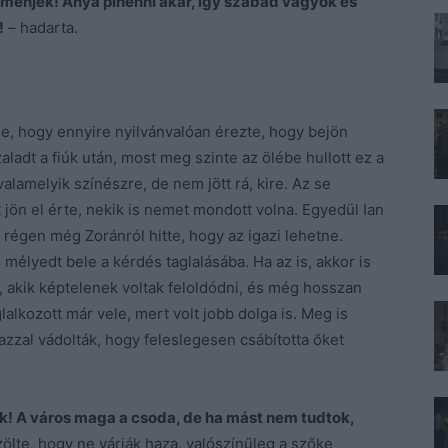
menjek! Anya pihenni akar, így szabad vagyok és
!
– hadarta.
ele, hogy ennyire nyilvánvalóan érezte, hogy bejön
aladt a fiúk után, most meg szinte az ölébe hullott ez a
alamelyik színészre, de nem jött rá, kire. Az se
t jön el érte, nekik is nemet mondott volna. Egyedül Ian
 régen még Zoránról hitte, hogy az igazi lehetne.
élyedt bele a kérdés taglalásába. Ha az is, akkor is
 akik képtelenek voltak feloldódni, és még hosszan
alkozott már vele, mert volt jobb dolga is. Meg is
azzal vádolták, hogy feleslegesen csábította őket
k! A város maga a csoda, de ha mást nem tudtok,
zölte, hogy ne várják haza, valószínűleg a szőke