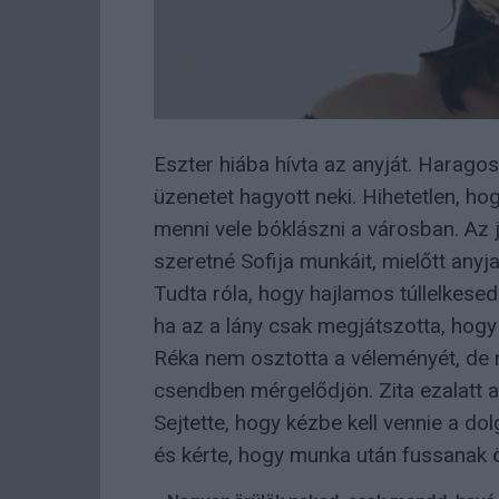
Eszter hiába hívta az anyját. Haragos
üzenetet hagyott neki. Hihetetlen, ho
menni vele bóklászni a városban. Az 
szeretné Sofija munkáit, mielőtt anyj
Tudta róla, hogy hajlamos túllelkesed
ha az a lány csak megjátszotta, hogy
Réka nem osztotta a véleményét, de n
csendben mérgelődjön. Zita ezalatt a 
Sejtette, hogy kézbe kell vennie a dol
és kérte, hogy munka után fussanak ös