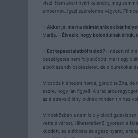
viszi. Nem akart nyári kalandot, meg semmi
embernek. Igazi szerelemre vágyott. Filmbel
– Akkor jó, mert a dalmát srácok bár hely
Marija. –
Élvezik, hogy bolondulnak értük,
– Ezt tapasztalatból tudod?
– nézett rá mél
beszélgetés nem folytatódott, mert egy diák
a bolt szendvicskészletét, de a burekokat és
Micsoda kiéhezett horda, gondolta Zita, de 
észre, hogy Ian figyeli. A srác arca ragyogot
az életrevaló lány, akinek minden tinihez vo
Mindeközben a nem is oly távoli galaxisban,
vette a várost. Hihetetetlenül gyorsan elfára
küzdött, és elátkozta az egész nyarat, a teng