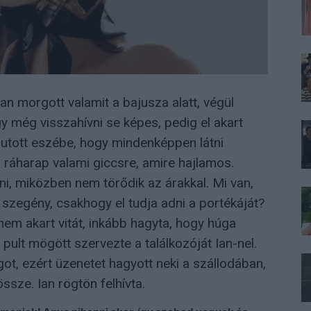
an morgott valamit a bajusza alatt, végül
gy még visszahívni se képes, pedig el akart
jutott eszébe, hogy mindenképpen látni
a ráharap valami giccsre, amire hajlamos.
ni, miközben nem törődik az árakkal. Mi van,
 szegény, csakhogy el tudja adni a portékáját?
em akart vitát, inkább hagyta, hogy húga
pult mögött szervezte a találkozóját Ian-nel.
got, ezért üzenetet hagyott neki a szállodában,
sze. Ian rögtön felhívta.