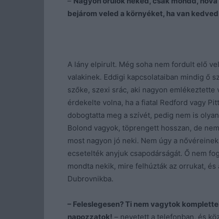
–
Nagyon örülök neked, csak mondd, hová 
bejárom veled a környéket, ha van kedved
A lány elpirult. Még soha nem fordult elő v
valakinek. Eddigi kapcsolataiban mindig ő sz
szőke, szexi srác, aki nagyon emlékeztette v
érdekelte volna, ha a fiatal Redford vagy Pit
dobogtatta meg a szívét, pedig nem is olyan
Bolond vagyok, töprengett hosszan, de nem m
most nagyon jó neki. Nem úgy a nővéreinek,
ecsetelték anyjuk csapodárságát. Ő nem fogl
mondta nekik, mire felhúzták az orrukat, és 
Dubrovnikba.
– Feleslegesen? Ti nem vagytok komplette
napozzatok!
– nevetett a telefonban, és kö