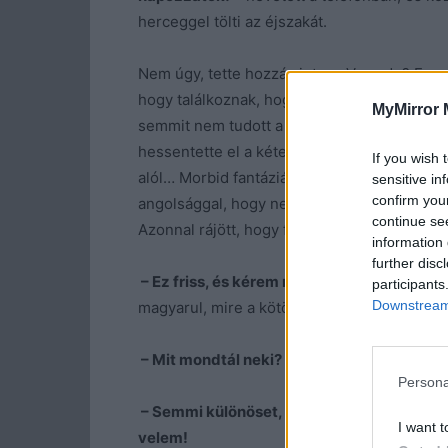
herceggel tölti az éjszakát.
Nem úgy, tette hozzá sietve…Vagy de? Ez mé
hogy találkoznak, hogy a szemébe nézhet és
MyMirror 
semmit nem tudott a fiúról. Még az is lehet, 
hessentette el a kételyt, hogy azok bizonyá
If you wish 
alól… Morbid fantáziálásából egy türelmetlen
sensitive in
confirm you
angolsággal, hogy nem szereti a kemény per
continue se
Azonnal rájött, hogy földivel van dolga.
information 
further disc
– Ez friss, és kérem ne mondja, hogy ottho
participants
Downstream 
magyarul, mire a kötözködő asszonyságnak lees
– Mit mondtál neki?
– lépett mellé mosolyo
Persona
– Semmi különöset, csak tudtára adtam, h
I want t
velem!