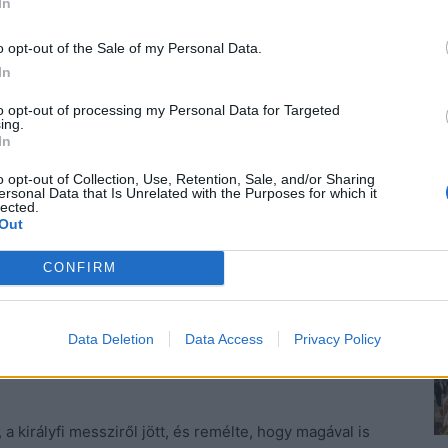
In
o opt-out of the Sale of my Personal Data.
In
 nevetett a lány, de megkönnyebbült, hogy nem
to opt-out of processing my Personal Data for Targeted
átta, hogy alig fél órája van összekapni magát mire
ing.
In
o opt-out of Collection, Use, Retention, Sale, and/or Sharing
ersonal Data that Is Unrelated with the Purposes for which it
adarak azt csiripelik nekem, hogy udvarló van a
lected.
nnal megérezte, hogy szerelem van a levegőben.
Out
e ki magának. Nem jönnének ki jól, Zita nem az esete.
CONFIRM
akit alig ismerek!
Data Deletion
Data Access
Privacy Policy
 a királyfi messziről jött, és remélte, hogy magával is