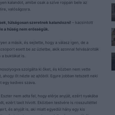
lyen kalandot, amibe csak a szíve roppan bele az
ire, valóságosra.
esek, túlságosan szeretnek kalandozni!
– kacsintott
 de a hűség nem erősségük.
yen a másik, és sejtette, hogy a válasz igen, de a
csoport esett be az üzletbe, akik azonnal felvásárolták
 a buktákat is.
mosolyogva szolgálta ki őket, és közben nem vette
t, ahogy őt nézte az ajtóból. Egyre jobban tetszett neki
lt egy kedves szava.
 Eszter nem adta fel, hogy elérje anyját, ezért nyakába
dt, ezért taxit hívott. Eközben testvére is rosszulléttel
ert, és anyját is, aki miatt egyedül hány egy kis