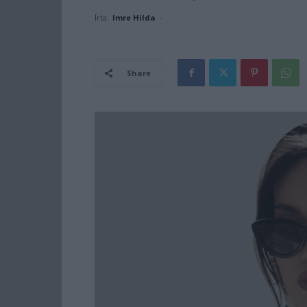
Írta:
Imre Hilda
-
Share