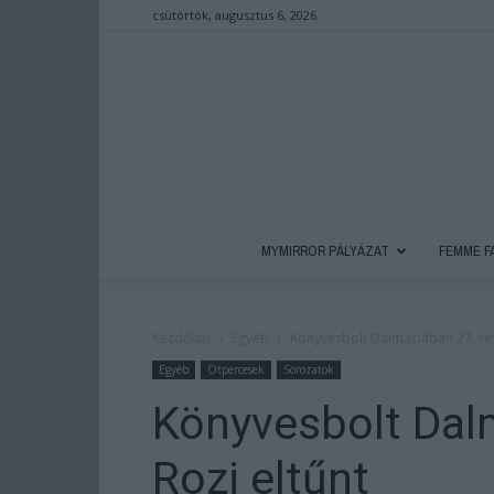
csütörtök, augusztus 6, 2026
MYMIRROR PÁLYÁZAT
FEMME F
Kezdőlap
Egyéb
Könyvesbolt Dalmáciában 27. rés
Egyéb
Ötpercesek
Sorozatok
Könyvesbolt Dal
Rozi eltűnt