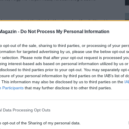
g nem volt eldöntött kérdés, de már előre örült neki,
 hallgathatja. Kétségtelenül szerelembe esett, pedig
Magazin -
Do Not Process My Personal Information
hogy sorozatgyilkos, futott át az agyán, de azzal
ra nem utaznak az anyjukkal. Inkább elteszik őket láb
to opt-out of the sale, sharing to third parties, or processing of your per
 vevő zökkentette ki, aki közölte érces hangos, tört
formation for targeted advertising by us, please use the below opt-out s
r selection. Please note that after your opt-out request is processed y
ecet, és friss kenyeret kér, nem háromnaposat.
eing interest-based ads based on personal information utilized by us or
disclosed to third parties prior to your opt-out. You may separately opt-
losure of your personal information by third parties on the IAB’s list of
n mindig az, mert tudjuk, hogy nem!
– szólalt meg
. This information may also be disclosed by us to third parties on the
IA
Participants
that may further disclose it to other third parties.
ett az álla. Bele is pirult, majd fizetett és kisietett.
gva a főnök.
l Data Processing Opt Outs
ogy ismerem az otthoni viszonyokat, ne szórakozzon
o opt-out of the Sharing of my personal data.