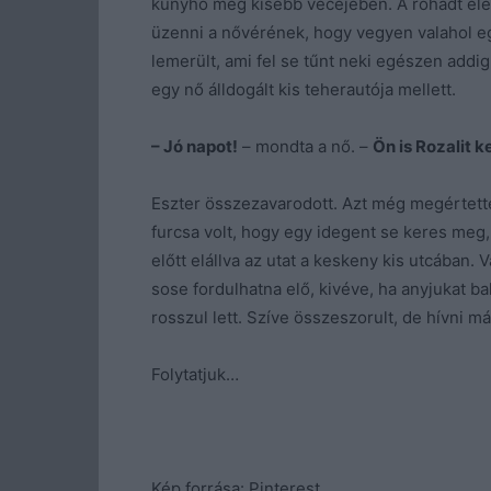
kunyhó még kisebb vécéjében. A rohadt élet
üzenni a nővérének, hogy vegyen valahol eg
lemerült, ami fel se tűnt neki egészen addig
egy nő álldogált kis teherautója mellett.
– Jó napot!
– mondta a nő. –
Ön is Rozalit k
Eszter összezavarodott. Azt még megértette
furcsa volt, hogy egy idegent se keres meg,
előtt elállva az utat a keskeny kis utcában. V
sose fordulhatna elő, kivéve, ha anyjukat ba
rosszul lett. Szíve összeszorult, de hívni má
Folytatjuk…
Kép forrása: Pinterest