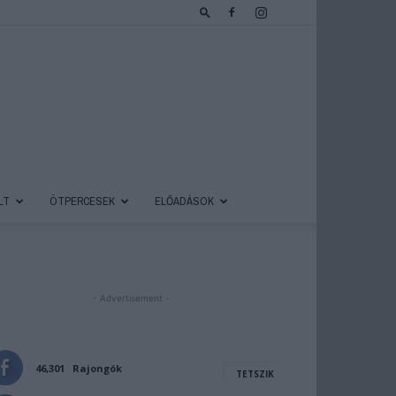
LT
ÖTPERCESEK
ELŐADÁSOK
- Advertisement -
46,301
Rajongók
TETSZIK