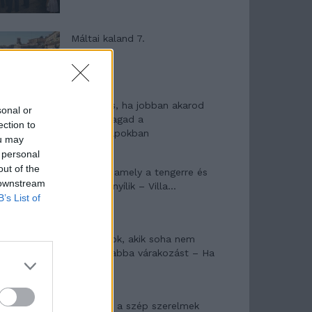
Máltai kaland 7.
10 tanács, ha jobban akarod
sonal or
érezni magad a
ection to
hétköznapokban
ou may
 personal
out of the
Egy ház, amely a tengerre és
 downstream
a fényre nyílik – Villa...
B’s List of
A családok, akik soha nem
hagyták abba várakozást – Ha
egy...
Panna és a szép szerelmek