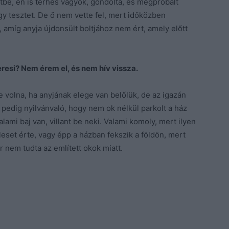
be, én is terhes vagyok, gondolta, és megpróbált
y tesztet. De ő nem vette fel, mert időközben
, amíg anyja újdonsült boltjához nem ért, amely előtt
eresi? Nem érem el, és nem hív vissza.
 volna, ha anyjának elege van belőlük, de az igazán
 pedig nyilvánvaló, hogy nem ok nélkül parkolt a ház
alami baj van, villant be neki. Valami komoly, mert ilyen
leset érte, vagy épp a házban fekszik a földön, mert
r nem tudta az említett okok miatt.