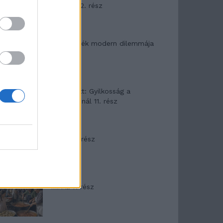
mítosza 2. rész
Az ereklyék modern dilemmája
T. Barnett: Gyilkosság a
Garda-tónál 11. rész
Minka 8. rész
Minka 7. rész