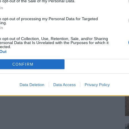
o opt-out of the Sale of my Personal Data.
In
to opt-out of processing my Personal Data for Targeted
ing.
In
o opt-out of Collection, Use, Retention, Sale, and/or Sharing
ersonal Data that Is Unrelated with the Purposes for which it
lected.
Out
CONFIRM
Data Deletion
Data Access
Privacy Policy