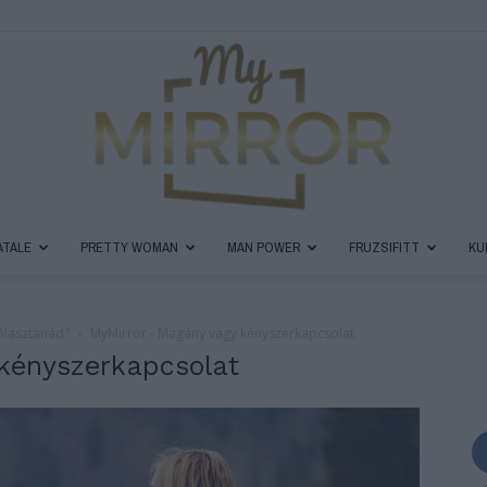
ATALE
PRETTY WOMAN
MAN POWER
FRUZSIFITT
KU
MyMirror
álasztanád?
MyMirror - Magány vagy kényszerkapcsolat
kényszerkapcsolat
Magazin