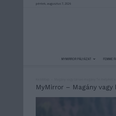
péntek, augusztus 7, 2026
MYMIRROR PÁLYÁZAT
FEMME F
Kezdőlap
Magány vagy társas magány Te melyiket v
MyMirror – Magány vagy 