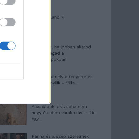
Máltai kaland 7.
10 tanács, ha jobban akarod
érezni magad a
hétköznapokban
Egy ház, amely a tengerre és
a fényre nyílik – Villa...
A családok, akik soha nem
hagyták abba várakozást – Ha
egy...
Panna és a szép szerelmek