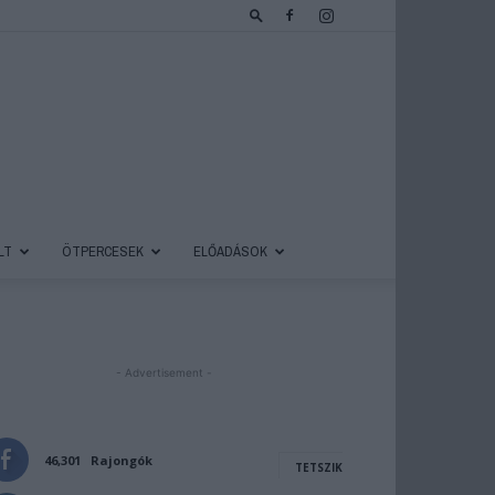
LT
ÖTPERCESEK
ELŐADÁSOK
- Advertisement -
46,301
Rajongók
TETSZIK