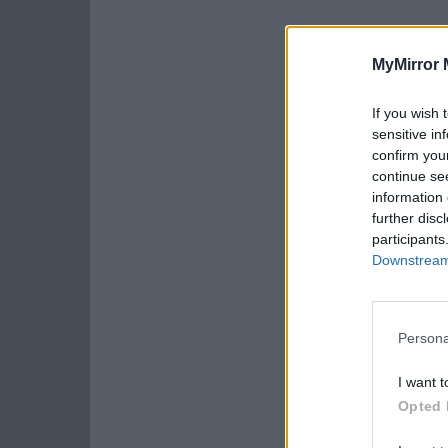
MyMirror 
If you wish 
sensitive in
confirm you
continue se
information 
further disc
participants
Downstream 
Persona
I want t
Opted 