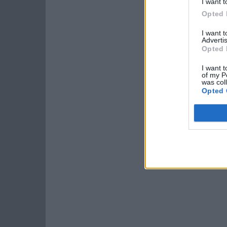
I want t
Opted 
I want 
Advertis
Opted 
I want t
of my P
was col
Opted 