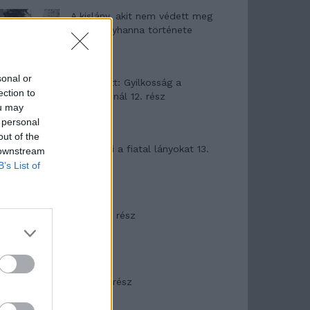
A kislány, akit nem védett meg
senki – Lyhanna története
sonal or
T. Barnett: Gyilkosság a
ection to
Garda-tónál 12. rész
ou may
 personal
out of the
T. szereti a fiatal lányokat 13.
 downstream
rész
B’s List of
Minka 10. rész
Minka 9. rész