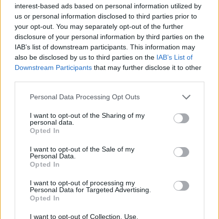
interest-based ads based on personal information utilized by
us or personal information disclosed to third parties prior to
your opt-out. You may separately opt-out of the further
disclosure of your personal information by third parties on the
Minka 11. rész
IAB’s list of downstream participants. This information may
also be disclosed by us to third parties on the
IAB’s List of
Downstream Participants
that may further disclose it to other
third parties.
T. szereti a fiatal lányokat 14. rész
Personal Data Processing Opt Outs
I want to opt-out of the Sharing of my
personal data.
Opted In
Pedig szóltam… – Miért nem hiszünk a
nőknek, amikor segítséget kérnek?
I want to opt-out of the Sale of my
Personal Data.
Opted In
I want to opt-out of processing my
A legidegesítőbb kifejezések laza
Personal Data for Targeted Advertising.
gyűjteménye
Opted In
I want to opt-out of Collection, Use,