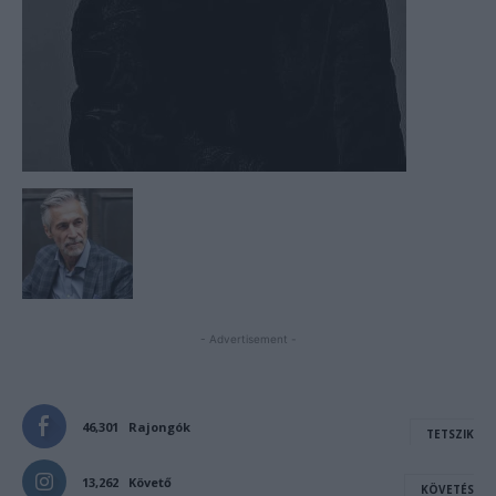
- Advertisement -
46,301
Rajongók
TETSZIK
13,262
Követő
KÖVETÉS