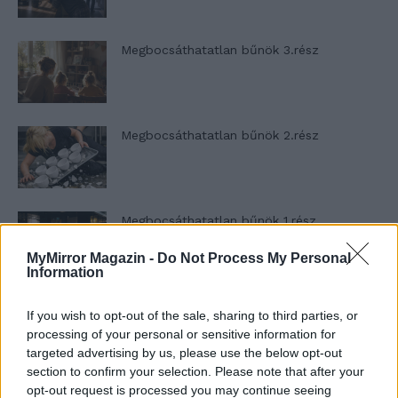
Megbocsáthatatlan bűnök 3.rész
Megbocsáthatatlan bűnök 2.rész
Megbocsáthatatlan bűnök 1.rész
MyMirror Magazin -
Do Not Process My Personal
Information
Szent Genovéva, a túlélő Franciaország
If you wish to opt-out of the sale, sharing to third parties, or
jelképe
processing of your personal or sensitive information for
targeted advertising by us, please use the below opt-out
section to confirm your selection. Please note that after your
opt-out request is processed you may continue seeing
Minka 12. rész