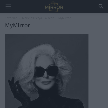
Kezdőlap
Marie és Petya – 4. rész
MyMirror
MyMirror