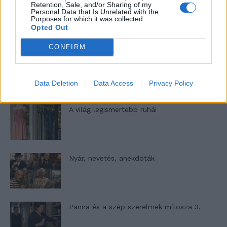
Retention, Sale, and/or Sharing of my
Personal Data that Is Unrelated with the
Elyna Robbs: Adéle és az örökölt árnyak
Purposes for which it was collected.
13. rész
Opted Out
CONFIRM
Woody Allen megosztó zsenialitása
Data Deletion
Data Access
Privacy Policy
A világ legismertebb ruhái
Nyár, nevetés, anekdoták
Panna és a szép szerelmek mítosza 3.