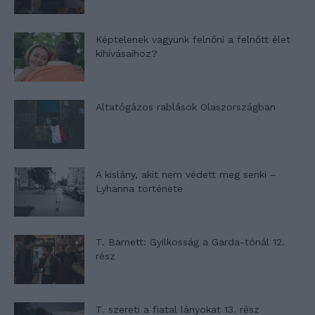
Képtelenek vagyunk felnőni a felnőtt élet
kihívásaihoz?
Altatógázos rablások Olaszországban
A kislány, akit nem védett meg senki –
Lyhanna története
T. Barnett: Gyilkosság a Garda-tónál 12.
rész
T. szereti a fiatal lányokat 13. rész