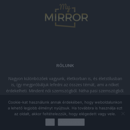
RÓLUNK
Nagyon különbözőek vagyunk, életkorban is, és életstílusban
is, így megpróbáljuk lefedni az összes témát, ami a nőket
érdekelheti. Mindent női szemszögből. Néha pasi szemszögből.
Néha komolyan, néha szórakozva. Olvass minket, ha egy kis
Cookie-kat használunk annak érdekében, hogy weboldalunkon
kikapcsolódásra vágysz!
a lehető legjobb élményt nyújtsuk. Ha továbbra is használja ezt
az oldalt, akkor feltételezzük, hogy elégedett vagy vele.
© Copyright 2026 - mymirror.hu
ADATKEZELÉSI TÁJÉKOZTATÓ
|
Ok
Adatkezelés
Impresszum