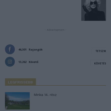
- Advertisement -
46,301
Rajongók
TETSZIK
13,262
Követő
KÖVETÉS
LEGFRISSEBB
Minka 14. rész