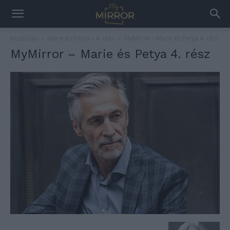
Kezdőlap
Marie és Petya – 4. rész
MyMirror - Marie és Petya 4. rész
MyMirror – Marie és Petya 4. rész