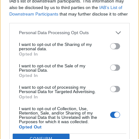
IAB’s list of downstream participants. This information may
also be disclosed by us to third parties on the
IAB’s List of
Downstream Participants
that may further disclose it to other
third parties.
Pedig szóltam… – Miért nem hiszünk a
Personal Data Processing Opt Outs
nőknek, amikor segítséget kérnek?
I want to opt-out of the Sharing of my
personal data.
Opted In
A legidegesítőbb kifejezések laza
gyűjteménye
I want to opt-out of the Sale of my
Personal Data.
Opted In
I want to opt-out of processing my
Elyna Robbs: Adéle és az örökölt árnyak
Personal Data for Targeted Advertising.
13. rész
Opted In
I want to opt-out of Collection, Use,
Retention, Sale, and/or Sharing of my
Personal Data that Is Unrelated with the
Woody Allen megosztó zsenialitása
Purposes for which it was collected.
Opted Out
CONFIRM