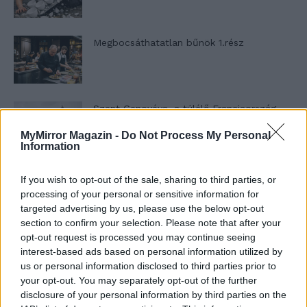
Megbocsáthatatlan bűnök 1.rész
Szent Genovéva, a túlélő Franciaország
jelképe
MyMirror Magazin -
Do Not Process My Personal
Information
Minka 12. rész
If you wish to opt-out of the sale, sharing to third parties, or
processing of your personal or sensitive information for
targeted advertising by us, please use the below opt-out
section to confirm your selection. Please note that after your
opt-out request is processed you may continue seeing
Minka 11. rész
interest-based ads based on personal information utilized by
us or personal information disclosed to third parties prior to
your opt-out. You may separately opt-out of the further
disclosure of your personal information by third parties on the
T. szereti a fiatal lányokat 14. rész