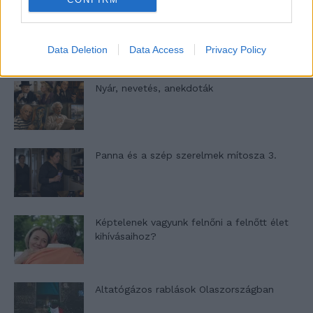
A világ legismertebb ruhái
Data Deletion
Data Access
Privacy Policy
Nyár, nevetés, anekdoták
Panna és a szép szerelmek mítosza 3.
Képtelenek vagyunk felnőni a felnőtt élet
kihívásaihoz?
Altatógázos rablások Olaszországban