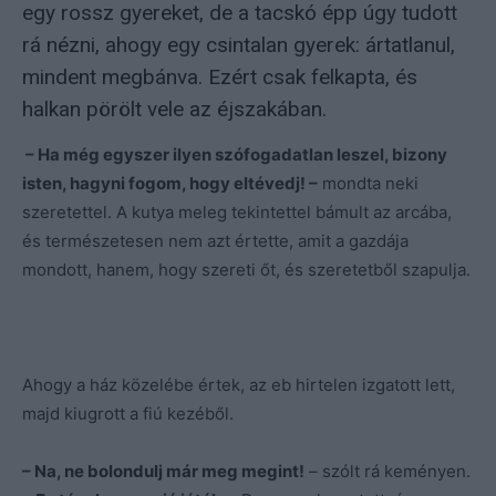
egy rossz gyereket, de a tacskó épp úgy tudott
rá nézni, ahogy egy csintalan gyerek: ártatlanul,
mindent megbánva. Ezért csak felkapta, és
halkan pörölt vele az éjszakában.
– Ha még egyszer ilyen szófogadatlan leszel, bizony
isten, hagyni fogom, hogy eltévedj! –
mondta neki
szeretettel. A kutya meleg tekintettel bámult az arcába,
és természetesen nem azt értette, amit a gazdája
mondott, hanem, hogy szereti őt, és szeretetből szapulja.
Ahogy a ház közelébe értek, az eb hirtelen izgatott lett,
majd kiugrott a fiú kezéből.
– Na, ne bolondulj már meg megint!
– szólt rá keményen.