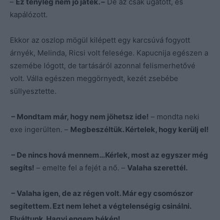
–
Ez tényleg nem jó játék. –
De az csak ugatott, és
kapálózott.
Ekkor az oszlop mögül kilépett egy karcsúvá fogyott
árnyék, Melinda, Ricsi volt felesége. Kapucnija egészen a
szemébe lógott, de tartásáról azonnal felismerhetővé
volt. Válla egészen meggörnyedt, kezét zsebébe
süllyesztette.
– Mondtam már, hogy nem jöhetsz ide!
– mondta neki
exe ingerülten. –
Megbeszéltük. Kértelek, hogy kerülj el!
– De nincs hová mennem…Kérlek, most az egyszer még
segíts!
– emelte fel a fejét a nő. –
Valaha szerettél.
– Valaha igen, de az régen volt. Már egy csomószor
segítettem. Ezt nem lehet a végtelenségig csinálni.
Elváltunk. Hagyj engem békén!