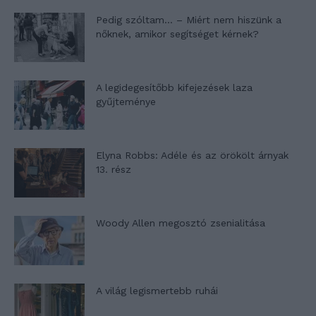
Pedig szóltam… – Miért nem hiszünk a
nőknek, amikor segítséget kérnek?
A legidegesítőbb kifejezések laza
gyűjteménye
Elyna Robbs: Adéle és az örökölt árnyak
13. rész
Woody Allen megosztó zsenialitása
A világ legismertebb ruhái