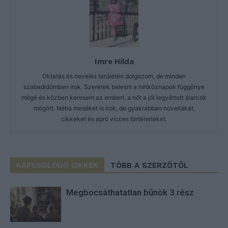
Imre Hilda
Oktatás és nevelés területén dolgozom, de minden
szabadidőmben írok. Szeretek belesni a hétköznapok függönye
mögé és közben keresem az embert, a nőt a jól legyártott álarcok
mögött. Néha meséket is írok, de gyakrabban novellákat,
cikkeket és apró vicces történeteket.
KAPCSOLÓDÓ CIKKEK
TÖBB A SZERZŐTŐL
Megbocsáthatatlan bűnök 3.rész