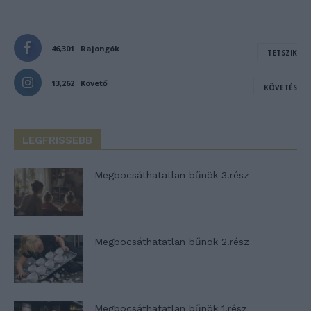
46,301
Rajongók
TETSZIK
13,262
Követő
KÖVETÉS
LEGFRISSEBB
Megbocsáthatatlan bűnök 3.rész
Megbocsáthatatlan bűnök 2.rész
Megbocsáthatatlan bűnök 1.rész