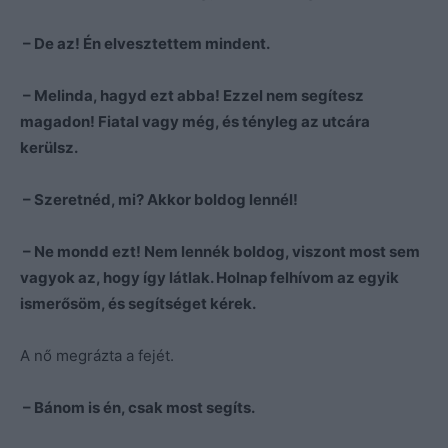
– De az! Én elvesztettem mindent.
– Melinda, hagyd ezt abba! Ezzel nem segítesz
magadon! Fiatal vagy még, és tényleg az utcára
kerülsz.
– Szeretnéd, mi? Akkor boldog lennél!
– Ne mondd ezt! Nem lennék boldog, viszont most sem
vagyok az, hogy így látlak. Holnap felhívom az egyik
ismerősöm, és segítséget kérek.
A nő megrázta a fejét.
– Bánom is én, csak most segíts.