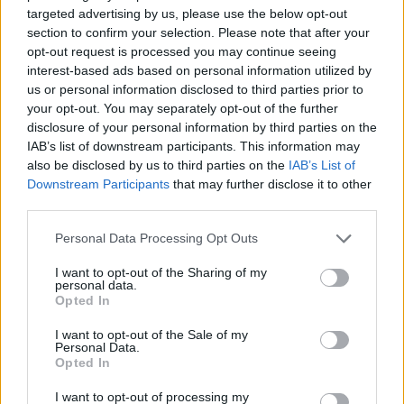
targeted advertising by us, please use the below opt-out
section to confirm your selection. Please note that after your
Az asszony reszketve bámulta a padlót. Megértette a
opt-out request is processed you may continue seeing
férjét. Az, aki volt, rég meghalt, akivé lett, nem volt más,
interest-based ads based on personal information utilized by
mint egy roncs. Viszont még mindig sok pénze volt.
us or personal information disclosed to third parties prior to
your opt-out. You may separately opt-out of the further
– Bálint…Sajnálom. Ne haragudj!
disclosure of your personal information by third parties on the
IAB’s list of downstream participants. This information may
also be disclosed by us to third parties on the
IAB’s List of
– Sajnálod? Nem hinném, hogy eléggé sajnálod. De
Downstream Participants
that may further disclose it to other
tudod mit, bizonyítsd be, hogy nem vagy bolond!
third parties.
Ezután csak akkor léphetsz ki a házból, ha én engedélyt
Personal Data Processing Opt Outs
adok. Telefont nem használhatsz, mert képtelen vagy
tartani a szád. Azt a vackot, ami otthon van,
I want to opt-out of the Sharing of my
personal data.
használhatod, de kihangosítva. Megértetted? Képes
Opted In
vagy rá?
I want to opt-out of the Sale of my
Personal Data.
– Nem tudom…Én…
Opted In
I want to opt-out of processing my