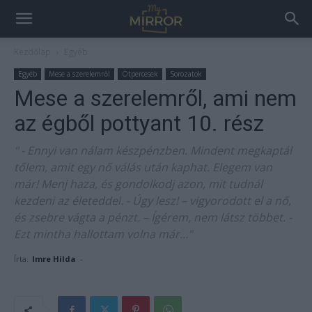
Kezdőlap
Egyéb
Egyéb
Mese a szerelemről
Ötpercesek
Sorozatok
Mese a szerelemről, ami nem
az égből pottyant 10. rész
" - Ennyi van nálam készpénzben. Mindent megkaptál
tőlem, amit egy nő válás után kaphat. Elegem van
már! Menj haza, és gondolkodj azon, mit tudnál
kezdeni az életeddel. - Úgy lesz! – vigyorodott el a nő,
és zsebre vágta a pénzt. – Ígérem, nem látsz többet. -
Ezt mintha hallottam volna már…"
Írta:
Imre Hilda
-