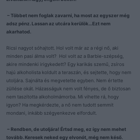
– Többet nem foglak zavarni, ha most az egyszer még
adsz pénz. Lassan az utcára kerülök…Ezt nem
akarhatod.
Ricsi nagyot sóhajtott. Hol volt már az a régi nő, aki
minden pasi álma volt? Hol volt az a Barbie-szépség,
akire mindenki irigykedett? Egy karikás szemű, zsíros
hajú alkoholista koldult a teraszán, és sejtette, hogy nem
utoljára. Sajnálta és megvetette egyben. Nem értette
züllése okát. Házasságuk nem volt fényes, de ő biztosan
nem taszította alkoholmámorba. Mi vihette rá, hogy
igyon? Ha megkérdezte, a nő nem tudott semmit
mondani, inkább szégyenkezve elfordult.
– Rendben, de utoljára! Értsd meg, ez így nem mehet
tovább. Keresek neked egy elvonót, még nem késő.