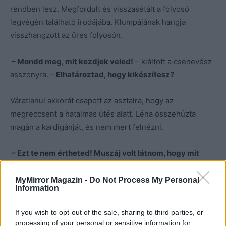
rendben lesz. Megfordult és visszasétált a folyosó
legvégén található irodájába. Klumpájának hangja
visszhangzott az üres folyosón.
– Mondd meg, mit kezdjek veled!
– kiáltott a csenevész
asszonyra. –
Elhatároztad, hogy kikészítesz?
Váratlanul akkorát csapott az asztalra, hogy az
megreccsent a hatalmas ütés alatt. Léna összehúzta
magán a kardigánját, és nem mert felnézni.
– Ezt te nem értheted! Muszáj volt látnom, hogy mit
tettem!
– suttogta.
MyMirror Magazin -
Do Not Process My Personal
Information
– Nem tettél semmit! Ott se voltál! Mi a fenének jöttél
ide?
– ordított az orvos. –
Nem akarom elhinni, hogy
If you wish to opt-out of the sale, sharing to third parties, or
képes voltam ennyire ostoba nőt elvenni!
processing of your personal or sensitive information for