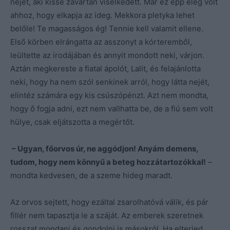
nejét, aki kissé zavartan viselkedett. Már ez épp elég volt
ahhoz, hogy elkapja az ideg. Mekkora pletyka lehet
belőle! Te magasságos ég! Tennie kell valamit ellene.
Első körben elrángatta az asszonyt a kórteremből,
leültette az irodájában és annyit mondott neki, várjon.
Aztán megkereste a fiatal ápolót, Lalit, és felajánlotta
neki, hogy ha nem szól senkinek arról, hogy látta nejét,
elintéz számára egy kis csúszópénzt. Azt nem mondta,
hogy ő fogja adni, ezt nem vallhatta be, de a fiú sem volt
hülye, csak eljátszotta a megértőt.
– Ugyan, főorvos úr, ne aggódjon! Anyám demens,
tudom, hogy nem könnyű a beteg hozzátartozókkal!
–
mondta kedvesen, de a szeme hideg maradt.
Az orvos sejtett, hogy ezáltal zsarolhatóvá válik, és pár
fillér nem tapasztja le a száját. Az emberek szeretnek
rosszat mondani és gondolni is másokról. Ha elterjed,