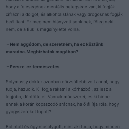
hogy a feleségének mentális betegsége van, ki fogják
cifrázni a dolgot, és alkoholistának vagy drogosnak fogják
beállítani. Ez meg nem hiányzott senkinek, főleg neki
nem, de a fiuk is megsínylette volna.
– Nem aggódom, de szeretném, ha ez köztünk
maradna. Megbízhatok magában?
– Persze, ez természetes.
Solymossy doktor azonban dörzsöltebb volt annál, hogy
tudja, hazudik. Ki fogja rakatni a kórházból, az lesz a
legjobb, döntötte el. Vannak módszerei, és ki hinne
ennek a korán kopaszodó srácnak, ha ő állítja róla, hogy
gyógyszereket lopott?
Bólintott és úgy mosolygott, mint aki tudja, hogy minden