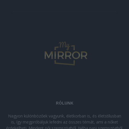
RÓLUNK
Nagyon különbözőek vagyunk, életkorban is, és életstílusban
is, így megpróbáljuk lefedni az összes témát, ami a nőket
érdekelheti. Mindent női szemszögből. Néha pasi szemszögből.