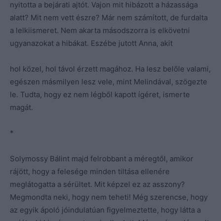
nyitotta a bejárati ajtót. Vajon mit hibázott a házassága
alatt? Mit nem vett észre? Már nem számított, de furdalta
a lelkiismeret. Nem akarta másodszorra is elkövetni
ugyanazokat a hibákat. Eszébe jutott Anna, akit
hol közel, hol távol érzett magához. Ha lesz belőle valami,
egészen másmilyen lesz vele, mint Melindával, szögezte
le. Tudta, hogy ez nem légből kapott ígéret, ismerte
magát.
*
Solymossy Bálint majd felrobbant a méregtől, amikor
rájött, hogy a felesége minden tiltása ellenére
meglátogatta a sérültet. Mit képzel ez az asszony?
Megmondta neki, hogy nem teheti! Még szerencse, hogy
az egyik ápoló jóindulatúan figyelmeztette, hogy látta a