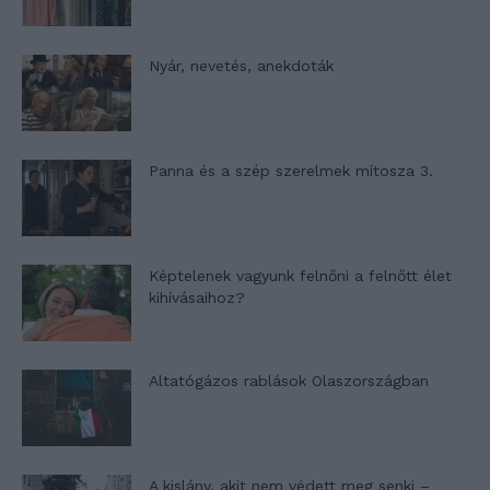
Nyár, nevetés, anekdoták
Panna és a szép szerelmek mítosza 3.
Képtelenek vagyunk felnőni a felnőtt élet
kihívásaihoz?
Altatógázos rablások Olaszországban
A kislány, akit nem védett meg senki –