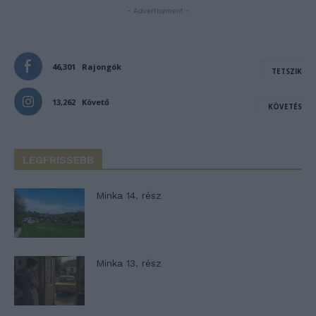
- Advertisement -
46,301
Rajongók
TETSZIK
13,262
Követő
KÖVETÉS
LEGFRISSEBB
Minka 14. rész
Minka 13. rész