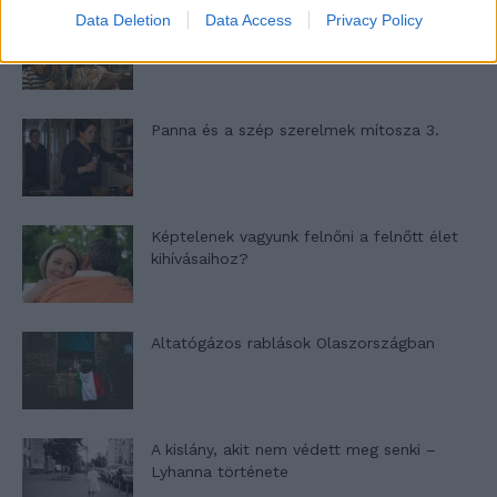
Data Deletion
Data Access
Privacy Policy
Nyár, nevetés, anekdoták
Panna és a szép szerelmek mítosza 3.
Képtelenek vagyunk felnőni a felnőtt élet
kihívásaihoz?
Altatógázos rablások Olaszországban
A kislány, akit nem védett meg senki –
Lyhanna története