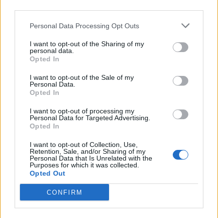
nőknek, amikor segítséget kérnek?
third parties.
Personal Data Processing Opt Outs
A legidegesítőbb kifejezések laza
I want to opt-out of the Sharing of my
personal data.
gyűjteménye
Opted In
I want to opt-out of the Sale of my
Personal Data.
Elyna Robbs: Adéle és az örökölt árnyak
Opted In
13. rész
I want to opt-out of processing my
Personal Data for Targeted Advertising.
Opted In
Woody Allen megosztó zsenialitása
I want to opt-out of Collection, Use,
Retention, Sale, and/or Sharing of my
Personal Data that Is Unrelated with the
Purposes for which it was collected.
Opted Out
A világ legismertebb ruhái
CONFIRM