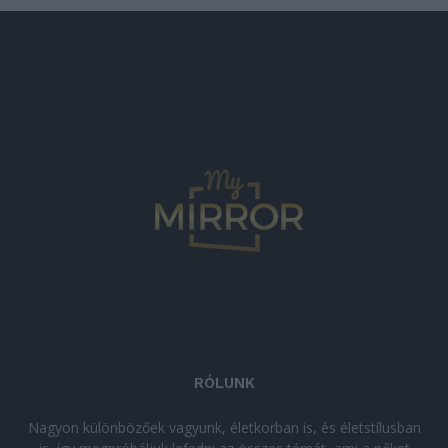
RÓLUNK
Nagyon különbözőek vagyunk, életkorban is, és életstílusban