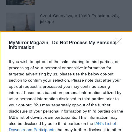
Szent Genovéva, a túlélő Franciaország
jelképe
MyMirror Magazin -
Do Not Process My Personal
Minka 12. rész
Information
If you wish to opt-out of the sale, sharing to third parties, or
processing of your personal or sensitive information for
Minka 11. rész
targeted advertising by us, please use the below opt-out
section to confirm your selection. Please note that after your
opt-out request is processed you may continue seeing
interest-based ads based on personal information utilized by
us or personal information disclosed to third parties prior to
T. szereti a fiatal lányokat 14. rész
your opt-out. You may separately opt-out of the further
disclosure of your personal information by third parties on the
IAB’s list of downstream participants. This information may
also be disclosed by us to third parties on the
IAB’s List of
Pedig szóltam… – Miért nem hiszünk a
Downstream Participants
that may further disclose it to other