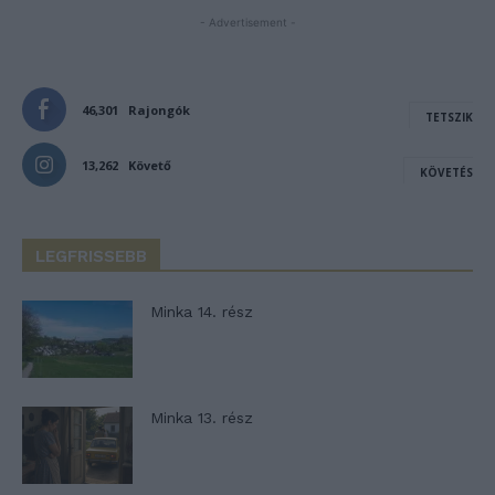
- Advertisement -
46,301
Rajongók
TETSZIK
13,262
Követő
KÖVETÉS
LEGFRISSEBB
Minka 14. rész
Minka 13. rész