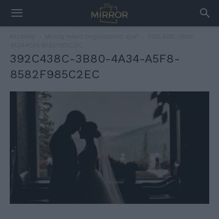
Kezdőlap
Muszáj neked megnősülnöd, apa?
392C438C-3B80-
4A34-A5F8-8582F985C2EC
392C438C-3B80-4A34-A5F8-
8582F985C2EC