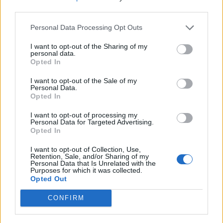
nőknek, amikor segítséget kérnek?
third parties.
Personal Data Processing Opt Outs
A legidegesítőbb kifejezések laza
I want to opt-out of the Sharing of my
personal data.
gyűjteménye
Opted In
I want to opt-out of the Sale of my
Personal Data.
Elyna Robbs: Adéle és az örökölt árnyak
Opted In
13. rész
I want to opt-out of processing my
Personal Data for Targeted Advertising.
Opted In
Woody Allen megosztó zsenialitása
I want to opt-out of Collection, Use,
Retention, Sale, and/or Sharing of my
Personal Data that Is Unrelated with the
Purposes for which it was collected.
Opted Out
A világ legismertebb ruhái
CONFIRM