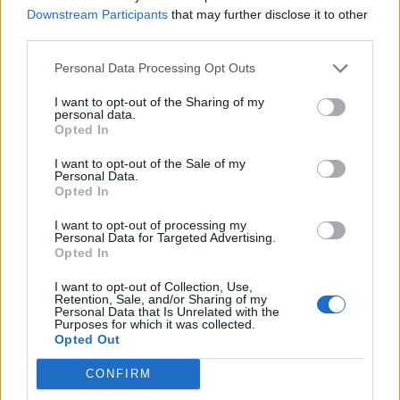
Downstream Participants
that may further disclose it to other
Minka 9. rész
third parties.
Personal Data Processing Opt Outs
I want to opt-out of the Sharing of my
personal data.
Máltai kaland 7.
Opted In
I want to opt-out of the Sale of my
Personal Data.
Opted In
10 tanács, ha jobban akarod érezni magad
a hétköznapokban
I want to opt-out of processing my
Personal Data for Targeted Advertising.
Opted In
I want to opt-out of Collection, Use,
Egy ház, amely a tengerre és a fényre
Retention, Sale, and/or Sharing of my
nyílik – Villa...
Personal Data that Is Unrelated with the
Purposes for which it was collected.
Opted Out
CONFIRM
A családok, akik soha nem hagyták abba
várakozást – Ha egy...