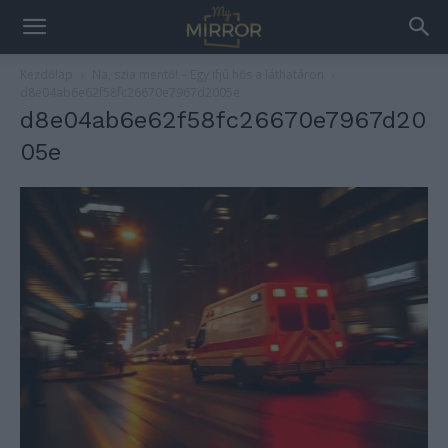
Kezdőlap
Na, szia mentő! – Egy ifjú hős a láthatáron
d8e04ab6e62f58fc26670e7967d2005e
d8e04ab6e62f58fc26670e7967d20
05e