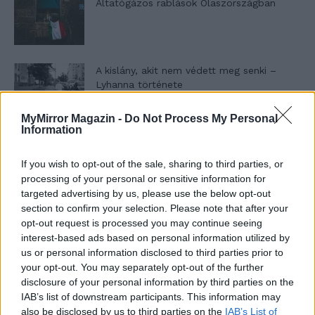
Altatógázos rablások Olaszországban
A kislány, akit nem védett meg senki –
Lyhanna története
MyMirror Magazin -
Do Not Process My Personal
Information
T. Barnett: Gyilkosság a Garda-tónál 12.
rész
If you wish to opt-out of the sale, sharing to third parties, or
processing of your personal or sensitive information for
targeted advertising by us, please use the below opt-out
T. szereti a fiatal lányokat 13. rész
section to confirm your selection. Please note that after your
opt-out request is processed you may continue seeing
interest-based ads based on personal information utilized by
us or personal information disclosed to third parties prior to
your opt-out. You may separately opt-out of the further
Minka 10. rész
disclosure of your personal information by third parties on the
IAB’s list of downstream participants. This information may
also be disclosed by us to third parties on the
IAB’s List of