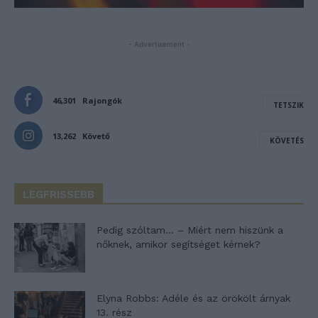
- Advertisement -
46,301
Rajongók
TETSZIK
13,262
Követő
KÖVETÉS
LEGFRISSEBB
Pedig szóltam… – Miért nem hiszünk a
nőknek, amikor segítséget kérnek?
Elyna Robbs: Adéle és az örökölt árnyak
13. rész