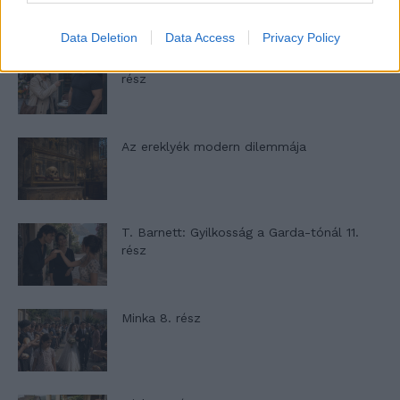
Data Deletion
Data Access
Privacy Policy
Panna és a szép szerelmek mítosza 2.
rész
Az ereklyék modern dilemmája
T. Barnett: Gyilkosság a Garda-tónál 11.
rész
Minka 8. rész