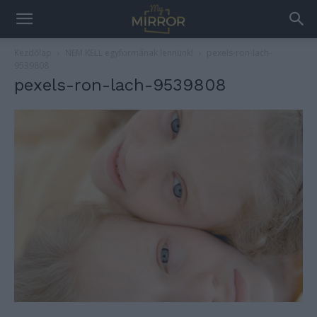
Kezdőlap
NEM KELL egyformának lennünk!
pexels-ron-lach-
9539808
pexels-ron-lach-9539808