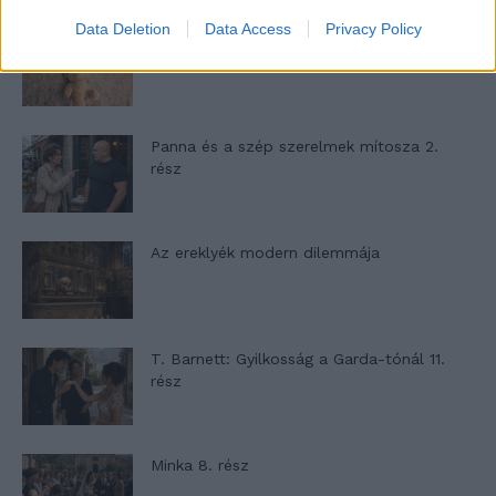
Data Deletion
Data Access
Privacy Policy
A családok, akik soha nem hagyták abba
várakozást – Ha egy...
Panna és a szép szerelmek mítosza 2.
rész
Az ereklyék modern dilemmája
T. Barnett: Gyilkosság a Garda-tónál 11.
rész
Minka 8. rész