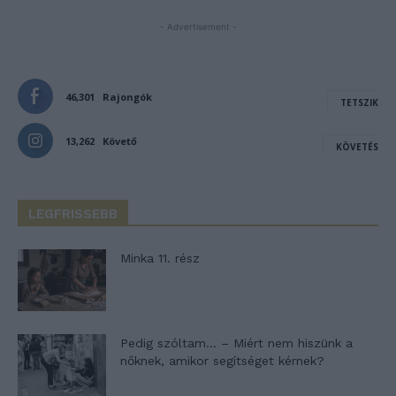
- Advertisement -
46,301
Rajongók
TETSZIK
13,262
Követő
KÖVETÉS
LEGFRISSEBB
Minka 11. rész
Pedig szóltam… – Miért nem hiszünk a
nőknek, amikor segítséget kérnek?