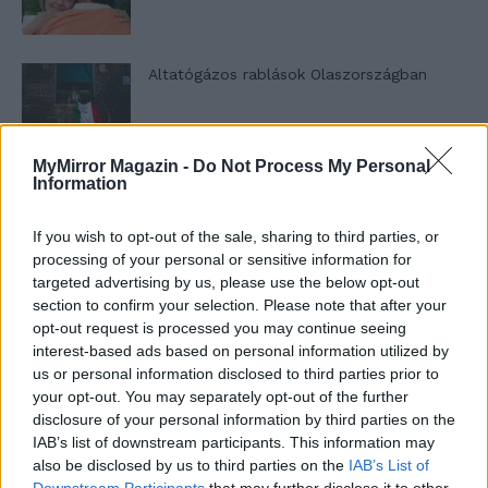
Altatógázos rablások Olaszországban
MyMirror Magazin -
Do Not Process My Personal
A kislány, akit nem védett meg senki –
Information
Lyhanna története
If you wish to opt-out of the sale, sharing to third parties, or
processing of your personal or sensitive information for
targeted advertising by us, please use the below opt-out
T. Barnett: Gyilkosság a Garda-tónál 12.
section to confirm your selection. Please note that after your
rész
opt-out request is processed you may continue seeing
interest-based ads based on personal information utilized by
us or personal information disclosed to third parties prior to
T. szereti a fiatal lányokat 13. rész
your opt-out. You may separately opt-out of the further
disclosure of your personal information by third parties on the
IAB’s list of downstream participants. This information may
also be disclosed by us to third parties on the
IAB’s List of
Downstream Participants
that may further disclose it to other