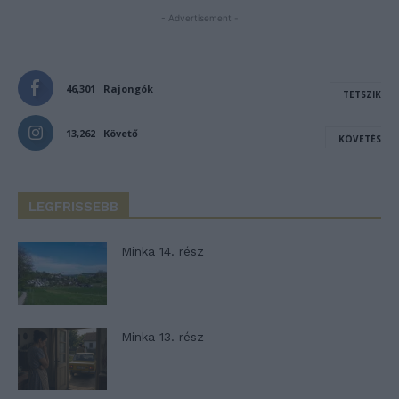
- Advertisement -
46,301
Rajongók
TETSZIK
13,262
Követő
KÖVETÉS
LEGFRISSEBB
Minka 14. rész
Minka 13. rész