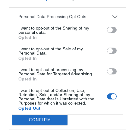
nőknek, amikor segítséget kérnek?
third parties.
Personal Data Processing Opt Outs
A legidegesítőbb kifejezések laza
I want to opt-out of the Sharing of my
personal data.
gyűjteménye
Opted In
I want to opt-out of the Sale of my
Personal Data.
Elyna Robbs: Adéle és az örökölt árnyak
Opted In
13. rész
I want to opt-out of processing my
Personal Data for Targeted Advertising.
Opted In
Woody Allen megosztó zsenialitása
I want to opt-out of Collection, Use,
Retention, Sale, and/or Sharing of my
Personal Data that Is Unrelated with the
Purposes for which it was collected.
Opted Out
A világ legismertebb ruhái
CONFIRM