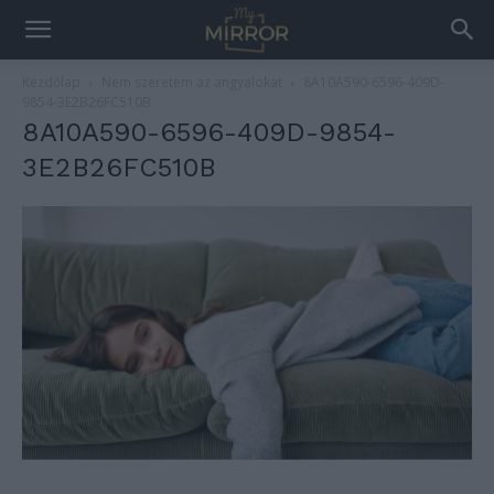
Kezdőlap
Nem szeretem az angyalokat
8A10A590-6596-409D-
9854-3E2B26FC510B
8A10A590-6596-409D-9854-
3E2B26FC510B