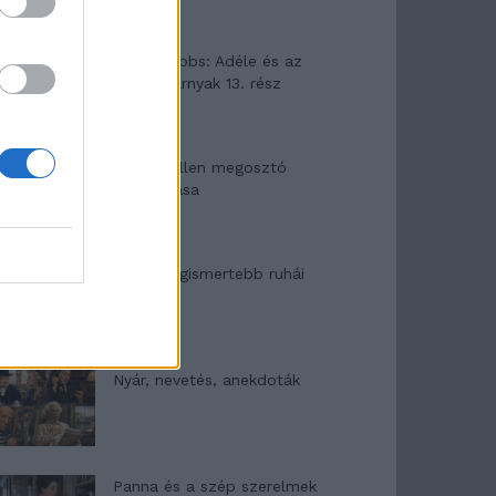
Elyna Robbs: Adéle és az
örökölt árnyak 13. rész
Woody Allen megosztó
zsenialitása
A világ legismertebb ruhái
Nyár, nevetés, anekdoták
Panna és a szép szerelmek