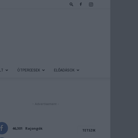
LT
ÖTPERCESEK
ELŐADÁSOK
- Advertisement -
46,301
Rajongók
TETSZIK