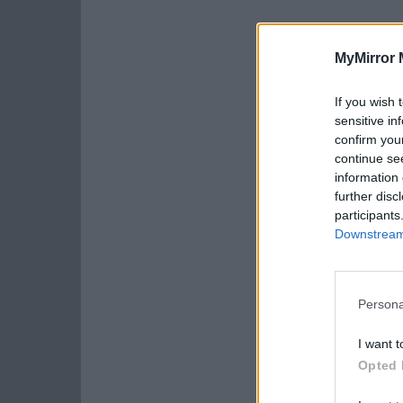
MyMirror 
If you wish 
sensitive in
confirm you
continue se
information 
further disc
participants
Downstream 
Persona
I want t
Opted 