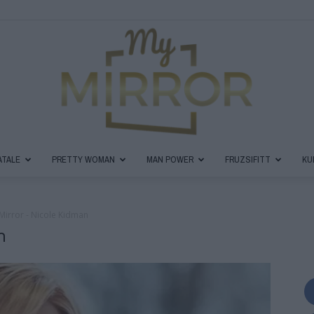
ATALE
PRETTY WOMAN
MAN POWER
FRUZSIFITT
KU
MyMirror
irror - Nicole Kidman
n
Magazin