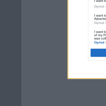
I want t
Opted 
I want 
Advertis
Opted 
I want t
of my P
was col
Opted 