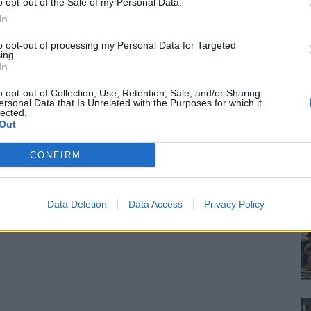
o opt-out of the Sale of my Personal Data.
In
to opt-out of processing my Personal Data for Targeted
ing.
In
o opt-out of Collection, Use, Retention, Sale, and/or Sharing
ersonal Data that Is Unrelated with the Purposes for which it
lected.
Out
CONFIRM
Data Deletion
Data Access
Privacy Policy