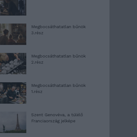
Megbocsáthatatlan bűnök
3.rész
Megbocsáthatatlan bűnök
2.rész
Megbocsáthatatlan bűnök
1.rész
Szent Genovéva, a túlélő
Franciaország jelképe