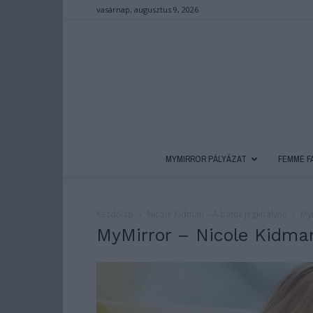
vasárnap, augusztus 9, 2026
MYMIRROR PÁLYÁZAT
FEMME F
Kezdőlap
Nicole Kidman – A bátor jégkirálynő
MyM
MyMirror – Nicole Kidma