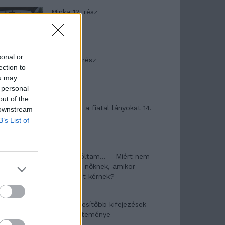
Minka 12. rész
sonal or
Minka 11. rész
ection to
ou may
 personal
out of the
T. szereti a fiatal lányokat 14.
 downstream
rész
B’s List of
Pedig szóltam… – Miért nem
hiszünk a nőknek, amikor
segítséget kérnek?
A legidegesítőbb kifejezések
laza gyűjteménye