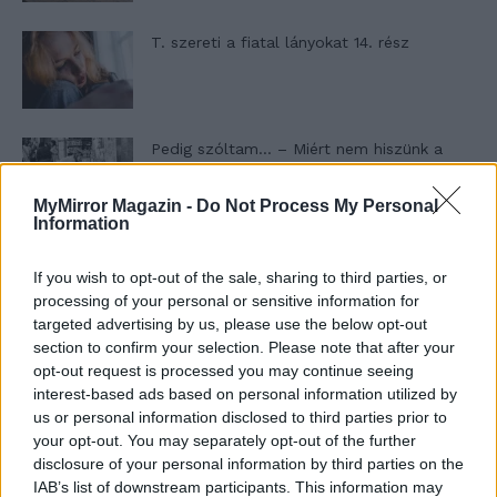
T. szereti a fiatal lányokat 14. rész
Pedig szóltam… – Miért nem hiszünk a
nőknek, amikor segítséget kérnek?
MyMirror Magazin -
Do Not Process My Personal
Information
A legidegesítőbb kifejezések laza
If you wish to opt-out of the sale, sharing to third parties, or
gyűjteménye
processing of your personal or sensitive information for
targeted advertising by us, please use the below opt-out
section to confirm your selection. Please note that after your
Elyna Robbs: Adéle és az örökölt árnyak
opt-out request is processed you may continue seeing
13. rész
interest-based ads based on personal information utilized by
us or personal information disclosed to third parties prior to
your opt-out. You may separately opt-out of the further
disclosure of your personal information by third parties on the
Woody Allen megosztó zsenialitása
IAB’s list of downstream participants. This information may