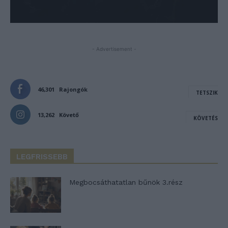
- Advertisement -
46,301
Rajongók
TETSZIK
13,262
Követő
KÖVETÉS
LEGFRISSEBB
Megbocsáthatatlan bűnök 3.rész