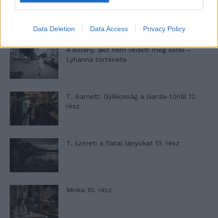
Altatógázos rablások Olaszországban
Data Deletion
Data Access
Privacy Policy
A kislány, akit nem védett meg senki –
Lyhanna története
T. Barnett: Gyilkosság a Garda-tónál 12.
rész
T. szereti a fiatal lányokat 13. rész
Minka 10. rész