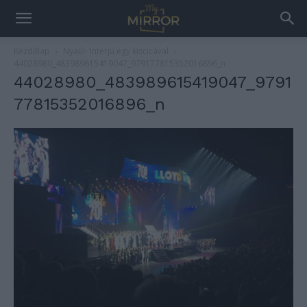
Kezdőlap
Nyaú!- Interjú egy kiscicával
44028980_483989615419047_979177815352016896_n
44028980_483989615419047_9791
77815352016896_n