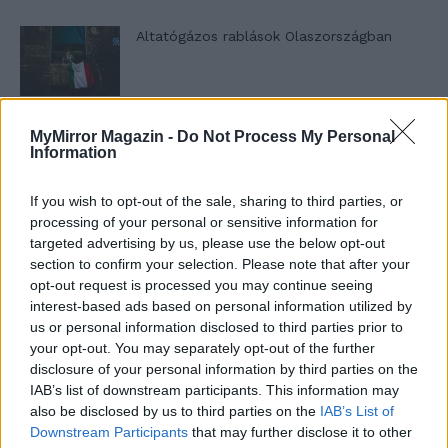
Altatógázos rablások Olaszországban
A kislány, akit nem védett meg senki –
MyMirror Magazin -
Do Not Process My Personal
Information
Lyhanna története
If you wish to opt-out of the sale, sharing to third parties, or
processing of your personal or sensitive information for
T. Barnett: Gyilkosság a Garda-tónál 12.
targeted advertising by us, please use the below opt-out
rész
section to confirm your selection. Please note that after your
opt-out request is processed you may continue seeing
interest-based ads based on personal information utilized by
T. szereti a fiatal lányokat 13. rész
us or personal information disclosed to third parties prior to
your opt-out. You may separately opt-out of the further
disclosure of your personal information by third parties on the
IAB’s list of downstream participants. This information may
also be disclosed by us to third parties on the
IAB’s List of
Minka 10. rész
Downstream Participants
that may further disclose it to other