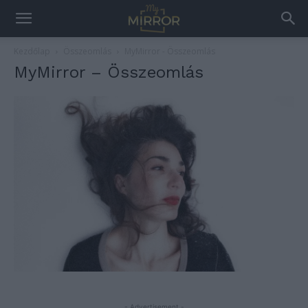
Kezdőlap
Összeomlás
MyMirror - Összeomlás
MyMirror – Összeomlás
- Advertisement -