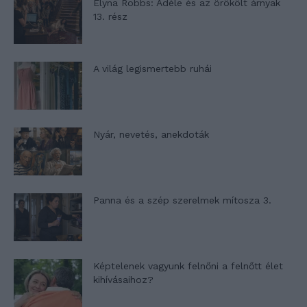
Elyna Robbs: Adéle és az örökölt árnyak
13. rész
A világ legismertebb ruhái
Nyár, nevetés, anekdoták
Panna és a szép szerelmek mítosza 3.
Képtelenek vagyunk felnőni a felnőtt élet
kihívásaihoz?