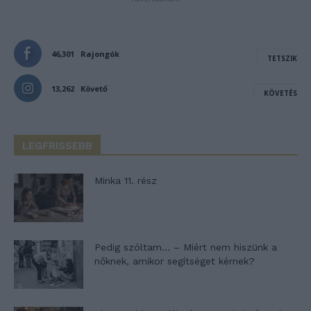
46,301
Rajongók
TETSZIK
13,262
Követő
KÖVETÉS
LEGFRISSEBB
Minka 11. rész
Pedig szóltam… – Miért nem hiszünk a
nőknek, amikor segítséget kérnek?