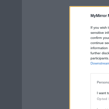
MyMirror 
If you wish 
sensitive in
confirm you
continue se
information 
further disc
participants
Downstream 
Persona
I want t
Opted 