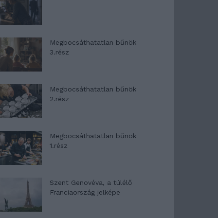
Megbocsáthatatlan bűnök
3.rész
Megbocsáthatatlan bűnök
2.rész
Megbocsáthatatlan bűnök
1.rész
Szent Genovéva, a túlélő
Franciaország jelképe