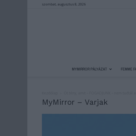
szombat, augusztus 8, 2026
MYMIRROR PÁLYÁZAT
FEMME F
Kezdőlap
Öt tény, amit – FOGADJUNK – nem tudtál a 
MyMirror – Varjak