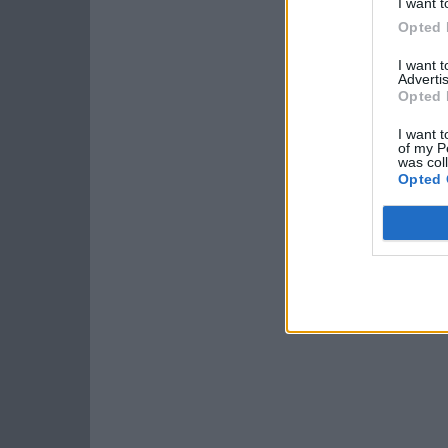
I want t
Opted 
I want 
Advertis
Opted 
I want t
of my P
was col
Opted 