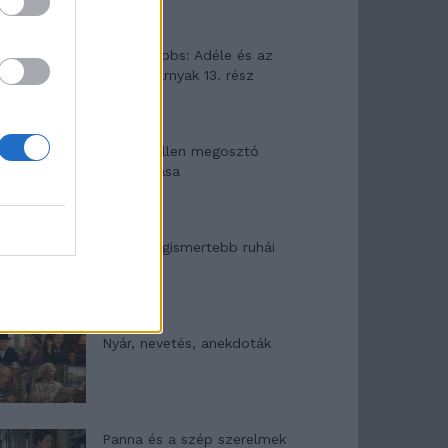
Elyna Robbs: Adéle és az
örökölt árnyak 13. rész
Woody Allen megosztó
zsenialitása
A világ legismertebb ruhái
Nyár, nevetés, anekdoták
Panna és a szép szerelmek