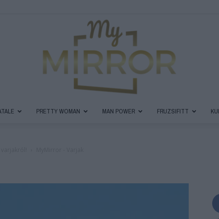
ATALE
PRETTY WOMAN
MAN POWER
FRUZSIFITT
KU
MyMirror
varjakról!
MyMirror - Varjak
Magazin