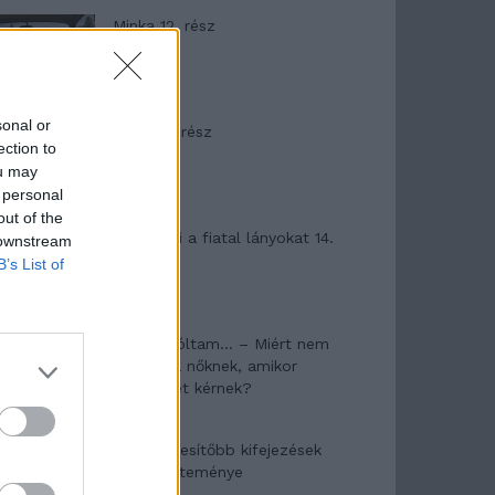
Minka 12. rész
sonal or
Minka 11. rész
ection to
ou may
 personal
out of the
T. szereti a fiatal lányokat 14.
 downstream
rész
B’s List of
Pedig szóltam… – Miért nem
hiszünk a nőknek, amikor
segítséget kérnek?
A legidegesítőbb kifejezések
laza gyűjteménye