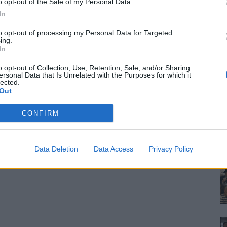
o opt-out of the Sale of my Personal Data.
In
to opt-out of processing my Personal Data for Targeted
ing.
In
o opt-out of Collection, Use, Retention, Sale, and/or Sharing
ersonal Data that Is Unrelated with the Purposes for which it
lected.
Out
CONFIRM
Data Deletion
Data Access
Privacy Policy