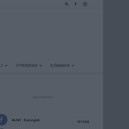
LT
ÖTPERCESEK
ELŐADÁSOK
- Advertisement -
46,301
Rajongók
TETSZIK