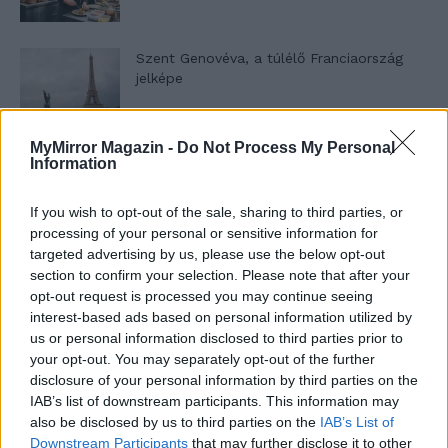
Szent Genovéva, a túlélő Franciaország
jelképe
MyMirror Magazin -
Do Not Process My Personal
Minka 12. rész
Information
If you wish to opt-out of the sale, sharing to third parties, or
processing of your personal or sensitive information for
Minka 11. rész
targeted advertising by us, please use the below opt-out
section to confirm your selection. Please note that after your
opt-out request is processed you may continue seeing
interest-based ads based on personal information utilized by
us or personal information disclosed to third parties prior to
T. szereti a fiatal lányokat 14. rész
your opt-out. You may separately opt-out of the further
disclosure of your personal information by third parties on the
IAB’s list of downstream participants. This information may
also be disclosed by us to third parties on the
IAB’s List of
Pedig szóltam… – Miért nem hiszünk a
Downstream Participants
that may further disclose it to other