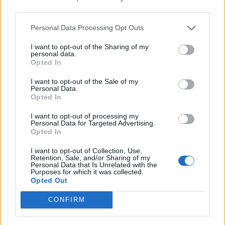
nőknek, amikor segítséget kérnek?
third parties.
Personal Data Processing Opt Outs
A legidegesítőbb kifejezések laza
I want to opt-out of the Sharing of my
personal data.
gyűjteménye
Opted In
I want to opt-out of the Sale of my
Personal Data.
Elyna Robbs: Adéle és az örökölt árnyak
Opted In
13. rész
I want to opt-out of processing my
Personal Data for Targeted Advertising.
Opted In
Woody Allen megosztó zsenialitása
I want to opt-out of Collection, Use,
Retention, Sale, and/or Sharing of my
Personal Data that Is Unrelated with the
Purposes for which it was collected.
Opted Out
A világ legismertebb ruhái
CONFIRM