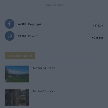
- Advertisement -
46,301
Rajongók
TETSZIK
13,262
Követő
KÖVETÉS
LEGFRISSEBB
Minka 14. rész
Minka 13. rész