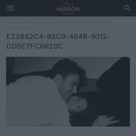
Kezdőlap
PIN-kód a szívhez?
E23862C4-92C9-484B-9312-
DD5E7FC6620C
E23862C4-92C9-484B-9312-
DD5E7FC6620C