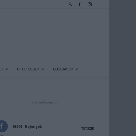
LT
ÖTPERCESEK
ELŐADÁSOK
- Advertisement -
46,301
Rajongók
TETSZIK