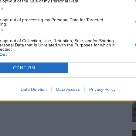
o opt-out of the Sale of my Personal Data.
In
to opt-out of processing my Personal Data for Targeted
ing.
In
o opt-out of Collection, Use, Retention, Sale, and/or Sharing
ersonal Data that Is Unrelated with the Purposes for which it
lected.
Out
CONFIRM
Data Deletion
Data Access
Privacy Policy