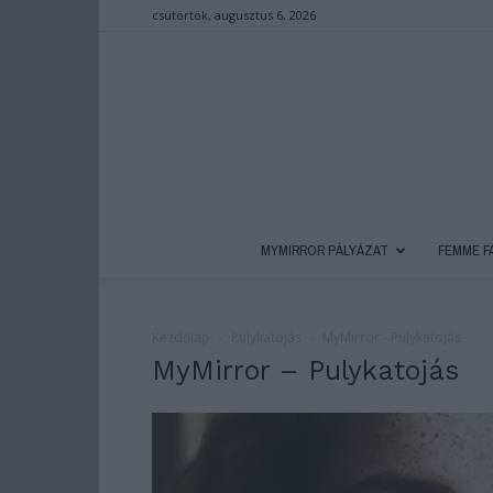
csütörtök, augusztus 6, 2026
MYMIRROR PÁLYÁZAT
FEMME F
Kezdőlap
Pulykatojás
MyMirror - Pulykatojás
MyMirror – Pulykatojás