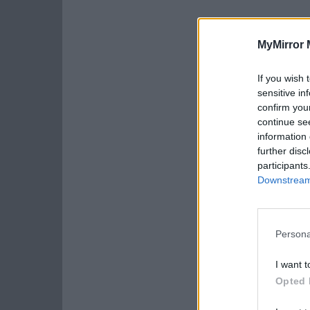
MyMirror 
If you wish 
sensitive in
confirm you
continue se
information 
further disc
participants
Downstream 
Persona
I want t
Opted 