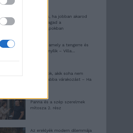
10 tanács, ha jobban akarod
érezni magad a
hétköznapokban
Egy ház, amely a tengerre és
a fényre nyílik – Villa...
A családok, akik soha nem
hagyták abba várakozást – Ha
egy...
Panna és a szép szerelmek
mítosza 2. rész
Az ereklyék modern dilemmája