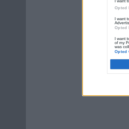
I want t
Opted 
I want 
Advertis
Opted 
I want t
of my P
was col
Opted 