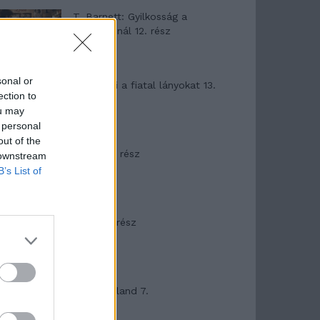
T. Barnett: Gyilkosság a
Garda-tónál 12. rész
sonal or
T. szereti a fiatal lányokat 13.
ection to
rész
ou may
 personal
out of the
Minka 10. rész
 downstream
B’s List of
Minka 9. rész
Máltai kaland 7.