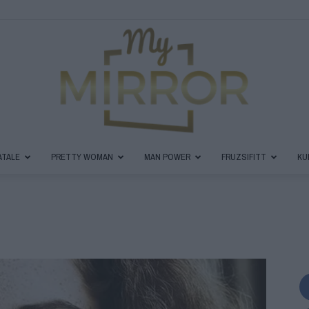
ATALE
PRETTY WOMAN
MAN POWER
FRUZSIFITT
KU
MyMirror
Magazin