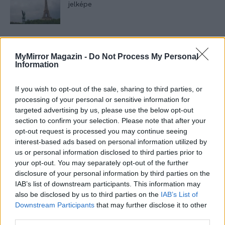
jelképe
Minka 12. rész
MyMirror Magazin -
Do Not Process My Personal
Information
If you wish to opt-out of the sale, sharing to third parties, or
Minka 11. rész
processing of your personal or sensitive information for
targeted advertising by us, please use the below opt-out
section to confirm your selection. Please note that after your
opt-out request is processed you may continue seeing
T. szereti a fiatal lányokat 14. rész
interest-based ads based on personal information utilized by
us or personal information disclosed to third parties prior to
your opt-out. You may separately opt-out of the further
disclosure of your personal information by third parties on the
IAB’s list of downstream participants. This information may
Pedig szóltam… – Miért nem hiszünk a
also be disclosed by us to third parties on the
IAB’s List of
nőknek, amikor segítséget kérnek?
Downstream Participants
that may further disclose it to other
third parties.