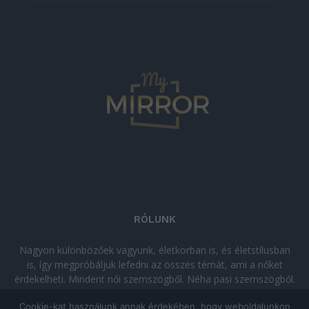
RÓLUNK
Nagyon különbözőek vagyunk, életkorban is, és életstílusban
is, így megpróbáljuk lefedni az összes témát, ami a nőket
érdekelheti. Mindent női szemszögből. Néha pasi szemszögből.
Néha komolyan, néha szórakozva. Olvass minket, ha egy kis
Cookie-kat használunk annak érdekében, hogy weboldalunkon
kikapcsolódásra vágysz!