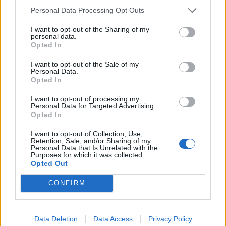
Personal Data Processing Opt Outs
A legidegesítőbb kifejezések laza
gyűjteménye
I want to opt-out of the Sharing of my
personal data.
Opted In
Elyna Robbs: Adéle és az örökölt árnyak
I want to opt-out of the Sale of my
13. rész
Personal Data.
Opted In
I want to opt-out of processing my
Personal Data for Targeted Advertising.
Woody Allen megosztó zsenialitása
Opted In
I want to opt-out of Collection, Use,
Retention, Sale, and/or Sharing of my
Personal Data that Is Unrelated with the
Purposes for which it was collected.
A világ legismertebb ruhái
Opted Out
CONFIRM
Nyár, nevetés, anekdoták
Data Deletion
Data Access
Privacy Policy