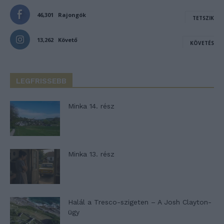
46,301
Rajongók
TETSZIK
13,262
Követő
KÖVETÉS
LEGFRISSEBB
Minka 14. rész
Minka 13. rész
Halál a Tresco-szigeten – A Josh Clayton-
ügy