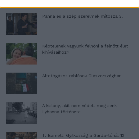
Panna és a szép szerelmek mítosza 3.
Képtelenek vagyunk felnőni a felnőtt élet
kihívásaihoz?
Altatógázos rablások Olaszországban
A kislány, akit nem védett meg senki –
Lyhanna története
T. Barnett: Gyilkosság a Garda-tónál 12.