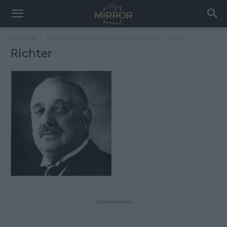
Kezdőlap
Richter Gedeon élete és tragikus halála
Richter
Richter
- Advertisement -