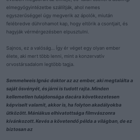
elmegyógyintézetbe szállítják, ahol nemes
egyszerűséggel úgy megverik az ápolók, miután
felébredve dührohamot kap, hogy eltörik a csontjait, és
hagyják vérmérgezésben elpusztulni.
Sajnos, ez a valóság… Így ér véget egy olyan ember
élete, aki mert több lenni, mint a konzervatív
orvostársadalom legtöbb tagja.
Semmelweis Ignác doktor az az ember, aki megtalálta a
saját ösvényét, és járni is tudott rajta. Minden
kellemetlen tulajdonsága dacára következetesen
képviselt valamit, akkor is, ha folyton akadályokba
ütközött. Mániákus elhivatottsága filmvászonra
kívánkozott. Kevés a követendő példa a világban, de ez
biztosan az