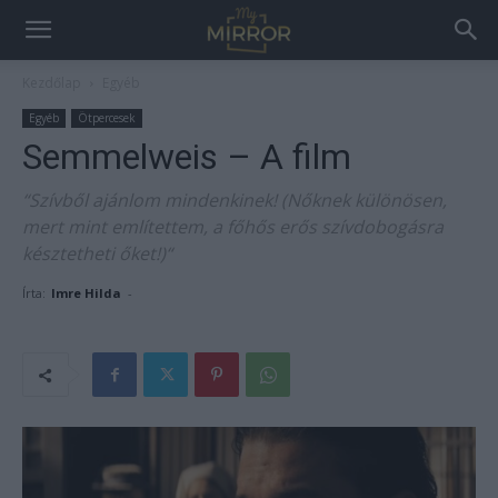
Kezdőlap
Egyéb
Egyéb
Ötpercesek
Semmelweis – A film
“Szívből ajánlom mindenkinek! (Nőknek különösen,
mert mint említettem, a főhős erős szívdobogásra
késztetheti őket!)“
Írta:
Imre Hilda
-