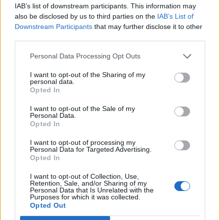
IAB’s list of downstream participants. This information may
also be disclosed by us to third parties on the
IAB’s List of
Downstream Participants
that may further disclose it to other
third parties.
Personal Data Processing Opt Outs
I want to opt-out of the Sharing of my
personal data.
Opted In
I want to opt-out of the Sale of my
Personal Data.
Opted In
Imre Hilda
I want to opt-out of processing my
Oktatás és nevelés területén dolgozom, de minden
Personal Data for Targeted Advertising.
szabadidőmben írok. Szeretek belesni a hétköznapok függönye
Opted In
mögé és közben keresem az embert, a nőt a jól legyártott álarcok
I want to opt-out of Collection, Use,
mögött. Néha meséket is írok, de gyakrabban novellákat,
Retention, Sale, and/or Sharing of my
cikkeket és apró vicces történeteket.
Personal Data that Is Unrelated with the
Purposes for which it was collected.
Opted Out