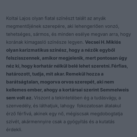
Koltai Lajos olyan fiatal színészt talált az anyák
megmentőjének szerepére, aki lehengerlően vonzó,
tehetséges, sármos, és minden esélye megvan arra, hogy
korának kimagasló színésze legyen.
Vecsei H. Miklós
olyan karizmatikus színész, hogy a nézők egyből
felszisszennek, amikor megjelenik, mert pontosan úgy
néz ki, hogy korhatár nélkül belé lehet szeretni. Férfias,
határozott, tudja, mit akar. Remekül hozza a
barátságtalan, mogorva orvos szerepét, aki nem
kellemes ember, ahogy a kortársai szerint Semmelweis
sem volt az.
Viszont a tekintetében ég a tudásvágy, a
szenvedély, és láthatjuk, lahogy fokozatosan átalakul
érző férfivá, akinek egy nő, mégiscsak megdobogtatja
szívét, akármennyire csak a gyógyítás és a kutatás
érdekli.