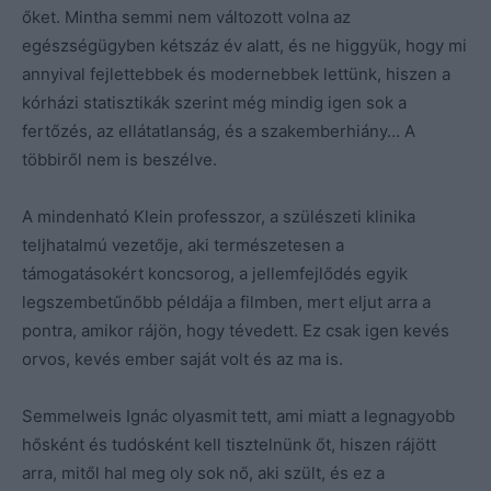
őket. Mintha semmi nem változott volna az
egészségügyben kétszáz év alatt, és ne higgyük, hogy mi
annyival fejlettebbek és modernebbek lettünk, hiszen a
kórházi statisztikák szerint még mindig igen sok a
fertőzés, az ellátatlanság, és a szakemberhiány… A
többiről nem is beszélve.
A mindenható Klein professzor, a szülészeti klinika
teljhatalmú vezetője, aki természetesen a
támogatásokért koncsorog, a jellemfejlődés egyik
legszembetűnőbb példája a filmben, mert eljut arra a
pontra, amikor rájön, hogy tévedett. Ez csak igen kevés
orvos, kevés ember saját volt és az ma is.
Semmelweis Ignác olyasmit tett, ami miatt a legnagyobb
hősként és tudósként kell tisztelnünk őt, hiszen rájött
arra, mitől hal meg oly sok nő, aki szült, és ez a