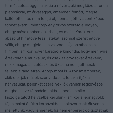
természetességgel alakítja a nővért, aki megküzd a ronda
pletykákkal, az árvasággal, amelyben felnőtt, mégse
kallódott el, és nem felejti el, honnan jött, viszont képes
többet akarni, minthogy egy orvos szeretője legyen,
ahogy mások abban a korban, és ma is. Karaktere
abszolút hihetővé teszi játékát, azonnal szerethetővé
válik, ahogy megjelenik a vásznon. Újabb áthallás a
filmben, amikor nővér barátnője kimondja, hogy mennyire
értéktelen a munkájuk, és csak az orvosokat értékelik,
nekik magas a fizetésük, és ők soha nem juthatnak
feljebb a ranglétrán. Ahogy most is. Azok az emberek,
akik elbírják mások szenvedéseit, feltakarítják a
hányásukat, pelenkát cserélnek, ők vannak legkevésbé
megbecsülve társadalmunkban, pedig, amikor
kiszolgáltatott helyzetbe kerülünk, amikor a legnagyobb
fájdalmakat éljük a kórházakban, sokszor csak ők vannak
mellettünk, vagy lennének, ha nem éhbérért dolgoztatnák