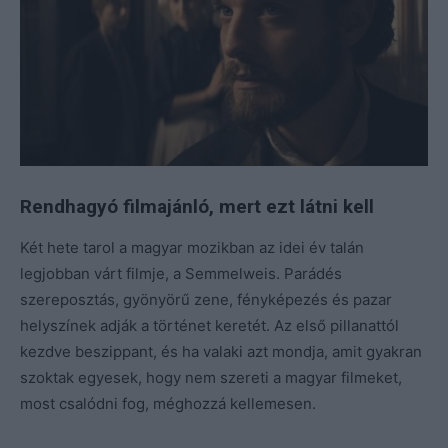
Rendhagyó filmajánló, mert ezt látni kell
Két hete tarol a magyar mozikban az idei év talán
legjobban várt filmje, a Semmelweis. Parádés
szereposztás, gyönyörű zene, fényképezés és pazar
helyszínek adják a történet keretét. Az első pillanattól
kezdve beszippant, és ha valaki azt mondja, amit gyakran
szoktak egyesek, hogy nem szereti a magyar filmeket,
most csalódni fog, méghozzá kellemesen.