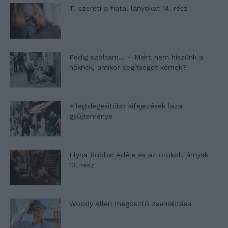
T. szereti a fiatal lányokat 14. rész
Pedig szóltam… – Miért nem hiszünk a
nőknek, amikor segítséget kérnek?
A legidegesítőbb kifejezések laza
gyűjteménye
Elyna Robbs: Adéle és az örökölt árnyak
13. rész
Woody Allen megosztó zsenialitása