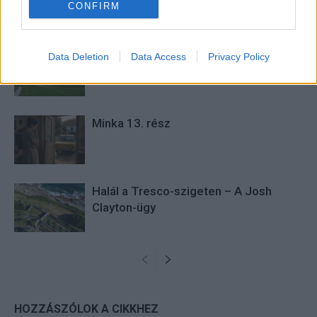
CONFIRM
KAPCSOLÓDÓ CIKKEK
TÖBB A SZERZŐTŐL
Minka 14. rész
Data Deletion
Data Access
Privacy Policy
Minka 13. rész
Halál a Tresco-szigeten – A Josh
Clayton-ügy
HOZZÁSZÓLOK A CIKKHEZ