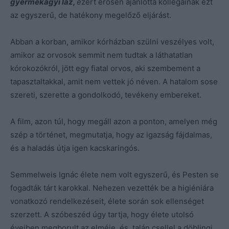
gyermekágyi láz,
e
zért erősen ajánlotta kollégáinak ezt
az egyszerű, de hatékony megelőző eljárást.
Abban a korban, amikor kórházban szülni veszélyes volt,
amikor az orvosok semmit nem tudtak a láthatatlan
kórokozókról, jött egy fiatal orvos, aki szembement a
tapasztaltakkal, amit nem vettek jó néven. A hatalom sose
szereti, szerette a gondolkodó, tevékeny embereket.
A film, azon túl, hogy megáll azon a ponton, amelyen még
szép a történet, megmutatja, hogy az igazság fájdalmas,
és a haladás útja igen kacskaringós.
Semmelweis Ignác élete nem volt egyszerű, és Pesten se
fogadták tárt karokkal. Nehezen vezették be a higiéniára
vonatkozó rendelkezéseit, élete során sok ellenséget
szerzett. A szóbeszéd úgy tartja, hogy élete utolsó
éveiben megborult az elméje, és talán csellel a döblingi