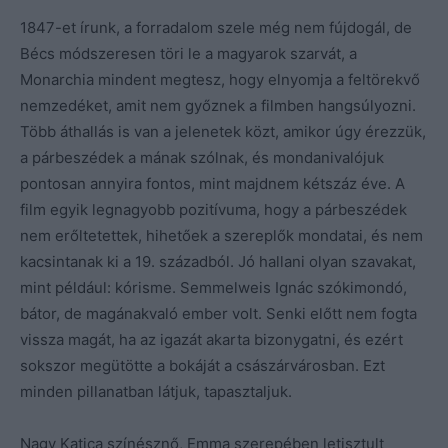
1847-et írunk, a forradalom szele még nem fújdogál, de
Bécs módszeresen töri le a magyarok szarvát, a
Monarchia mindent megtesz, hogy elnyomja a feltörekvő
nemzedéket, amit nem győznek a filmben hangsúlyozni.
Több áthallás is van a jelenetek közt, amikor úgy érezzük,
a párbeszédek a mának szólnak, és mondanivalójuk
pontosan annyira fontos, mint majdnem kétszáz éve. A
film egyik legnagyobb pozitívuma, hogy a párbeszédek
nem erőltetettek, hihetőek a szereplők mondatai, és nem
kacsintanak ki a 19. századból. Jó hallani olyan szavakat,
mint például: kórisme. Semmelweis Ignác szókimondó,
bátor, de magánakvaló ember volt. Senki előtt nem fogta
vissza magát, ha az igazát akarta bizonygatni, és ezért
sokszor megütötte a bokáját a császárvárosban. Ezt
minden pillanatban látjuk, tapasztaljuk.
Nagy Katica színésznő, Emma szerepében letisztult