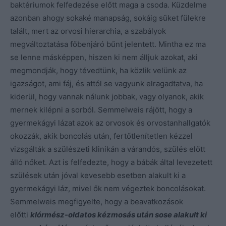
baktériumok felfedezése előtt maga a csoda. Küzdelme
azonban ahogy sokaké manapság, sokáig süket fülekre
talált, mert az orvosi hierarchia, a szabályok
megváltoztatása főbenjáró bűnt jelentett. Mintha ez ma
se lenne másképpen, hiszen ki nem álljuk azokat, aki
megmondják, hogy tévedtünk, ha közlik velünk az
igazságot, ami fáj, és attól se vagyunk elragadtatva, ha
kiderül, hogy vannak nálunk jobbak, vagy olyanok, akik
mernek kilépni a sorból. Semmelweis rájött, hogy a
gyermekágyi lázat azok az orvosok és orvostanhallgatók
okozzák, akik boncolás után, fertőtlenítetlen kézzel
vizsgálták a szülészeti klinikán a várandós, szülés előtt
álló nőket. Azt is felfedezte, hogy a bábák által levezetett
szülések után jóval kevesebb esetben alakult ki a
gyermekágyi láz, mivel ők nem végeztek boncolásokat.
Semmelweis megfigyelte, hogy a beavatkozások
előtti
klórmész-oldatos kézmosás után sose alakult ki