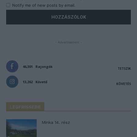
Notify me of new posts by email.
- Advertisement -
46,301
Rajongók
TETSZIK
13,262
Követő
KÖVETÉS
LEGFRISSEBB
Minka 14. rész