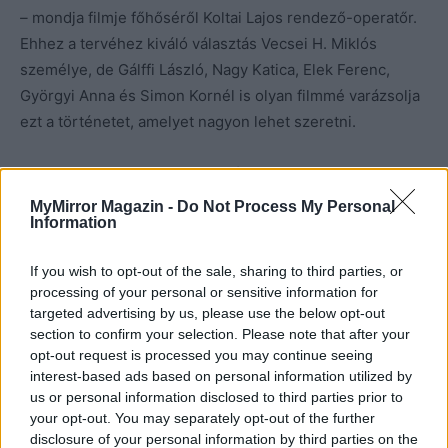
–
mondja filmje főhőséről Koltai Lajos rendező-operatőr.
Ehhez a tervéhez kiváló választás Vecsei H. Miklós
személye, de Gálffi László, Nagy Katica, Elek Ferenc,
Györgyi Anna és Simon Kornél is olyan filmmé varázsolja
ezt a történetet, amelyet nagyon lehet szeretni.
Szívből ajánlom mindenkinek! (Nőknek különösen, mert
mint említettem, a főhős erős szívdobogásra késztetheti
MyMirror Magazin -
Do Not Process My Personal
Information
őket!)
If you wish to opt-out of the sale, sharing to third parties, or
processing of your personal or sensitive information for
targeted advertising by us, please use the below opt-out
Kép forrása: Pinterest
section to confirm your selection. Please note that after your
opt-out request is processed you may continue seeing
interest-based ads based on personal information utilized by
us or personal information disclosed to third parties prior to
your opt-out. You may separately opt-out of the further
disclosure of your personal information by third parties on the