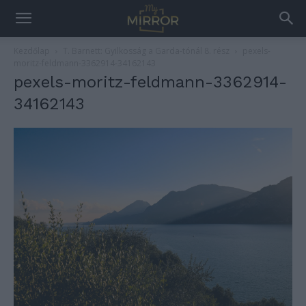
Kezdőlap
T. Barnett: Gyilkosság a Garda-tónál 8. rész
pexels-
moritz-feldmann-3362914-34162143
pexels-moritz-feldmann-3362914-
34162143