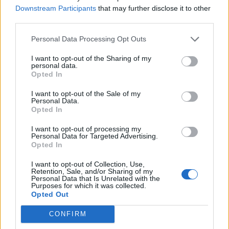
Downstream Participants
that may further disclose it to other
Pedig szóltam… – Miért nem hiszünk a
third parties.
nőknek, amikor segítséget kérnek?
Personal Data Processing Opt Outs
I want to opt-out of the Sharing of my
personal data.
A legidegesítőbb kifejezések laza
Opted In
gyűjteménye
I want to opt-out of the Sale of my
Personal Data.
Opted In
Elyna Robbs: Adéle és az örökölt árnyak
13. rész
I want to opt-out of processing my
Personal Data for Targeted Advertising.
Opted In
I want to opt-out of Collection, Use,
Woody Allen megosztó zsenialitása
Retention, Sale, and/or Sharing of my
Personal Data that Is Unrelated with the
Purposes for which it was collected.
Opted Out
CONFIRM
A világ legismertebb ruhái