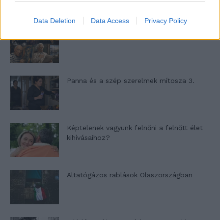
Data Deletion
Data Access
Privacy Policy
Nyár, nevetés, anekdoták
Panna és a szép szerelmek mítosza 3.
Képtelenek vagyunk felnőni a felnőtt élet
kihívásaihoz?
Altatógázos rablások Olaszországban