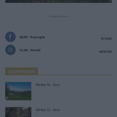
- Advertisement -
46,301
Rajongók
TETSZIK
13,262
Követő
KÖVETÉS
LEGFRISSEBB
Minka 14. rész
Minka 13. rész