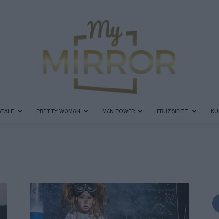
ATALE
PRETTY WOMAN
MAN POWER
FRUZSIFITT
KU
MyMirror
Magazin