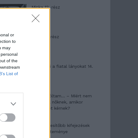
Minka 12. rész
sonal or
Minka 11. rész
ection to
ou may
 personal
out of the
T. szereti a fiatal lányokat 14.
 downstream
rész
B’s List of
Pedig szóltam… – Miért nem
hiszünk a nőknek, amikor
segítséget kérnek?
A legidegesítőbb kifejezések
laza gyűjteménye