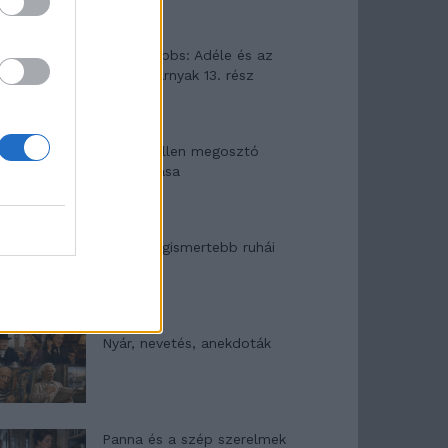
Elyna Robbs: Adéle és az
örökölt árnyak 13. rész
Woody Allen megosztó
zsenialitása
A világ legismertebb ruhái
Nyár, nevetés, anekdoták
Panna és a szép szerelmek