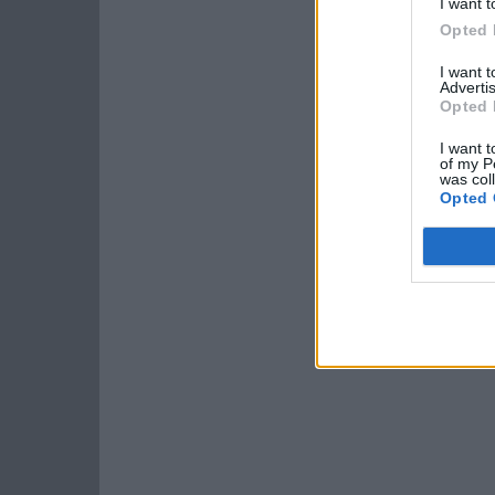
I want t
Opted 
I want 
Advertis
Opted 
I want t
of my P
was col
Opted 