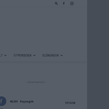
LT
ÖTPERCESEK
ELŐADÁSOK
- Advertisement -
46,301
Rajongók
TETSZIK