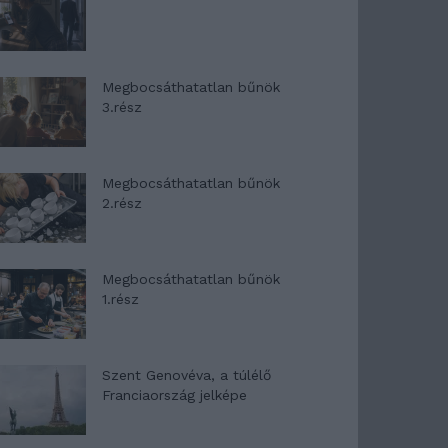
Megbocsáthatatlan bűnök
3.rész
Megbocsáthatatlan bűnök
2.rész
Megbocsáthatatlan bűnök
1.rész
Szent Genovéva, a túlélő
Franciaország jelképe