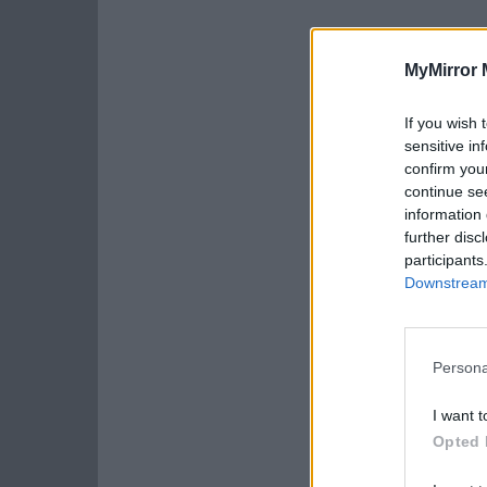
MyMirror 
If you wish 
sensitive in
confirm you
continue se
information 
further disc
participants
Downstream 
Persona
I want t
Opted 