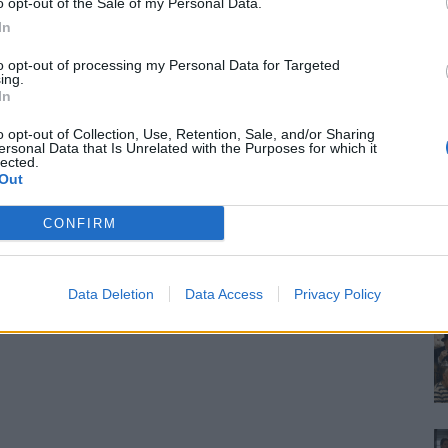
o opt-out of the Sale of my Personal Data.
In
to opt-out of processing my Personal Data for Targeted
ing.
In
o opt-out of Collection, Use, Retention, Sale, and/or Sharing
ersonal Data that Is Unrelated with the Purposes for which it
lected.
Out
CONFIRM
Data Deletion
Data Access
Privacy Policy