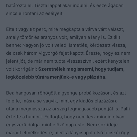
határozta el. Tiszta lappal akar indulni, és esze ágában
sincs elrontani az esélyeit.
Eltelt vagy tíz perc, mire megkapta a várva várt választ,
amely tömör és aranyos volt, amilyen a lány is. Ez állt
benne: Nagyon jó volt veled. Ismétlés, kérdezett vissza,
de csak három vigyorgó fejet kapott. Érezte, hogy ez nem
jelent jót, de már nem tudta visszaszívni, ezért kénytelen
volt korrigálni:
Szeretnélek megismerni, hogy tudjam,
legközelebb túrára menjünk-e vagy plázába.
Bea hangosan röhögött a gyenge próbálkozáson, és azt
felelte, másra se vágyik, mint egy kiadós plázázásra,
utána megmássza az ország legmagasabb pontját is. Pálfi
értette a humort. Felfogta, hogy nem lesz mindig olyan
egyszerű dolga, mint előző nap este. Nem sok ideje
maradt elmélkedésre, mert a lánycsapat első fecskéi úgy