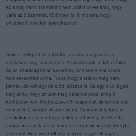
ez a csaj nem? Ha másért nem, azért okvetlenül, hogy
várja az ő üzenetét. Különben is, ki mondta, hogy
okvetlenül neki kell jelentkeznie?
Amikor belépett az öltözőbe, azonnal megcsapta a
szokásos szag, amit ismert. Az edzőcipők, a dohos falak
és az izzadtság olyan keveréke, amit semmivel össze
nem tévesztett volna. Tudta, hogy a srácok még nem
jönnek, de volt egy délelőtti edzése is. Az egyik kollégája
megkérte, hogy tartson meg párat helyette, amíg ő
kórházban van. Méghozzá a női csapatnak, akiket pár éve
nem vállalt, később viszont bánta. Gyorsan kinyitotta az
ablakokat, nem mintha az ő dolga lett volna, de élvezte,
ahogy beáramlik a friss levegő, és egy pillanatra lehunyta
a szemét. Bea nem tudhatja meg ezt a gyerek ügyet,