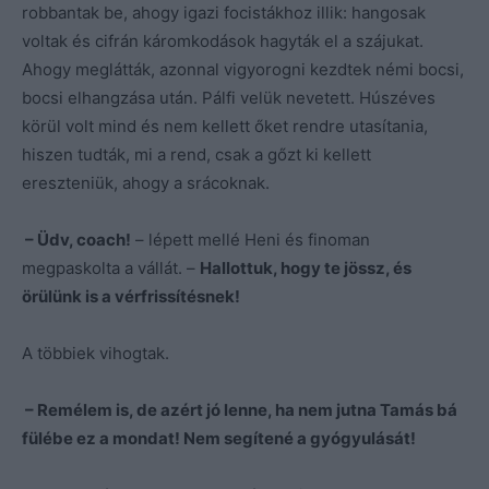
robbantak be, ahogy igazi focistákhoz illik: hangosak
voltak és cifrán káromkodások hagyták el a szájukat.
Ahogy meglátták, azonnal vigyorogni kezdtek némi bocsi,
bocsi elhangzása után. Pálfi velük nevetett. Húszéves
körül volt mind és nem kellett őket rendre utasítania,
hiszen tudták, mi a rend, csak a gőzt ki kellett
ereszteniük, ahogy a srácoknak.
– Üdv, coach!
– lépett mellé Heni és finoman
megpaskolta a vállát. –
Hallottuk, hogy te jössz, és
örülünk is a vérfrissítésnek!
A többiek vihogtak.
– Remélem is, de azért jó lenne, ha nem jutna Tamás bá
fülébe ez a mondat! Nem segítené a gyógyulását!