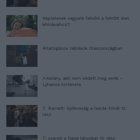
Képtelenek vagyunk felnőni a felnőtt élet
kihívásaihoz?
Altatógázos rablások Olaszországban
A kislány, akit nem védett meg senki –
Lyhanna története
T. Barnett: Gyilkosság a Garda-tónál 12.
rész
T. szereti a fiatal lányokat 13. rész