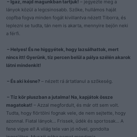
– Igaz, majd magunkban tartjuk!
– jegyezte meg a
lányok közül a legcsinosabb. Szőke, hullámos haját
copfba fogva minden fogát kivillantva nézett Tiborra, és
leplezni se tudta, tán nem is akarta, mennyire bejön neki
a férfi.
– Helyes! És ne higgyétek, hogy lazsálhattok, mert
nincs itt! Gyerünk, tíz percen belül a pálya szélén akarok
látni mindenkit!
– És aki késne?
– nézett rá ártatlanul a szőkeség.
– Tíz kör pluszban a jutalma! Na, kapjátok össze
magatokat!
– Azzal megfordult, és már ott sem volt.
Tudta, hogy flörtölni fognak vele, de nem sejtette, hogy
azonnal. Fiatal lányok… Frissek, üdék és sportosak… A
fene vigye el! A világ tele van jó nővel, gondolta
ingerülten. Muszáj néha nemet mondania.