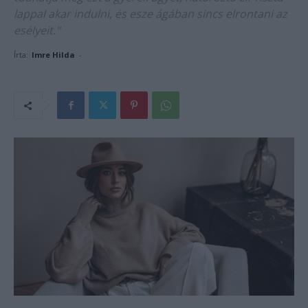
lappal akar indulni, és esze ágában sincs elrontani az
esélyeit."
Írta:
Imre Hilda
-