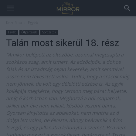
Kezdőlap
Egyéb
Egyéb
Ötpercesek
Sorozatok
Talán most sikerül 18. rész
"Amikor belépett az öltözőbe, azonnal megcsapta a
szokásos szag, amit ismert. Az edzőcipők, a dohos
falak és az izzadtság olyan keveréke, amit semmivel
össze nem tévesztett volna. Tudta, hogy a srácok még
nem jönnek, de volt egy délelőtti edzése is. Az egyik
kollégája megkérte, hogy tartson meg párat helyette,
amíg ő kórházban van. Méghozzá a női csapatnak,
akiket pár éve nem vállalt, később viszont bánta.
Gyorsan kinyitotta az ablakokat, nem mintha az ő
dolga lett volna, de élvezte, ahogy beáramlik a friss
levegő, és egy pillanatra lehunyta a szemét. Bea nem
tudhatja meg ezt a gyerek ügyet, határozta el. Tiszta