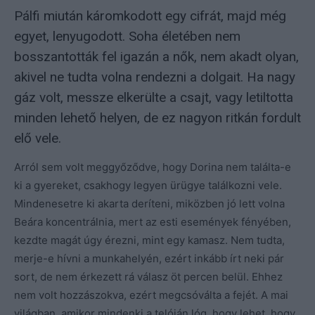
Pálfi miután káromkodott egy cifrát, majd még
egyet, lenyugodott. Soha életében nem
bosszantották fel igazán a nők, nem akadt olyan,
akivel ne tudta volna rendezni a dolgait. Ha nagy
gáz volt, messze elkerülte a csajt, vagy letiltotta
minden lehető helyen, de ez nagyon ritkán fordult
elő vele.
Arról sem volt meggyőződve, hogy Dorina nem találta-e
ki a gyereket, csakhogy legyen ürügye találkozni vele.
Mindenesetre ki akarta deríteni, miközben jó lett volna
Beára koncentrálnia, mert az esti események fényében,
kezdte magát úgy érezni, mint egy kamasz. Nem tudta,
merje-e hívni a munkahelyén, ezért inkább írt neki pár
sort, de nem érkezett rá válasz öt percen belül. Ehhez
nem volt hozzászokva, ezért megcsóválta a fejét. A mai
világban, amikor mindenki a telóján lóg, hogy lehet, hogy