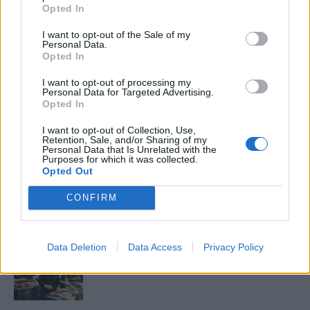
Opted In
mögött. Néha meséket is írok, de gyakrabban novellákat,
cikkeket és apró vicces történeteket.
I want to opt-out of the Sale of my
Personal Data.
Opted In
I want to opt-out of processing my
KAPCSOLÓDÓ CIKKEK
TÖBB A SZERZŐTŐL
Personal Data for Targeted Advertising.
Opted In
Megbocsáthatatlan bűnök 3.rész
I want to opt-out of Collection, Use,
Retention, Sale, and/or Sharing of my
Personal Data that Is Unrelated with the
Purposes for which it was collected.
Opted Out
Megbocsáthatatlan bűnök 2.rész
CONFIRM
Data Deletion
Data Access
Privacy Policy
Megbocsáthatatlan bűnök 1.rész