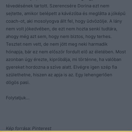
tévedésének tartott. Szerencsére Dorina ezt nem
sejtette, amikor belépett a kávézóba és meglátta a jóképű
coach-ot, aki mosolyogva állt fel, hogy üdvözölje. A lány
nem volt jókedvében, de ezt nem hozta senki tudtára,
ahogy még azt sem, hogy nem biztos, hogy terhes.
Tesztet nem vett, de nem jött meg neki harmadik
hónapja, bár ez nem először fordult elő az életében. Most
azonban úgy érezte, kipróbálja, mi történne, ha valóban
gyereket hordozna a szíve alatt. Elvégre igen szép fia
születhetne, hiszen az apja is az. Egy lehengerlően
dögös pasi.
Folytatjuk…
Kép forrása: Pinterest