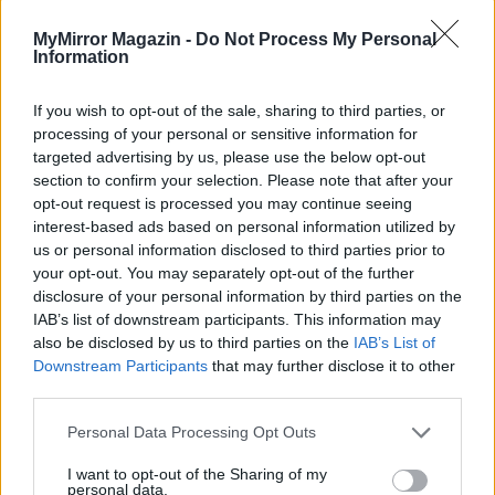
MyMirror Magazin -
Do Not Process My Personal
Information
If you wish to opt-out of the sale, sharing to third parties, or
processing of your personal or sensitive information for
targeted advertising by us, please use the below opt-out
section to confirm your selection. Please note that after your
opt-out request is processed you may continue seeing
interest-based ads based on personal information utilized by
us or personal information disclosed to third parties prior to
your opt-out. You may separately opt-out of the further
disclosure of your personal information by third parties on the
IAB’s list of downstream participants. This information may
also be disclosed by us to third parties on the
IAB’s List of
Downstream Participants
that may further disclose it to other
third parties.
Imre Hilda
Personal Data Processing Opt Outs
Oktatás és nevelés területén dolgozom, de minden
szabadidőmben írok. Szeretek belesni a hétköznapok függönye
I want to opt-out of the Sharing of my
personal data.
mögé és közben keresem az embert, a nőt a jól legyártott álarcok