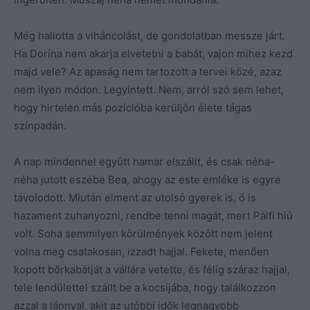
Még hallotta a viháncolást, de gondolatban messze járt.
Ha Dorina nem akarja elvetetni a babát, vajon mihez kezd
majd vele? Az apaság nem tartozott a tervei közé, azaz
nem ilyen módon. Legyintett. Nem, arról szó sem lehet,
hogy hirtelen más pozícióba kerüljön élete tágas
színpadán.
A nap mindennel együtt hamar elszállt, és csak néha-
néha jutott eszébe Bea, ahogy az este emléke is egyre
távolodott. Miután elment az utolsó gyerek is, ő is
hazament zuhanyozni, rendbe tenni magát, mert Pálfi hiú
volt. Soha semmilyen körülmények között nem jelent
volna meg csatakosan, izzadt hajjal. Fekete, menően
kopott bőrkabátját a vállára vetette, és félig száraz hajjal,
tele lendülettel szállt be a kocsijába, hogy találkozzon
azzal a lánnyal, akit az utóbbi idők legnagyobb