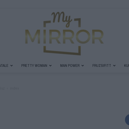
ATALE
PRETTY WOMAN
MAN POWER
FRUZSIFITT
KU
MyMirror
ész
index
Magazin