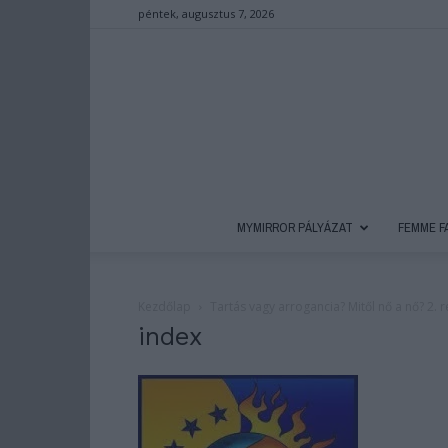
péntek, augusztus 7, 2026
MYMIRROR PÁLYÁZAT
FEMME F
Kezdőlap
Tartás vagy arrogancia? Mitől nő a nő? 2. r
index