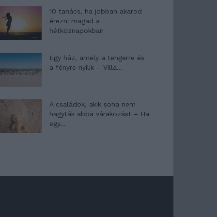
10 tanács, ha jobban akarod
érezni magad a
hétköznapokban
Egy ház, amely a tengerre és
a fényre nyílik – Villa...
A családok, akik soha nem
hagyták abba várakozást – Ha
egy...