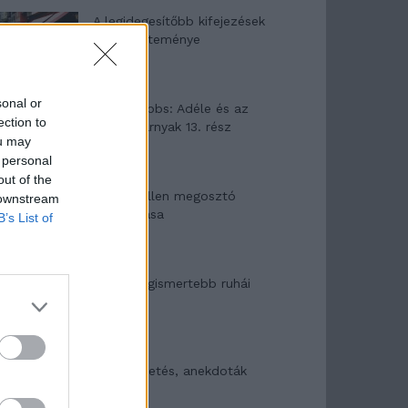
A legidegesítőbb kifejezések
laza gyűjteménye
sonal or
Elyna Robbs: Adéle és az
ection to
örökölt árnyak 13. rész
ou may
 personal
out of the
Woody Allen megosztó
 downstream
zsenialitása
B’s List of
A világ legismertebb ruhái
Nyár, nevetés, anekdoták