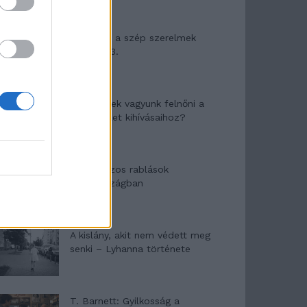
Panna és a szép szerelmek
mítosza 3.
Képtelenek vagyunk felnőni a
felnőtt élet kihívásaihoz?
Altatógázos rablások
Olaszországban
A kislány, akit nem védett meg
senki – Lyhanna története
T. Barnett: Gyilkosság a