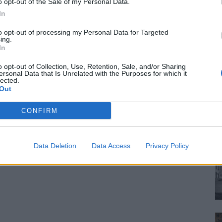
o opt-out of the Sale of my Personal Data.
In
to opt-out of processing my Personal Data for Targeted
ing.
In
o opt-out of Collection, Use, Retention, Sale, and/or Sharing
ersonal Data that Is Unrelated with the Purposes for which it
lected.
Out
CONFIRM
Data Deletion
Data Access
Privacy Policy