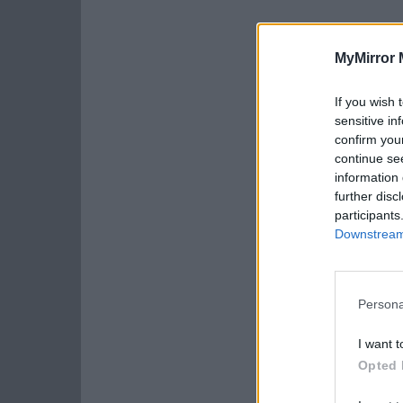
MyMirror 
If you wish 
sensitive in
confirm you
continue se
information 
further disc
participants
Downstream 
Persona
I want t
Opted 