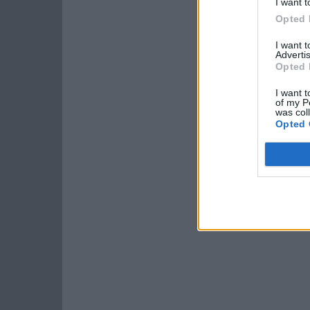
I want t
Opted 
I want 
Advertis
Opted 
I want t
of my P
was col
Opted 