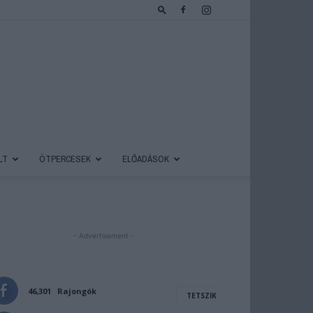
LT
ÖTPERCESEK
ELŐADÁSOK
- Advertisement -
46,301
Rajongók
TETSZIK