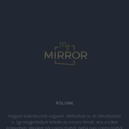
RÓLUNK
Nagyon különbözőek vagyunk, életkorban is, és életstílusban
is, így megpróbáljuk lefedni az összes témát, ami a nőket
érdekelheti. Mindent női szemszögből. Néha pasi szemszögből.