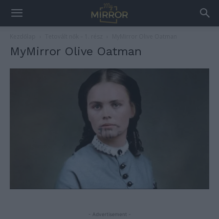
Kezdőlap
Tetovált nők – 1. rész
MyMirror Olive Oatman
MyMirror Olive Oatman
- Advertisement -