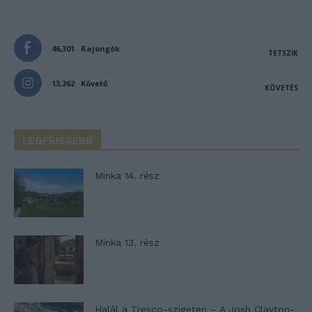
46,301
Rajongók
TETSZIK
13,262
Követő
KÖVETÉS
LEGFRISSEBB
Minka 14. rész
Minka 13. rész
Halál a Tresco-szigeten – A Josh Clayton-