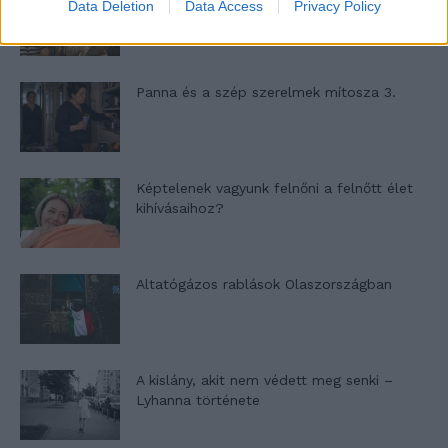
Data Deletion
Data Access
Privacy Policy
Panna és a szép szerelmek mítosza 3.
Képtelenek vagyunk felnőni a felnőtt élet
kihívásaihoz?
Altatógázos rablások Olaszországban
A kislány, akit nem védett meg senki –
Lyhanna története