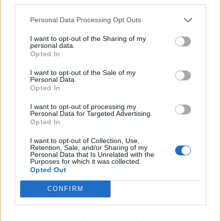
third parties.
Personal Data Processing Opt Outs
A legidegesítőbb kifejezések laza
I want to opt-out of the Sharing of my
gyűjteménye
personal data.
Opted In
I want to opt-out of the Sale of my
Elyna Robbs: Adéle és az örökölt árnyak
Personal Data.
13. rész
Opted In
I want to opt-out of processing my
Personal Data for Targeted Advertising.
Opted In
Woody Allen megosztó zsenialitása
I want to opt-out of Collection, Use,
Retention, Sale, and/or Sharing of my
Personal Data that Is Unrelated with the
Purposes for which it was collected.
Opted Out
A világ legismertebb ruhái
CONFIRM
Nyár, nevetés, anekdoták