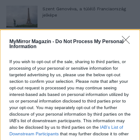
Szent Genovéva, a túlélő Franciaország
jelképe
Minka 12. rész
MyMirror Magazin -
Do Not Process My Personal
Information
If you wish to opt-out of the sale, sharing to third parties, or
processing of your personal or sensitive information for
Minka 11. rész
targeted advertising by us, please use the below opt-out
section to confirm your selection. Please note that after your
opt-out request is processed you may continue seeing
interest-based ads based on personal information utilized by
T. szereti a fiatal lányokat 14. rész
us or personal information disclosed to third parties prior to
your opt-out. You may separately opt-out of the further
disclosure of your personal information by third parties on the
IAB’s list of downstream participants. This information may
also be disclosed by us to third parties on the
IAB’s List of
Pedig szóltam… – Miért nem hiszünk a
Downstream Participants
that may further disclose it to other
nőknek, amikor segítséget kérnek?