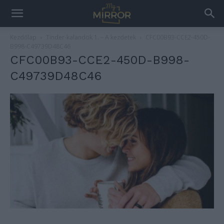
Kezdőlap
Tinder-kalandok 1. – A kezdetek
CFC00B93-CCE2-450D-
B998-C49739D48C46
CFC00B93-CCE2-450D-B998-
C49739D48C46