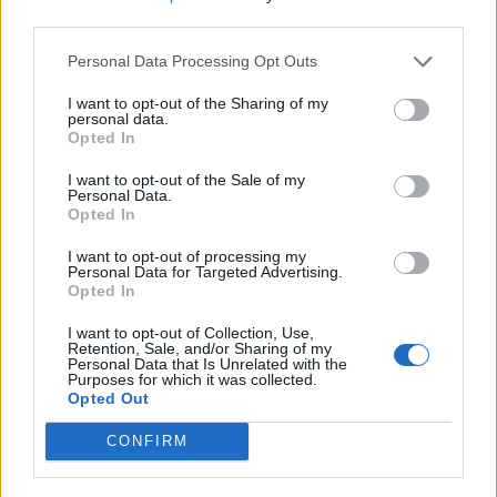
nőknek, amikor segítséget kérnek?
third parties.
Personal Data Processing Opt Outs
A legidegesítőbb kifejezések laza
I want to opt-out of the Sharing of my
personal data.
gyűjteménye
Opted In
I want to opt-out of the Sale of my
Personal Data.
Elyna Robbs: Adéle és az örökölt árnyak
Opted In
13. rész
I want to opt-out of processing my
Personal Data for Targeted Advertising.
Opted In
Woody Allen megosztó zsenialitása
I want to opt-out of Collection, Use,
Retention, Sale, and/or Sharing of my
Personal Data that Is Unrelated with the
Purposes for which it was collected.
Opted Out
A világ legismertebb ruhái
CONFIRM