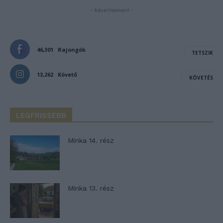
- Advertisement -
46,301
Rajongók
TETSZIK
13,262
Követő
KÖVETÉS
LEGFRISSEBB
Minka 14. rész
Minka 13. rész