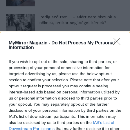
Pedig szóltam… – Miért nem hiszünk a
nőknek, amikor segítséget kérnek?
MyMirror Magazin -
Do Not Process My Personal
A legidegesítőbb kifejezések laza
Information
gyűjteménye
If you wish to opt-out of the sale, sharing to third parties, or
processing of your personal or sensitive information for
Elyna Robbs: Adéle és az örökölt árnyak
targeted advertising by us, please use the below opt-out
13. rész
section to confirm your selection. Please note that after your
opt-out request is processed you may continue seeing
interest-based ads based on personal information utilized by
us or personal information disclosed to third parties prior to
Woody Allen megosztó zsenialitása
your opt-out. You may separately opt-out of the further
disclosure of your personal information by third parties on the
IAB’s list of downstream participants. This information may
also be disclosed by us to third parties on the
IAB’s List of
A világ legismertebb ruhái
Downstream Participants
that may further disclose it to other