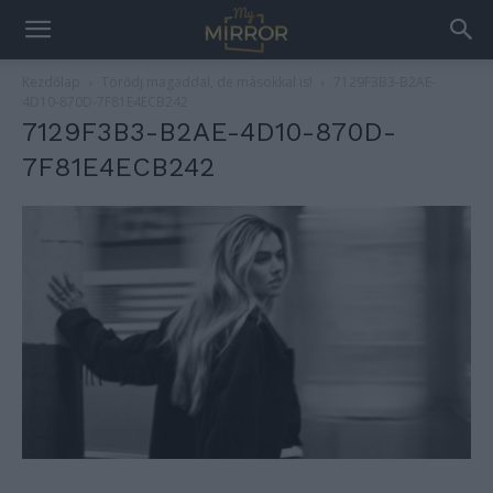
Kezdőlap
Törődj magaddal, de másokkal is!
7129F3B3-B2AE-
4D10-870D-7F81E4ECB242
7129F3B3-B2AE-4D10-870D-
7F81E4ECB242