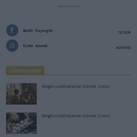
- Advertisement -
46,301
Rajongók
TETSZIK
13,262
Követő
KÖVETÉS
LEGFRISSEBB
Megbocsáthatatlan bűnök 3.rész
Megbocsáthatatlan bűnök 2.rész