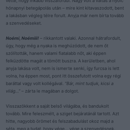
vette, hogy inkább visszafordul. Nagy volt a váltás a nyolc
hónapnyi betegápolás után – mire kint kitavaszodott, bent
a lakásban végleg télre forult. Anyja már nem bírta tovább
a szenvedéseket.
Noémi, Noémiii!
– rikkantott valaki. Azonnal hátrafordult,
úgy, hogy még a nyaka is meghúzódott, de nem őt
szólították, hanem valami fiatalabb nőt, aki éppen
felküzdötte magát a tömött buszra. A kerületben, ahol
anyja lakása volt, nem is ismerte senki, így furcsa is lett
volna, ha éppen most, pont itt összefutott volna egy régi
baráttal vagy volt kollégával.
“Bár, mint tudjuk, kicsi a
világ…”
– zárta le magában a dolgot.
Visszazökkent a saját belső világába, és bandukolt
tovább. Mire feleszmélt, a sziget bejáratánál tartott. Azt
hitte, nagyobb örömet és felszabadulást okoz majd a
séta, meg a tudat, hogy vége… vége a szenvedésnek.