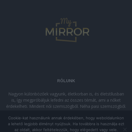
RÓLUNK
Nagyon különbözőek vagyunk, életkorban is, és életstílusban
is, így megpróbáljuk lefedni az összes témát, ami a nőket
érdekelheti. Mindent női szemszögből. Néha pasi szemszögből.
Néha komolyan, néha szórakozva. Olvass minket, ha egy kis
Cookie-kat használunk annak érdekében, hogy weboldalunkon
kikapcsolódásra vágysz!
a lehető legjobb élményt nyújtsuk. Ha továbbra is használja ezt
az oldalt, akkor feltételezzük, hogy elégedett vagy vele.