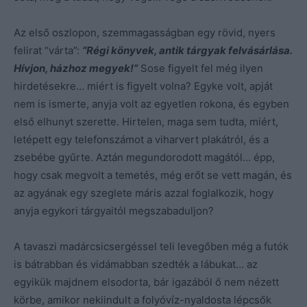
Az első oszlopon, szemmagasságban egy rövid, nyers
felirat “várta”:
“Régi könyvek, antik tárgyak felvásárlása.
Hívjon, házhoz megyek!”
Sose figyelt fel még ilyen
hirdetésekre… miért is figyelt volna? Egyke volt, apját
nem is ismerte, anyja volt az egyetlen rokona, és egyben
első elhunyt szerette. Hirtelen, maga sem tudta, miért,
letépett egy telefonszámot a viharvert plakátról, és a
zsebébe gyűrte. Aztán megundorodott magától… épp,
hogy csak megvolt a temetés, még erőt se vett magán, és
az agyának egy szeglete máris azzal foglalkozik, hogy
anyja egykori tárgyaitól megszabaduljon?
A tavaszi madárcsicsergéssel teli levegőben még a futók
is bátrabban és vidámabban szedték a lábukat… az
egyikük majdnem elsodorta, bár igazából ő nem nézett
körbe, amikor nekiindult a folyóvíz-nyaldosta lépcsők