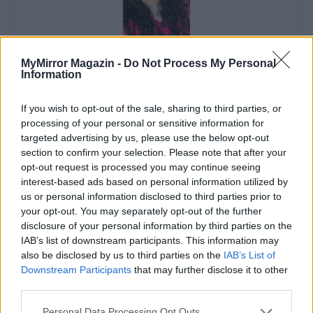
MyMirror Magazin -
Do Not Process My Personal
Kalla Tímea
Information
Kalla Tímea vagyok. Anya, futó és író. Szenvedélyes, kitartó és
fafejű.
If you wish to opt-out of the sale, sharing to third parties, or
processing of your personal or sensitive information for
targeted advertising by us, please use the below opt-out
section to confirm your selection. Please note that after your
opt-out request is processed you may continue seeing
KAPCSOLÓDÓ CIKKEK
TÖBB A SZERZŐTŐL
interest-based ads based on personal information utilized by
us or personal information disclosed to third parties prior to
Bivalytej és vino rosso 9.rész
your opt-out. You may separately opt-out of the further
disclosure of your personal information by third parties on the
IAB’s list of downstream participants. This information may
also be disclosed by us to third parties on the
IAB’s List of
Downstream Participants
that may further disclose it to other
Heti horoszkóp december 15-21-ig
third parties.
Personal Data Processing Opt Outs