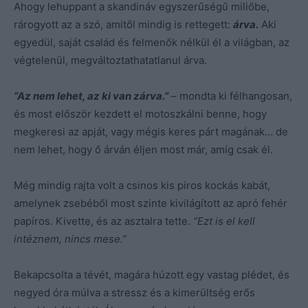
Ahogy lehuppant a skandináv egyszerűségű miliőbe,
rárogyott az a szó, amitől mindig is rettegett:
árva.
Aki
egyedül, saját család és felmenők nélkül él a világban, az
végtelenül, megváltoztathatatlanul árva.
“Az nem lehet, az ki van zárva.”
– mondta ki félhangosan,
és most először kezdett el motoszkálni benne, hogy
megkeresi az apját, vagy mégis keres párt magának… de
nem lehet, hogy ő árván éljen most már, amíg csak él.
Még mindig rajta volt a csinos kis piros kockás kabát,
amelynek zsebéből most szinte kivilágított az apró fehér
papíros. Kivette, és az asztalra tette.
“Ezt is el kell
intéznem, nincs mese.”
Bekapcsolta a tévét, magára húzott egy vastag plédet, és
negyed óra múlva a stressz és a kimerültség erős