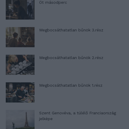
Öt másodperc
Megbocsáthatatlan bűnök 3.rész
Megbocsáthatatlan bűnök 2.rész
Megbocsáthatatlan bűnök 1.rész
Szent Genovéva, a túlélő Franciaország
jelképe