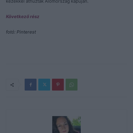
kezekkel áthúzták Álomország kapuján.
Következő rész
fotó: Pinterest