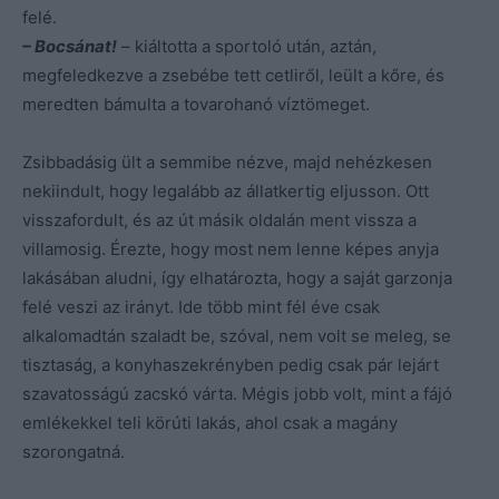
felé.
– Bocsánat!
– kiáltotta a sportoló után, aztán,
megfeledkezve a zsebébe tett cetliről, leült a kőre, és
meredten bámulta a tovarohanó víztömeget.
Zsibbadásig ült a semmibe nézve, majd nehézkesen
nekiindult, hogy legalább az állatkertig eljusson. Ott
visszafordult, és az út másik oldalán ment vissza a
villamosig. Érezte, hogy most nem lenne képes anyja
lakásában aludni, így elhatározta, hogy a saját garzonja
felé veszi az irányt. Ide több mint fél éve csak
alkalomadtán szaladt be, szóval, nem volt se meleg, se
tisztaság, a konyhaszekrényben pedig csak pár lejárt
szavatosságú zacskó várta. Mégis jobb volt, mint a fájó
emlékekkel teli körúti lakás, ahol csak a magány
szorongatná.