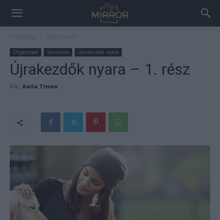
Kezdőlap
Ötpercesek
Ötpercesek
Sorozatok
Újrakezdők nyara
Újrakezdők nyara – 1. rész
Írta:
Kalla Tímea
-