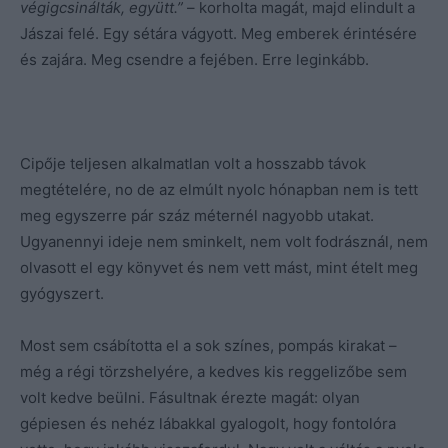
végigcsinálták, együtt.”
– korholta magát, majd elindult a
Jászai felé. Egy sétára vágyott. Meg emberek érintésére
és zajára. Meg csendre a fejében. Erre leginkább.
Cipője teljesen alkalmatlan volt a hosszabb távok
megtételére, no de az elmúlt nyolc hónapban nem is tett
meg egyszerre pár száz méternél nagyobb utakat.
Ugyanennyi ideje nem sminkelt, nem volt fodrásznál, nem
olvasott el egy könyvet és nem vett mást, mint ételt meg
gyógyszert.
Most sem csábította el a sok színes, pompás kirakat –
még a régi törzshelyére, a kedves kis reggelizőbe sem
volt kedve beülni. Fásultnak érezte magát: olyan
gépiesen és nehéz lábakkal gyalogolt, hogy fontolóra