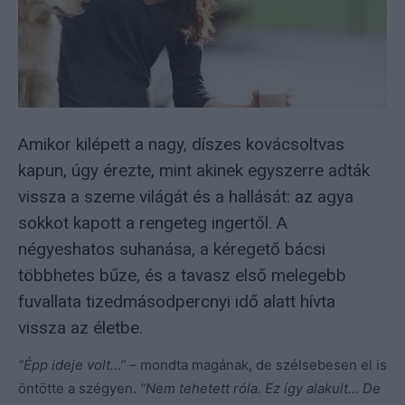
Amikor kilépett a nagy, díszes kovácsoltvas
kapun, úgy érezte, mint akinek egyszerre adták
vissza a szeme világát és a hallását: az agya
sokkot kapott a rengeteg ingertől. A
négyeshatos suhanása, a kéregető bácsi
többhetes bűze, és a tavasz első melegebb
fuvallata tizedmásodpercnyi idő alatt hívta
vissza az életbe.
“Épp ideje volt…”
– mondta magának, de szélsebesen el is
öntötte a szégyen.
“Nem tehetett róla. Ez így alakult… De