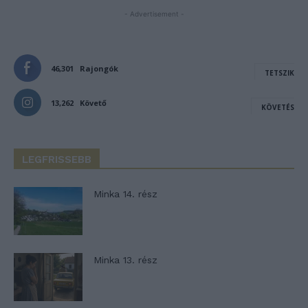
- Advertisement -
46,301
Rajongók
TETSZIK
13,262
Követő
KÖVETÉS
LEGFRISSEBB
Minka 14. rész
Minka 13. rész