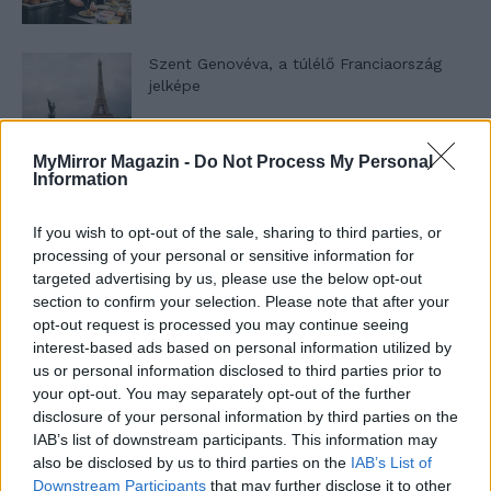
Szent Genovéva, a túlélő Franciaország
jelképe
MyMirror Magazin -
Do Not Process My Personal
Minka 12. rész
Information
If you wish to opt-out of the sale, sharing to third parties, or
processing of your personal or sensitive information for
Minka 11. rész
targeted advertising by us, please use the below opt-out
section to confirm your selection. Please note that after your
opt-out request is processed you may continue seeing
interest-based ads based on personal information utilized by
us or personal information disclosed to third parties prior to
T. szereti a fiatal lányokat 14. rész
your opt-out. You may separately opt-out of the further
disclosure of your personal information by third parties on the
IAB’s list of downstream participants. This information may
also be disclosed by us to third parties on the
IAB’s List of
Pedig szóltam… – Miért nem hiszünk a
Downstream Participants
that may further disclose it to other