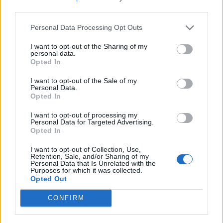
nőknek, amikor segítséget kérnek?
third parties.
Personal Data Processing Opt Outs
A legidegesítőbb kifejezések laza
I want to opt-out of the Sharing of my
personal data.
gyűjteménye
Opted In
I want to opt-out of the Sale of my
Personal Data.
Elyna Robbs: Adéle és az örökölt árnyak
Opted In
13. rész
I want to opt-out of processing my
Personal Data for Targeted Advertising.
Opted In
Woody Allen megosztó zsenialitása
I want to opt-out of Collection, Use,
Retention, Sale, and/or Sharing of my
Personal Data that Is Unrelated with the
Purposes for which it was collected.
Opted Out
A világ legismertebb ruhái
CONFIRM