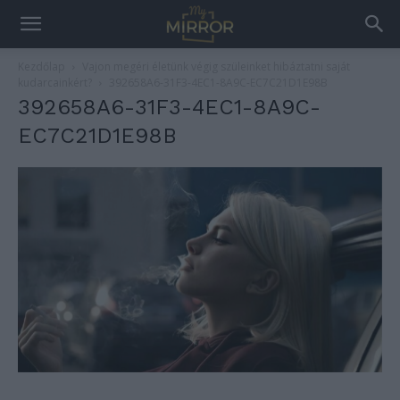
Kezdőlap
Vajon megéri életünk végig szüleinket hibáztatni saját
kudarcainkért?
392658A6-31F3-4EC1-8A9C-EC7C21D1E98B
392658A6-31F3-4EC1-8A9C-
EC7C21D1E98B