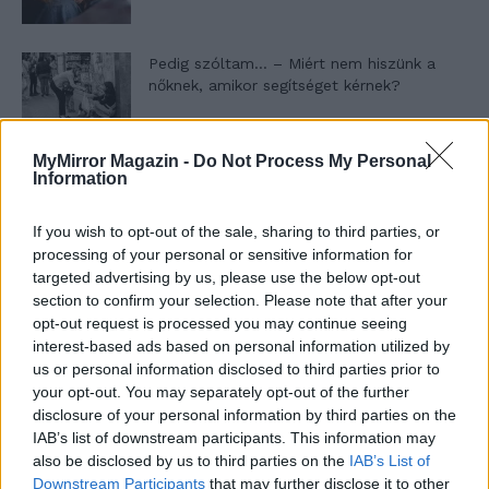
Pedig szóltam… – Miért nem hiszünk a
nőknek, amikor segítséget kérnek?
MyMirror Magazin -
Do Not Process My Personal
A legidegesítőbb kifejezések laza
Information
gyűjteménye
If you wish to opt-out of the sale, sharing to third parties, or
processing of your personal or sensitive information for
Elyna Robbs: Adéle és az örökölt árnyak
targeted advertising by us, please use the below opt-out
13. rész
section to confirm your selection. Please note that after your
opt-out request is processed you may continue seeing
interest-based ads based on personal information utilized by
us or personal information disclosed to third parties prior to
Woody Allen megosztó zsenialitása
your opt-out. You may separately opt-out of the further
disclosure of your personal information by third parties on the
IAB’s list of downstream participants. This information may
also be disclosed by us to third parties on the
IAB’s List of
A világ legismertebb ruhái
Downstream Participants
that may further disclose it to other