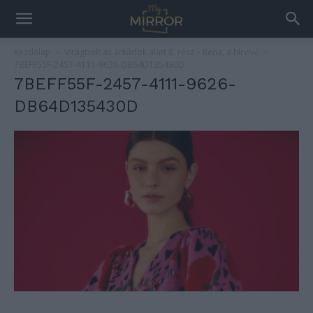
Kezdőlap
Virágbolt az árkádok alatt 8. rész – Rena, a hírvivő
7BEFF55F-2457-4111-9626-DB64D135430D
7BEFF55F-2457-4111-9626-
DB64D135430D