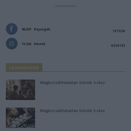
- Advertisement -
46,301
Rajongók
TETSZIK
13,262
Követő
KÖVETÉS
LEGFRISSEBB
Megbocsáthatatlan bűnök 3.rész
Megbocsáthatatlan bűnök 2.rész