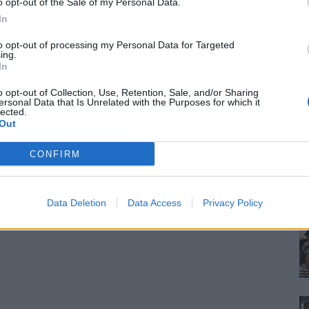
o opt-out of the Sale of my Personal Data.
In
to opt-out of processing my Personal Data for Targeted
ing.
In
o opt-out of Collection, Use, Retention, Sale, and/or Sharing
ersonal Data that Is Unrelated with the Purposes for which it
lected.
Out
CONFIRM
Data Deletion
Data Access
Privacy Policy