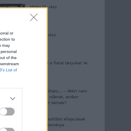
Minka 12. rész
sonal or
Minka 11. rész
ection to
ou may
 personal
out of the
T. szereti a fiatal lányokat 14.
 downstream
rész
B’s List of
Pedig szóltam… – Miért nem
hiszünk a nőknek, amikor
segítséget kérnek?
A legidegesítőbb kifejezések
laza gyűjteménye