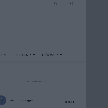
LT
ÖTPERCESEK
ELŐADÁSOK
- Advertisement -
46,301
Rajongók
TETSZIK