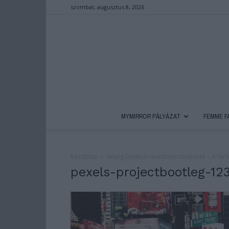
szombat, augusztus 8, 2026
MYMIRROR PÁLYÁZAT
FEMME F
Kezdőlap
Wang Deshun rendkívüli története – A férfi,
pexels-projectbootleg-12