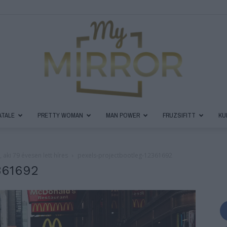
ATALE
PRETTY WOMAN
MAN POWER
FRUZSIFITT
KU
MyMirror
 aki 79 évesen lett híres
pexels-projectbootleg-12361692
361692
Magazin