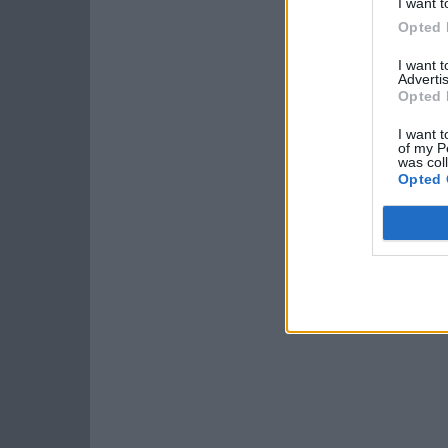
I want t
Opted 
I want 
Advertis
Opted 
I want t
of my P
was col
Opted 