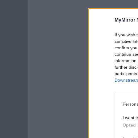
MyMirror 
If you wish 
sensitive in
confirm you
continue se
information 
further disc
participants
Downstream 
Persona
I want t
Opted 