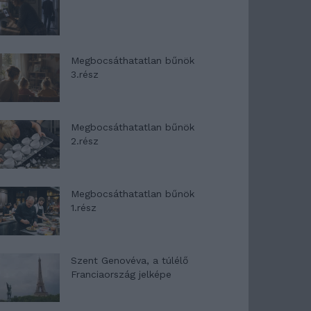
Megbocsáthatatlan bűnök
3.rész
Megbocsáthatatlan bűnök
2.rész
Megbocsáthatatlan bűnök
1.rész
Szent Genovéva, a túlélő
Franciaország jelképe