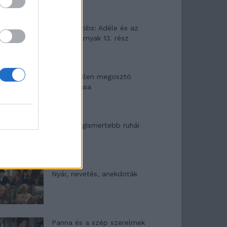
Elyna Robbs: Adéle és az
örökölt árnyak 13. rész
Woody Allen megosztó
zsenialitása
A világ legismertebb ruhái
Nyár, nevetés, anekdoták
Panna és a szép szerelmek