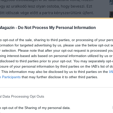
ogy az uralkodó lesz olyan ostoba, hogy beveszi. Ezt
t időszak vége előtt a partra kényszerültünk újfent.
sa hosszabb időbe telt. Ekkor fogadtuk meg, hogy
Magazin -
Do Not Process My Personal Information
ragyogott a nap, amikor hajnali kettőkor kihajóztunk
to opt-out of the sale, sharing to third parties, or processing of your per
formation for targeted advertising by us, please use the below opt-out s
 volt, és persze hűséges matrózaim is. Magunkkal
r selection. Please note that after your opt-out request is processed y
lágnak
. A Karib-szigeteket céloztuk meg, és bíztunk
eing interest-based ads based on personal information utilized by us or
kezdhetünk távol Angliától. Hogy a fejemre vérdíjat
disclosed to third parties prior to your opt-out. You may separately opt-
kelt. Én, William Jacob Montgomery életemben először
losure of your personal information by third parties on the IAB’s list of
satlósai lemaradtak, nyomunkat vesztették, mi pedig
. This information may also be disclosed by us to third parties on the
IA
Participants
that may further disclose it to other third parties.
tet reméltünk. Tudtuk, messze a civilizációtól nem lesz
ughatatlanok, de aki nem akart maradni, azt szélnek
ölben, ahol nem láthatja idegen tekintet, és úgy
l Data Processing Opt Outs
o opt-out of the Sharing of my personal data.
 merem mondani. Mégis muszáj. Rose a gyermekemet