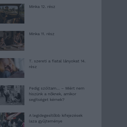
Minka 12. rész
Minka 11. rész
T. szereti a fiatal lányokat 14.
rész
Pedig szóltam… – Miért nem
hiszünk a nőknek, amikor
segítséget kérnek?
A legidegesítőbb kifejezések
laza gyűjteménye