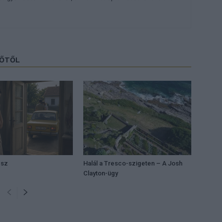
ZŐTŐL
ész
Halál a Tresco-szigeten – A Josh
Clayton-ügy