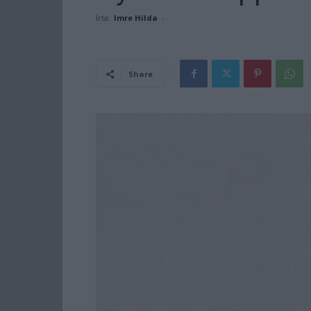
Írta:
Imre Hilda
-
Share