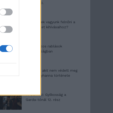
mítosza 3.
Képtelenek vagyunk felnőni a
felnőtt élet kihívásaihoz?
Altatógázos rablások
Olaszországban
A kislány, akit nem védett meg
senki – Lyhanna története
T. Barnett: Gyilkosság a
Garda-tónál 12. rész