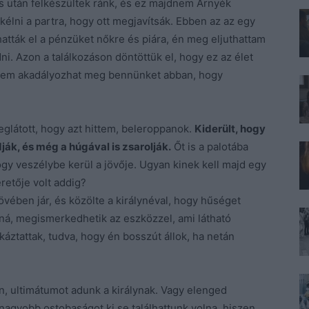
ás után felkészültek ránk, és ez majdnem Árnyék
kélni a partra, hogy ott megjavítsák. Ebben az az egy
atták el a pénzüket nőkre és piára, én meg eljuthattam
. Azon a találkozáson döntöttük el, hogy ez az élet
é nem akadályozhat meg bennünket abban, hogy
glátott, hogy azt hittem, beleroppanok.
Kiderült, hogy
ák, és még a húgával is zsarolják.
Őt is a palotába
hogy veszélybe kerül a jövője. Ugyan kinek kell majd egy
retője volt addig?
övében jár, és közölte a királynéval, hogy hűséget
ná, megismerkedhetik az eszközzel, ami látható
káztattak, tudva, hogy én bosszút állok, ha netán
án, ultimátumot adunk a királynak. Vagy elenged
agyobb ostobaságot ki se találhattunk volna, hiszen