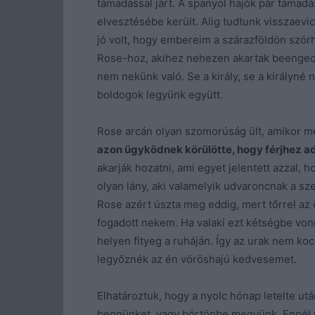
támadással járt. A spanyol hajók pár támad
elvesztésébe került. Alig tudtunk visszaevic
jó volt, hogy embereim a szárazföldön szórh
Rose-hoz, akihez nehezen akartak beengedni
nem nekünk való. Se a király, se a királyn
boldogok legyünk együtt.
Rose arcán olyan szomorúság ült, amikor me
azon ügyködnek körülötte, hogy férjhez adj
akarják hozatni, ami egyet jelentett azzal, 
olyan lány, aki valamelyik udvaroncnak a sze
Rose azért úszta meg eddig, mert tőrrel az 
fogadott nekem. Ha valaki ezt kétségbe von
helyen fityeg a ruháján. Így az urak nem koc
legyőznék az én vöröshajú kedvesemet.
Elhatároztuk, hogy a nyolc hónap letelte ut
bennünket, vagy börtönbe megyünk. Ennél n