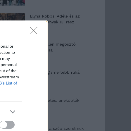
Elyna Robbs: Adéle és az
örökölt árnyak 13. rész
Woody Allen megosztó
sonal or
zsenialitása
ection to
ou may
 personal
out of the
A világ legismertebb ruhái
 downstream
B’s List of
Nyár, nevetés, anekdoták
Panna és a szép szerelmek