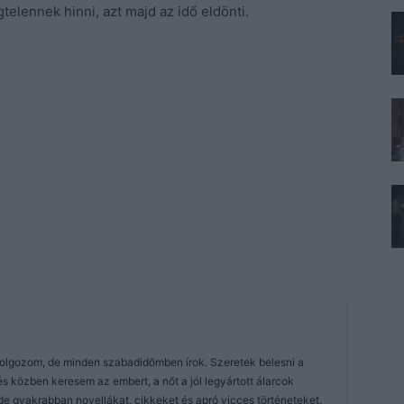
elennek hinni, azt majd az idő eldönti.
dolgozom, de minden szabadidőmben írok. Szeretek belesni a
közben keresem az embert, a nőt a jól legyártott álarcok
de gyakrabban novellákat, cikkeket és apró vicces történeteket.