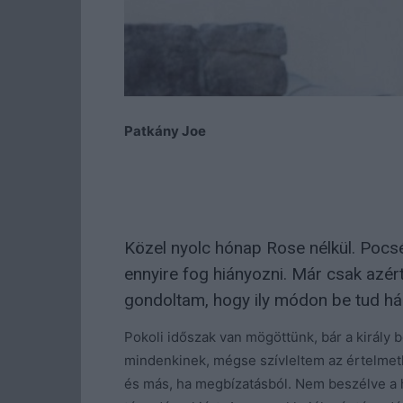
Patkány Joe
Közel nyolc hónap Rose nélkül. Pocsé
ennyire fog hiányozni. Már csak azé
gondoltam, hogy ily módon be tud hál
Pokoli időszak van mögöttünk, bár a király b
mindenkinek, mégse szívleltem az értelmetl
és más, ha megbízatásból. Nem beszélve a 