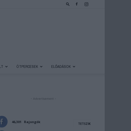
LT
ÖTPERCESEK
ELŐADÁSOK
- Advertisement -
46,301
Rajongók
TETSZIK