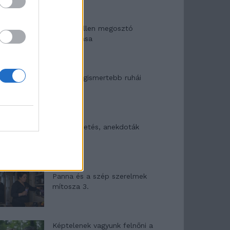
Woody Allen megosztó
zsenialitása
A világ legismertebb ruhái
Nyár, nevetés, anekdoták
Panna és a szép szerelmek
mítosza 3.
Képtelenek vagyunk felnőni a