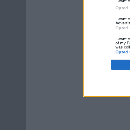
I want t
Opted 
I want 
Advertis
Opted 
I want t
of my P
was col
Opted 