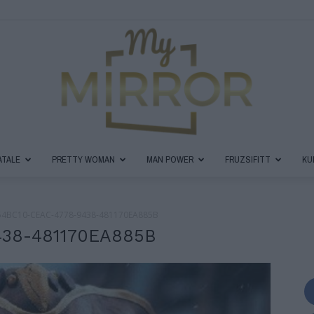
ATALE
PRETTY WOMAN
MAN POWER
FRUZSIFITT
KU
MyMirror
54BC10-CEAC-4778-9438-481170EA885B
438-481170EA885B
Magazin