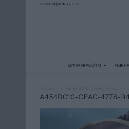
péntek, augusztus 7, 2026
MYMIRROR PÁLYÁZAT
FEMME F
Kezdőlap
William Jacob Montgomery 10. rész
A4
A454BC10-CEAC-4778-9