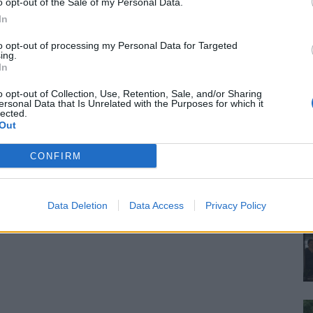
o opt-out of the Sale of my Personal Data.
In
to opt-out of processing my Personal Data for Targeted
ing.
In
o opt-out of Collection, Use, Retention, Sale, and/or Sharing
ersonal Data that Is Unrelated with the Purposes for which it
lected.
Out
CONFIRM
Data Deletion
Data Access
Privacy Policy