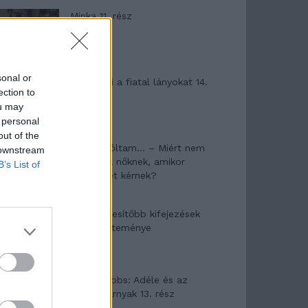
Minka 11. rész
sonal or
T. szereti a fiatal lányokat 14.
ection to
rész
ou may
 personal
out of the
Pedig szóltam… – Miért nem
 downstream
hiszünk a nőknek, amikor
B’s List of
segítséget kérnek?
A legidegesítőbb kifejezések
laza gyűjteménye
Elyna Robbs: Adéle és az
örökölt árnyak 13. rész