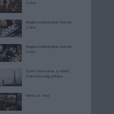
3.rész
Megbocsáthatatlan bűnök
2.rész
Megbocsáthatatlan bűnök
1.rész
Szent Genovéva, a túlélő
Franciaország jelképe
Minka 12. rész