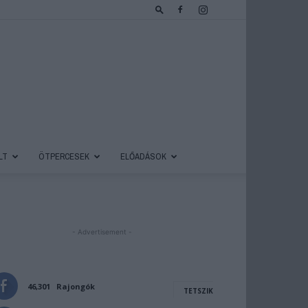
LT
ÖTPERCESEK
ELŐADÁSOK
- Advertisement -
46,301
Rajongók
TETSZIK