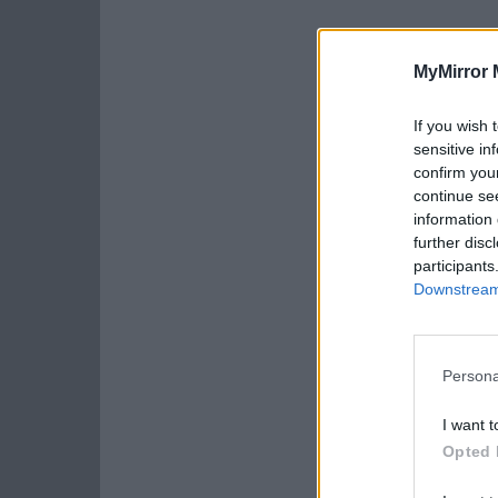
MyMirror 
If you wish 
sensitive in
confirm you
continue se
information 
further disc
participants
Downstream 
Persona
I want t
Opted 