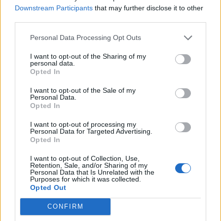
Downstream Participants
that may further disclose it to other
Pedig szóltam… – Miért nem hiszünk a
third parties.
nőknek, amikor segítséget kérnek?
Personal Data Processing Opt Outs
I want to opt-out of the Sharing of my
personal data.
A legidegesítőbb kifejezések laza
Opted In
gyűjteménye
I want to opt-out of the Sale of my
Personal Data.
Opted In
Elyna Robbs: Adéle és az örökölt árnyak
13. rész
I want to opt-out of processing my
Personal Data for Targeted Advertising.
Opted In
I want to opt-out of Collection, Use,
Woody Allen megosztó zsenialitása
Retention, Sale, and/or Sharing of my
Personal Data that Is Unrelated with the
Purposes for which it was collected.
Opted Out
CONFIRM
A világ legismertebb ruhái