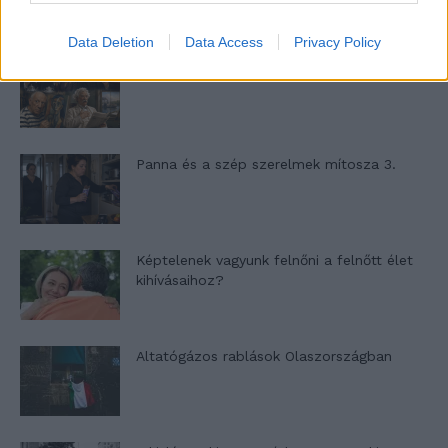
Data Deletion
Data Access
Privacy Policy
Nyár, nevetés, anekdoták
Panna és a szép szerelmek mítosza 3.
Képtelenek vagyunk felnőni a felnőtt élet
kihívásaihoz?
Altatógázos rablások Olaszországban