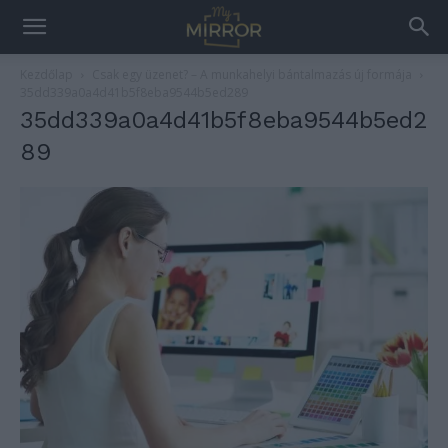
Kezdőlap
Csak egy üzenet? – A munkahelyi bántalmazás új formája
35dd339a0a4d41b5f8eba9544b5ed289
35dd339a0a4d41b5f8eba9544b5ed2
89