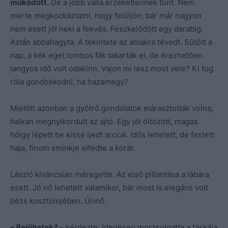
működött.
De a jobb válla érzéketlennek tűnt. Nem
merte megkockáztatni, hogy felüljön, bár már nagyon
nem esett jól neki a fekvés. Fészkelődött egy darabig.
Aztán abbahagyta. A tekintete az ablakra tévedt. Sütött a
nap, a kék eget lombos fák takarták el, de érezhetően
langyos idő volt odakinn. Vajon mi lesz most vele? Ki fog
róla gondoskodni, ha hazamegy?
Mielőtt azonban a gyötrő gondolatok elárasztották volna,
halkan megnyikordult az ajtó. Egy jól öltözött, magas
hölgy lépett be kissé ijedt arccal. Idős lehetett, de festett
haja, finom sminkje elfedte a korát.
László kíváncsian méregette. Az első pillantása a lábára
esett. Jó nő lehetett valamikor, bár most is elegáns volt
bézs kosztümjében. Úrinő.
– Bejöhetek?
– kérdezte. Idegesen morzsolgatta a táskája