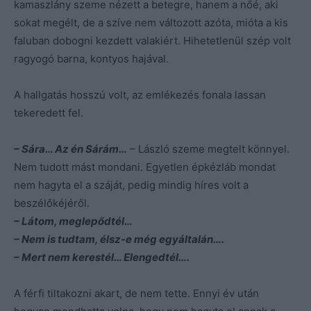
kamaszlány szeme nézett a betegre, hanem a nőé, aki
sokat megélt, de a szíve nem változott azóta, mióta a kis
faluban dobogni kezdett valakiért. Hihetetlenül szép volt
ragyogó barna, kontyos hajával.
A hallgatás hosszú volt, az emlékezés fonala lassan
tekeredett fel.
– Sára… Az én Sárám…
– László szeme megtelt könnyel.
Nem tudott mást mondani. Egyetlen épkézláb mondat
nem hagyta el a száját, pedig mindig híres volt a
beszélőkéjéről.
– Látom, meglepődtél…
– Nem is tudtam, élsz-e még egyáltalán….
– Mert nem kerestél… Elengedtél….
A férfi tiltakozni akart, de nem tette. Ennyi év után