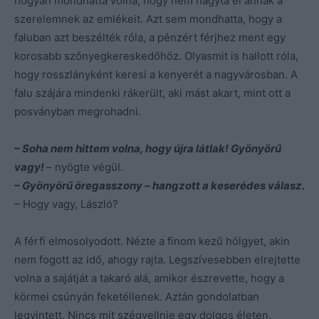
hogyan mondhatta volna, hogy nem hagyta el annak a
szerelemnek az emlékeit. Azt sem mondhatta, hogy a
faluban azt beszélték róla, a pénzért férjhez ment egy
korosabb szőnyegkereskedőhöz. Olyasmit is hallott róla,
hogy rosszlányként keresi a kenyerét a nagyvárosban. A
falu szájára mindenki rákerült, aki mást akart, mint ott a
posványban megrohadni.
– Soha nem hittem volna, hogy újra látlak! Gyönyörű
vagy!
– nyögte végül.
– Gyönyörű öregasszony – hangzott a keserédes válasz.
– Hogy vagy, László?
A férfi elmosolyodott. Nézte a finom kezű hölgyet, akin
nem fogott az idő, ahogy rajta. Legszívesebben elrejtette
volna a sajátját a takaró alá, amikor észrevette, hogy a
körmei csúnyán feketéllenek. Aztán gondolatban
legyintett. Nincs mit szégyellnie egy dolgos életen.