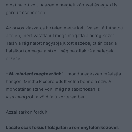
most halott volt. A szeme megtelt könnyel és egy ki is
gördült csendesen.
Az orvos viaszarca hirtelen életre kelt. Valami átfuthatott
a fején, mert váratlanul megsimogatta a beteg kezét.
Talán a rég halott nagyapja jutott eszébe, talán csak a
fiatalkori önmaga, amikor még hatottak rá a betegek
érzései.
– Mi mindent megteszünk!
– mondta egészen másfajta
hangon. Mintha kicserélődött volna benne a szív. A
mondatának színe volt, még ha sablonosan is
visszhangzott a zöld falú kórteremben.
Azzal sarkon fordult.
László csak feküdt félájultan a reménytelen kezével.