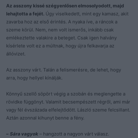
Az asszony kissé szégyenlősen elmosolyodott, majd
lehajtotta a fejét.
Úgy viselkedett, mint egy kamasz, akit
zavarba hoz az első érintés. A nyaka íve, a ráncok a
szeme körül. Nem, nem volt ismerős, inkább csak
emlékeztette valakire a beteget. Csak igen halvány
kísérlete volt ez a múltnak, hogy újra felkavarja az
állóvizet.
Az asszony várt. Talán a felismerésre, de lehet, hogy
arra, hogy hellyel kínálják.
Könnyű szellő söpört végig a szobán és meglengette a
rövidke függönyt. Valamit becsempészett régről, ami már
vagy fél évszázada elfelejtődött. László szeme felcsillant.
Aztán azonnal kihunyt benne a fény.
–
Sára vagyok
– hangzott a nagyon várt válasz.