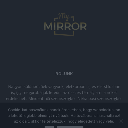
RÓLUNK
Nagyon különbözőek vagyunk, életkorban is, és életstílusban
is, így megpróbáljuk lefedni az összes témát, ami a nőket
érdekelheti. Mindent női szemszögből. Néha pasi szemszögből.
Néha komolyan, néha szórakozva. Olvass minket, ha egy kis
Cookie-kat használunk annak érdekében, hogy weboldalunkon
kikapcsolódásra vágysz!
a lehető legjobb élményt nyújtsuk. Ha továbbra is használja ezt
az oldalt, akkor feltételezzük, hogy elégedett vagy vele.
© Copyright 2026 - mymirror.hu
ADATKEZELÉSI TÁJÉKOZTATÓ
|