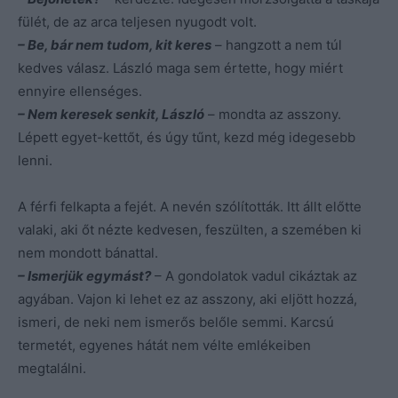
fülét, de az arca teljesen nyugodt volt.
– Be, bár nem tudom, kit keres
– hangzott a nem túl
kedves válasz. László maga sem értette, hogy miért
ennyire ellenséges.
– Nem keresek senkit, László
– mondta az asszony.
Lépett egyet-kettőt, és úgy tűnt, kezd még idegesebb
lenni.
A férfi felkapta a fejét. A nevén szólították. Itt állt előtte
valaki, aki őt nézte kedvesen, feszülten, a szemében ki
nem mondott bánattal.
– Ismerjük egymást?
– A gondolatok vadul cikáztak az
agyában. Vajon ki lehet ez az asszony, aki eljött hozzá,
ismeri, de neki nem ismerős belőle semmi. Karcsú
termetét, egyenes hátát nem vélte emlékeiben
megtalálni.