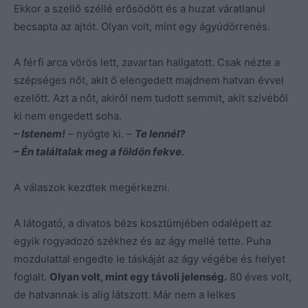
Ekkor a szellő széllé erősödött és a huzat váratlanul
becsapta az ajtót. Olyan volt, mint egy ágyúdörrenés.
A férfi arca vörös lett, zavartan hallgatott. Csak nézte a
szépséges nőt, akit ő elengedett majdnem hatvan évvel
ezelőtt. Azt a nőt, akiről nem tudott semmit, akit szívéből
ki nem engedett soha.
– Istenem!
– nyögte ki. –
Te lennél?
– Én találtalak meg a földön fekve.
A válaszok kezdtek megérkezni.
A látogató, a divatos bézs kosztümjében odalépett az
egyik rogyadozó székhez és az ágy mellé tette. Puha
mozdulattal engedte le táskáját az ágy végébe és helyet
foglalt.
Olyan volt, mint egy távoli jelenség.
80 éves volt,
de hatvannak is alig látszott. Már nem a lelkes