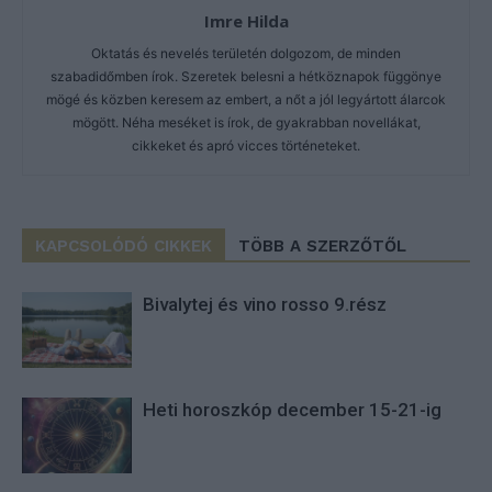
Imre Hilda
Oktatás és nevelés területén dolgozom, de minden
szabadidőmben írok. Szeretek belesni a hétköznapok függönye
mögé és közben keresem az embert, a nőt a jól legyártott álarcok
mögött. Néha meséket is írok, de gyakrabban novellákat,
cikkeket és apró vicces történeteket.
KAPCSOLÓDÓ CIKKEK
TÖBB A SZERZŐTŐL
Bivalytej és vino rosso 9.rész
Heti horoszkóp december 15-21-ig