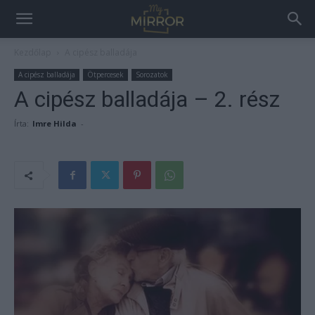
Kezdőlap
A cipész balladája
A cipész balladája
Ötpercesek
Sorozatok
A cipész balladája – 2. rész
Írta:
Imre Hilda
-