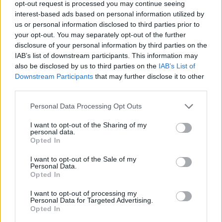
opt-out request is processed you may continue seeing
– Hát, amint látod, egyhamar nem tudom megjavítani a
interest-based ads based on personal information utilized by
cipőd.
– Hangjában nem kis cinizmus vegyült.
us or personal information disclosed to third parties prior to
– Nem baj, megvárom.
– Az asszony szeme tele volt
your opt-out. You may separately opt-out of the further
disclosure of your personal information by third parties on the
kedvességgel. Nem őrzött sértődést. Rég elfeledte már
IAB’s list of downstream participants. This information may
azt, hogy nem lehettek egymáséi. Azt viszont, hogy
also be disclosed by us to third parties on the
IAB’s List of
mennyire szerette a sudár, fekete fiút valaha, soha egy
Downstream Participants
that may further disclose it to other
pillanatig sem.
third parties.
– Sára… Az én Sárám…
– ismételte a férfi újra. Soha nem
Personal Data Processing Opt Outs
hitt istenben, a csodákban, a véletlenekben, erre most
mindent megtapasztalt egyszerre. Az járt a fejében, hogy
I want to opt-out of the Sharing of my
personal data.
hosszú élete során kevés alkalommal volt ennyire
Opted In
boldog, mint itt, a kórházi ágyon a béna kezével.
I want to opt-out of the Sale of my
Personal Data.
Az asszony érezte, hogy fel kell dolgozniuk a találkozást,
Opted In
de nem most, nem azonnal, ezért lassan felállt.
I want to opt-out of processing my
Lesimította a szoknyáját, felvette a táskáját és végtelenül
Personal Data for Targeted Advertising.
Opted In
ismerős mosollyal ennyit mondott: