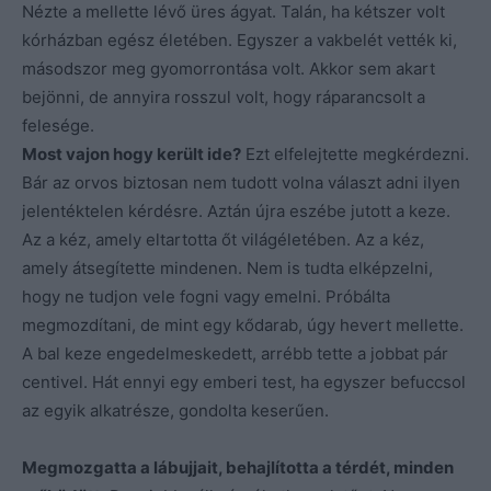
Nézte a mellette lévő üres ágyat. Talán, ha kétszer volt
kórházban egész életében. Egyszer a vakbelét vették ki,
másodszor meg gyomorrontása volt. Akkor sem akart
bejönni, de annyira rosszul volt, hogy ráparancsolt a
felesége.
Most vajon hogy került ide?
Ezt elfelejtette megkérdezni.
Bár az orvos biztosan nem tudott volna választ adni ilyen
jelentéktelen kérdésre. Aztán újra eszébe jutott a keze.
Az a kéz, amely eltartotta őt világéletében. Az a kéz,
amely átsegítette mindenen. Nem is tudta elképzelni,
hogy ne tudjon vele fogni vagy emelni. Próbálta
megmozdítani, de mint egy kődarab, úgy hevert mellette.
A bal keze engedelmeskedett, arrébb tette a jobbat pár
centivel. Hát ennyi egy emberi test, ha egyszer befuccsol
az egyik alkatrésze, gondolta keserűen.
Megmozgatta a lábujjait, behajlította a térdét, minden