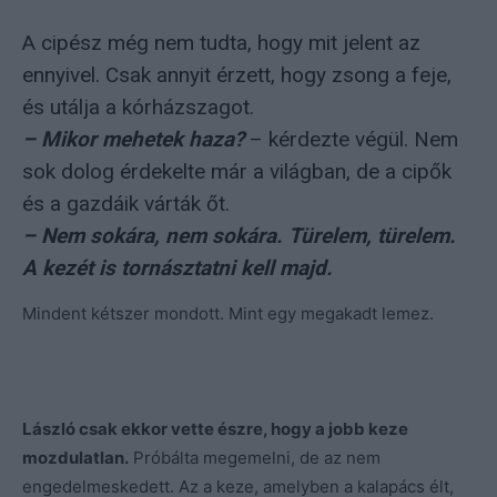
A cipész még nem tudta, hogy mit jelent az
ennyivel. Csak annyit érzett, hogy zsong a feje,
és utálja a kórházszagot.
– Mikor mehetek haza?
– kérdezte végül. Nem
sok dolog érdekelte már a világban, de a cipők
és a gazdáik várták őt.
– Nem sokára, nem sokára. Türelem, türelem.
A kezét is tornásztatni kell majd.
Mindent kétszer mondott. Mint egy megakadt lemez.
László csak ekkor vette észre, hogy a jobb keze
mozdulatlan.
Próbálta megemelni, de az nem
engedelmeskedett. Az a keze, amelyben a kalapács élt,