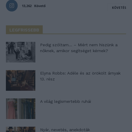
13,262
Követő
KÖVETÉS
LEGFRISSEBB
Pedig szóltam… – Miért nem hiszünk a
nőknek, amikor segítséget kérnek?
Elyna Robbs: Adéle és az örökölt árnyak
13. rész
A világ legismertebb ruhái
Nyár, nevetés, anekdoták