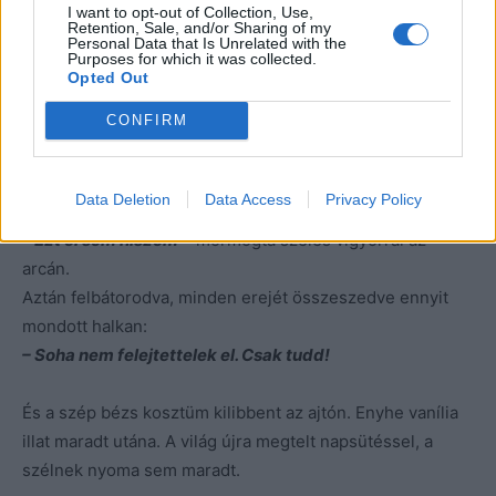
I want to opt-out of Collection, Use,
Retention, Sale, and/or Sharing of my
– Most hagylak pihenni. Az orvos is mondta, nem szabad
Personal Data that Is Unrelated with the
Purposes for which it was collected.
kifárasztani téged.
Opted Out
CONFIRM
A beteg megriadt. A csoda kezdett szertefoszlani. Lehet,
hogy nem is volt valóságos.
– Eljössz még?
– kérdezte.
Data Deletion
Data Access
Privacy Policy
– Ha megengeded, bármikor.
– Ezt el sem hiszem
– mormogta széles vigyorral az
arcán.
Aztán felbátorodva, minden erejét összeszedve ennyit
mondott halkan:
– Soha nem felejtettelek el. Csak tudd!
És a szép bézs kosztüm kilibbent az ajtón. Enyhe vanília
illat maradt utána. A világ újra megtelt napsütéssel, a
szélnek nyoma sem maradt.