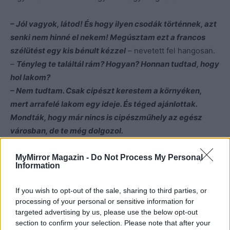
– Jól vagyok, látod! És hogy ilyen csodák történnek, azt
senki nem hinné el nekem! Megúsztam ezt a francos
szélütést egy kis bénult kézzel
– nevetett fel hangosan.
–
Tényleg te találtál rám? Hogyan? Honnan tudtad, hogy
hol lakom?
– Nem tudtam. Csak cipészt kerestem a környéken,
mert arrafelé lakom egy ideje. És téged ajánlottak.
Mondták, hogy már nincs is cipészműhely az egész
városban, de te még dolgozol.
– Nem sejtettem, hogy egyszer még látlak.
– Én tudtam. Megéreztem.
MyMirror Magazin -
Do Not Process My Personal
Information
László azon morfondírozott, hogy ezt vajon kedvességből
If you wish to opt-out of the sale, sharing to third parties, or
mondja-e vagy vigasztalni akarja, mint a beteget, aki épp
processing of your personal or sensitive information for
túl van a veszélyen.
targeted advertising by us, please use the below opt-out
section to confirm your selection. Please note that after your