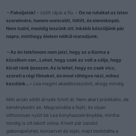
– Pakoljatok!
– szólt rájuk a fiú. –
De ne ruhákat az isten
szerelmére, hanem ennivalót, töltőt, és elemlámpát.
Nem tudni, meddig leszünk ott. Inkább készüljünk pár
napra, minthogy élelem nélkül maradjunk.
– Az én telefonom nem jelzi, hogy az a Karma a
közelben van…Lehet, hogy csak az volt a célja, hogy
kicsit ránk ijesszen. Az is lehet, hogy ez csak vicc,
szereti a régi filmeket, és most röhögve nézi, mihez
kezdünk… –
Lea megint akadékoskodott, ahogy mindig.
Miki arcán sötét árnyék futott át. Nem akart prédikálni, de
keménykedni se. Megcsóválta a fejét, és olyan
otthonosan nyúlt be Lea konyhaszekrényébe, mintha
mindig is ott lakott volna. Kivett pár zacskó
gabonapelyhet, konzervet és tejet, majd bedobálta a