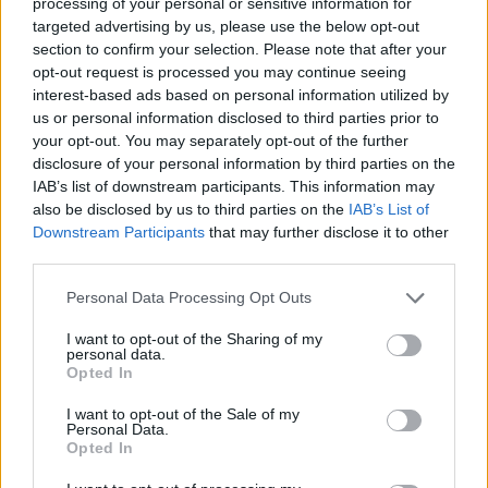
processing of your personal or sensitive information for
targeted advertising by us, please use the below opt-out
section to confirm your selection. Please note that after your
opt-out request is processed you may continue seeing
interest-based ads based on personal information utilized by
us or personal information disclosed to third parties prior to
your opt-out. You may separately opt-out of the further
Imre Hilda
disclosure of your personal information by third parties on the
Oktatás és nevelés területén dolgozom, de minden
IAB’s list of downstream participants. This information may
szabadidőmben írok. Szeretek belesni a hétköznapok függönye
also be disclosed by us to third parties on the
IAB’s List of
mögé és közben keresem az embert, a nőt a jól legyártott álarcok
Downstream Participants
that may further disclose it to other
mögött. Néha meséket is írok, de gyakrabban novellákat,
third parties.
cikkeket és apró vicces történeteket.
Personal Data Processing Opt Outs
I want to opt-out of the Sharing of my
personal data.
Opted In
KAPCSOLÓDÓ CIKKEK
TÖBB A SZERZŐTŐL
I want to opt-out of the Sale of my
Personal Data.
Minka 14. rész
Opted In