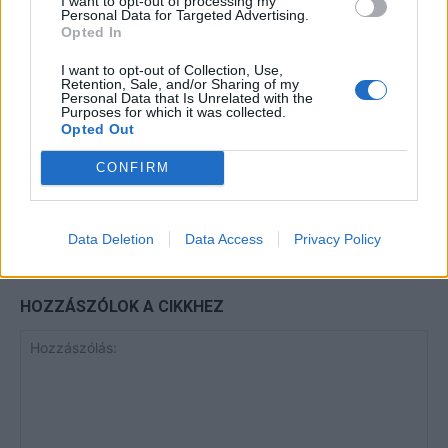
I want to opt-out of processing my
Personal Data for Targeted Advertising.
Opted In
Minka 13. rész
I want to opt-out of Collection, Use,
Retention, Sale, and/or Sharing of my
Personal Data that Is Unrelated with the
Purposes for which it was collected.
Opted Out
Halál a Tresco-szigeten – A Josh
Clayton-ügy
CONFIRM
Data Deletion
Data Access
Privacy Policy
HOZZÁSZÓLOK A CIKKHEZ