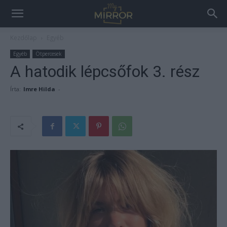
Kezdőlap
Egyéb
Egyéb
Ötpercesek
A hatodik lépcsőfok 3. rész
Írta:
Imre Hilda
-