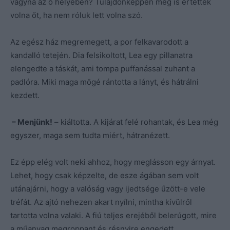
vágyna az ő helyében? Tulajdonképpen meg is értették
volna őt, ha nem róluk lett volna szó.
Az egész ház megremegett, a por felkavarodott a
kandalló tetején. Dia felsikoltott, Lea egy pillanatra
elengedte a táskát, ami tompa puffanással zuhant a
padlóra. Miki maga mögé rántotta a lányt, és hátrálni
kezdett.
– Menjünk!
– kiáltotta. A kijárat felé rohantak, és Lea még
egyszer, maga sem tudta miért, hátranézett.
Ez épp elég volt neki ahhoz, hogy meglásson egy árnyat.
Lehet, hogy csak képzelte, de esze ágában sem volt
utánajárni, hogy a valóság vagy ijedtsége űzött-e vele
tréfát. Az ajtó nehezen akart nyílni, mintha kívülről
tartotta volna valaki. A fiú teljes erejéből belerúgott, mire
a műanyag megroppant és résnyire engedett.