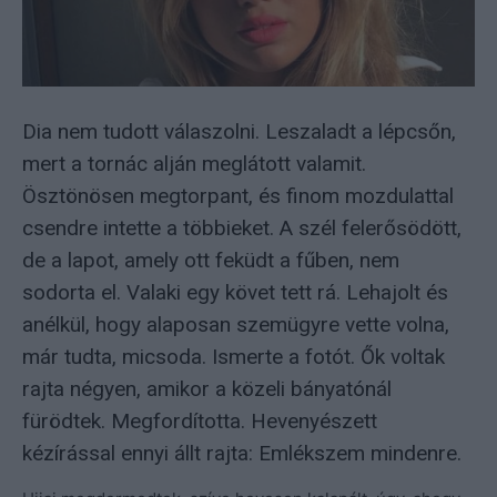
Dia nem tudott válaszolni. Leszaladt a lépcsőn,
mert a tornác alján meglátott valamit.
Ösztönösen megtorpant, és finom mozdulattal
csendre intette a többieket. A szél felerősödött,
de a lapot, amely ott feküdt a fűben, nem
sodorta el. Valaki egy követ tett rá. Lehajolt és
anélkül, hogy alaposan szemügyre vette volna,
már tudta, micsoda. Ismerte a fotót. Ők voltak
rajta négyen, amikor a közeli bányatónál
fürödtek. Megfordította. Hevenyészett
kézírással ennyi állt rajta: Emlékszem mindenre.