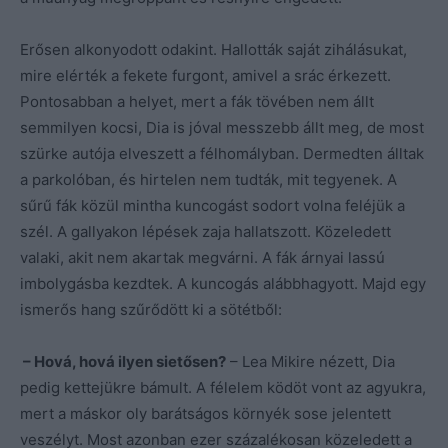
Erősen alkonyodott odakint. Hallották saját zihálásukat,
mire elérték a fekete furgont, amivel a srác érkezett.
Pontosabban a helyet, mert a fák tövében nem állt
semmilyen kocsi, Dia is jóval messzebb állt meg, de most
szürke autója elveszett a félhomályban. Dermedten álltak
a parkolóban, és hirtelen nem tudták, mit tegyenek. A
sűrű fák közül mintha kuncogást sodort volna feléjük a
szél. A gallyakon lépések zaja hallatszott. Közeledett
valaki, akit nem akartak megvárni. A fák árnyai lassú
imbolygásba kezdtek. A kuncogás alábbhagyott. Majd egy
ismerős hang szűrődött ki a sötétből:
– Hová, hová ilyen sietősen?
– Lea Mikire nézett, Dia
pedig kettejükre bámult. A félelem ködöt vont az agyukra,
mert a máskor oly barátságos környék sose jelentett
veszélyt. Most azonban ezer százalékosan közeledett a