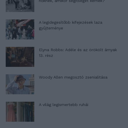
nőknek, amikor segítséget kérnek?
A legidegesítőbb kifejezések laza
gyűjteménye
Elyna Robbs: Adéle és az örökölt árnyak
13. rész
Woody Allen megosztó zsenialitása
A világ legismertebb ruhái