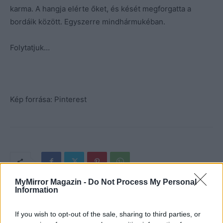
karma. A hangja elérte őket, és kését megforgatta a
bordáik között. Egyszerre mindhármukéban.
Folytatjuk…
Kép forrása: Pinterest
MyMirror Magazin -
Do Not Process My Personal
Information
If you wish to opt-out of the sale, sharing to third parties, or