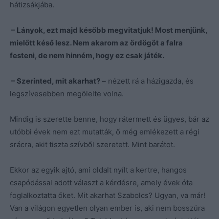
hátizsákjába.
– Lányok, ezt majd később megvitatjuk! Most menjünk,
mielőtt késő lesz. Nem akarom az ördögöt a falra
festeni, de nem hinném, hogy ez csak játék.
– Szerinted, mit akarhat?
– nézett rá a házigazda, és
legszívesebben megölelte volna.
Mindig is szerette benne, hogy rátermett és ügyes, bár az
utóbbi évek nem ezt mutatták, ő még emlékezett a régi
srácra, akit tiszta szívből szeretett. Mint barátot.
Ekkor az egyik ajtó, ami oldalt nyílt a kertre, hangos
csapódással adott választ a kérdésre, amely évek óta
foglalkoztatta őket. Mit akarhat Szabolcs? Ugyan, va már!
Van a világon egyetlen olyan ember is, aki nem bosszúra