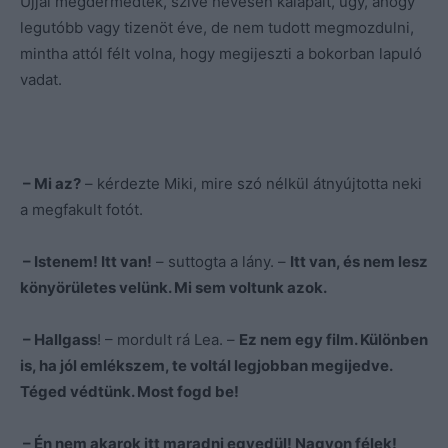
Ujjai megdermedtek, szíve hevesen kalapált, úgy, ahogy
legutóbb vagy tizenöt éve, de nem tudott megmozdulni,
mintha attól félt volna, hogy megijeszti a bokorban lapuló
vadat.
– Mi az?
– kérdezte Miki, mire szó nélkül átnyújtotta neki
a megfakult fotót.
– Istenem! Itt van!
– suttogta a lány. –
Itt van, és nem lesz
könyörületes velünk. Mi sem voltunk azok.
– Hallgass
! – mordult rá Lea. –
Ez nem egy film. Különben
is, ha jól emlékszem, te voltál legjobban megijedve.
Téged védtünk. Most fogd be!
– Én nem akarok itt maradni egyedül! Nagyon félek!