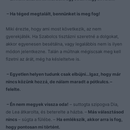
– Ha téged megtalált, bennünket is meg fog!
Miki érezte, hogy ami most következik, az nem
gyerekjáték. Ha Szabolcs tisztázni szeretné a dolgokat,
akkor egyenesen besétálna, vagy legalábbis nem is ilyen
módon jelentkezne. Talán a múltnak mégiscsak meg kell
fizetni az árát, még ha késleltetve is.
– Egyetlen helyen tudunk csak elbújni…Igaz, hogy már
nincs közünk hozzá, de nálam maradt a pótkulcs. –
felelte.
– Én nem megyek vissza oda!
– suttogta szipogva Dia,
de Lea átkarolta, és beterelte a házba. –
Más választásod
nincs
– súgta a fülébe. –
Ha emlékszik, akkor arra is fog,
hogy pontosan mi történt.