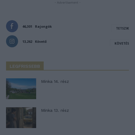
- Advertisement -
46,301
Rajongók
TETSZIK
13,262
Követő
KÖVETÉS
LEGFRISSEBB
Minka 14. rész
Minka 13. rész