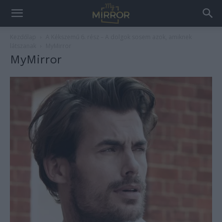
Kezdőlap
A Kékszemű 6. rész – A dolgok sosem azok, amiknek
látszanak
MyMirror
MyMirror