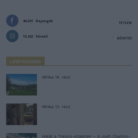
46,301
Rajongók
TETSZIK
13,262
Követő
KÖVETÉS
LEGFRISSEBB
Minka 14. rész
Minka 13. rész
Halál a Tresco-szigeten – A Josh Clayton-