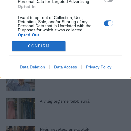
Personal Data for Targeted Advertising.
Opted In
A legidegesítőbb kifejezések laza
I want to opt-out of Collection, Use,
Retention, Sale, and/or Sharing of my
gyűjteménye
Personal Data that Is Unrelated with the
Purposes for which it was collected.
Opted Out
Elyna Robbs: Adéle és az örökölt árnyak
CONFIRM
13. rész
Data Deletion
Data Access
Privacy Policy
Woody Allen megosztó zsenialitása
A világ legismertebb ruhái
Nyár, nevetés, anekdoták