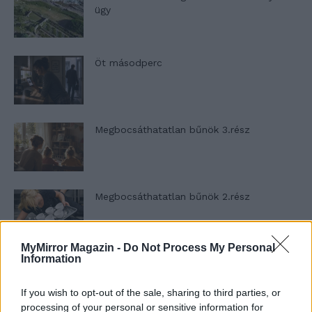
ügy
Öt másodperc
Megbocsáthatatlan bűnök 3.rész
Megbocsáthatatlan bűnök 2.rész
MyMirror Magazin -
Do Not Process My Personal
Information
Megbocsáthatatlan bűnök 1.rész
If you wish to opt-out of the sale, sharing to third parties, or
processing of your personal or sensitive information for