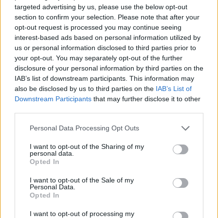
targeted advertising by us, please use the below opt-out
Szent Genovéva, a túlélő Franciaország
section to confirm your selection. Please note that after your
jelképe
opt-out request is processed you may continue seeing
interest-based ads based on personal information utilized by
us or personal information disclosed to third parties prior to
your opt-out. You may separately opt-out of the further
Minka 12. rész
disclosure of your personal information by third parties on the
IAB’s list of downstream participants. This information may
also be disclosed by us to third parties on the
IAB’s List of
Downstream Participants
that may further disclose it to other
Minka 11. rész
third parties.
Personal Data Processing Opt Outs
I want to opt-out of the Sharing of my
T. szereti a fiatal lányokat 14. rész
personal data.
Opted In
I want to opt-out of the Sale of my
Personal Data.
Opted In
Pedig szóltam… – Miért nem hiszünk a
nőknek, amikor segítséget kérnek?
I want to opt-out of processing my