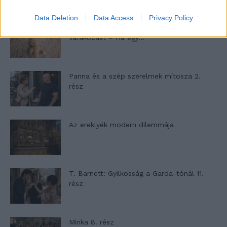
Data Deletion
Data Access
Privacy Policy
A családok, akik soha nem hagyták abba
várakozást – Ha egy...
Panna és a szép szerelmek mítosza 2.
rész
Az ereklyék modern dilemmája
T. Barnett: Gyilkosság a Garda-tónál 11.
rész
Minka 8. rész