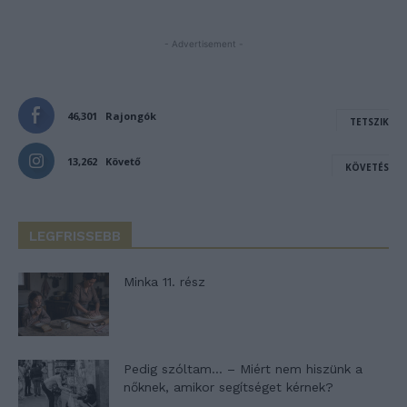
- Advertisement -
46,301
Rajongók
TETSZIK
13,262
Követő
KÖVETÉS
LEGFRISSEBB
Minka 11. rész
Pedig szóltam… – Miért nem hiszünk a
nőknek, amikor segítséget kérnek?