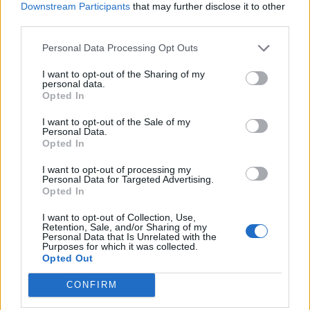
Downstream Participants
that may further disclose it to other
Minka 10. rész
third parties.
Personal Data Processing Opt Outs
I want to opt-out of the Sharing of my
Minka 9. rész
personal data.
Opted In
I want to opt-out of the Sale of my
Personal Data.
Opted In
Máltai kaland 7.
I want to opt-out of processing my
Personal Data for Targeted Advertising.
Opted In
10 tanács, ha jobban akarod érezni magad
I want to opt-out of Collection, Use,
Retention, Sale, and/or Sharing of my
a hétköznapokban
Personal Data that Is Unrelated with the
Purposes for which it was collected.
Opted Out
Egy ház, amely a tengerre és a fényre
CONFIRM
nyílik – Villa...