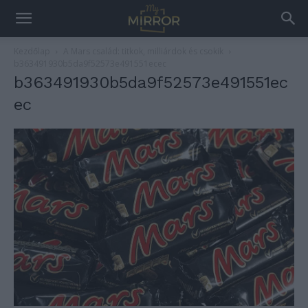
Kezdőlap
A Mars család: titkok, milliárdok és csokik
b363491930b5da9f52573e491551ecec
b363491930b5da9f52573e491551ec
ec