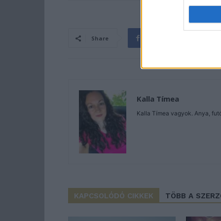
Share
Kalla Tímea
Kalla Tímea vagyok. Anya, futó 
KAPCSOLÓDÓ CIKKEK
TÖBB A SZER