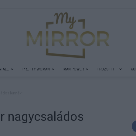
ATALE
PRETTY WOMAN
MAN POWER
FRUZSIFITT
KU
MyMirror
ádos lennék”
r nagycsaládos
Magazin