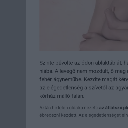
Szinte bűvölte az ódon ablaktáblát, 
hiába. A levegő nem mozdult, ő meg 
fehér ágyneműbe. Kezdte magát kénye
az elégedetlenség a szívétől az agyái
kórház málló falán.
Aztán hirtelen oldalra nézett:
az átlátszó p
ébredezni kezdett. Az elégedetlenséget eln