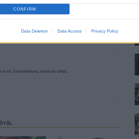
CONFIRM
Data Deletion
Data Access
Privacy Policy
és író. Szenvedélyes, kitartó és fafejű.
ZŐTŐL