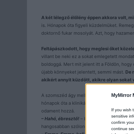
A két lélegző élőlény éppen akkora volt, mi
is. Hónapok óta figyeli küzdelmüket. Reme
doktornő fukar mosolyát. Azt, hogy hazamen
Feltápászkodott, hogy meglesi őket közele
villant be neki ez a sokat emlegetett monda
boldoggá. Mert mit jelent itt a Földön, hogy
újabb könnyeket jelentett, semmi mást.
De 
akikért annyit küzdött, akikre olyan sokat 
A szomszéd ágy mellett megszólalt egy halk 
MyMirror 
hónapok óta a klinikát otthonának nevező n
If you wish 
odament hozzá.
sensitive in
– Hahó, ébresztő!
– bökte meg gyengéden. 
confirm you
hangosabban szólongatta. “
continue se