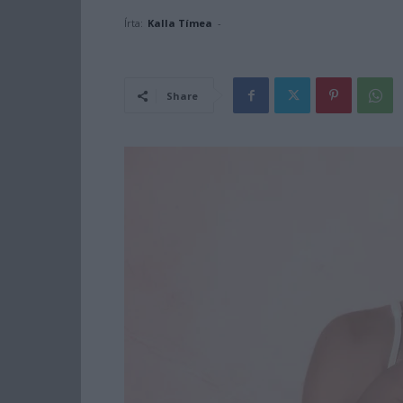
Írta:
Kalla Tímea
-
Share