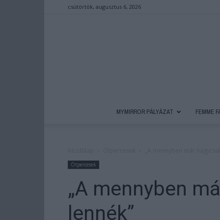
csütörtök, augusztus 6, 2026
MYMIRROR PÁLYÁZAT
FEMME F
Kezdőlap
Ötpercesek
„A mennyben már nagycsal
Ötpercesek
„A mennyben má
lennék”