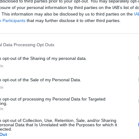
n át rázta, mire a nőnek kipattantak a szemei. Azonnal
disclosed to third parties prior to your opt-out. You may separately opt-
losure of your personal information by third parties on the IAB’s list of
 tartó kiszolgáltatottság és nemalvás gyakorlatilag
. This information may also be disclosed by us to third parties on the
IA
önömöt, és ment, hogy tegye a dolgát: ételt adjon
Participants
that may further disclose it to other third parties.
lódni kezdett.
A tükörben még megigazította a haját,
l Data Processing Opt Outs
 aztán a nyikorgó ajtón át távozott, maga előtt tolva
 és hercegnője kupogott egymás mellett.
o opt-out of the Sharing of my personal data.
In
tnek.
Ők hárman: anya és gyermekei. Az a nő, aki
o opt-out of the Sale of my Personal Data.
sen belépett a kórház kapuján, nem jöhet haza: ő már
In
gy haza úgy, ahogy oda megérkezett.
to opt-out of processing my Personal Data for Targeted
ing.
In
o opt-out of Collection, Use, Retention, Sale, and/or Sharing
ersonal Data that Is Unrelated with the Purposes for which it
lected.
Out