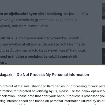
nt az éjjeliszekrényén álló kólásüveg.
Majdnem súlyra
gve vágyja a centik és grammok növekedését, a
jenek, már nem is meri várni.
bbről is.
A mennyben már nagycsaládos lennék –
t, ami éveken át elkísérte, de persze soha nem tette
 ott, az Égben már nyolc kisgyermek várja? Neki csak
most már vége a búslakodásnak. Itt vannak ők,
várt.
pittyegés. Ébresztő. Mennie kell etetni. Szobatársa, a
Magazin -
Do Not Process My Personal Information
ő mozdulatlan maradt. Kikászálódott az ágyból, és
to opt-out of the sale, sharing to third parties, or processing of your per
formation for targeted advertising by us, please use the below opt-out s
Semmi reakció. Rázni kezdte, majd egyre
r selection. Please note that after your opt-out request is processed y
eing interest-based ads based on personal information utilized by us or