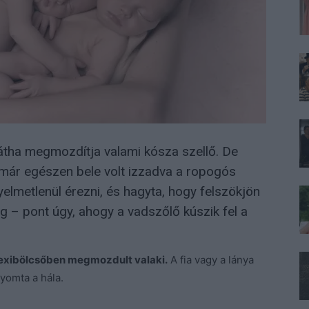
hátha megmozdítja valami kósza szellő. De
már egészen bele volt izzadva a ropogós
lmetlenül érezni, és hagyta, hogy felszökjön
g – pont úgy, ahogy a vadszőlő kúszik fel a
lexibölcsőben megmozdult valaki.
A fia vagy a lánya
yomta a hála.