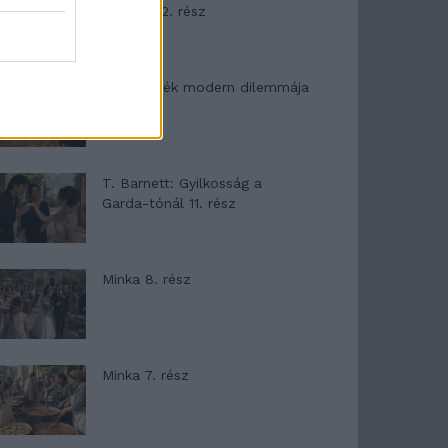
mítosza 2. rész
Az ereklyék modern dilemmája
T. Barnett: Gyilkosság a
Garda-tónál 11. rész
Minka 8. rész
Minka 7. rész