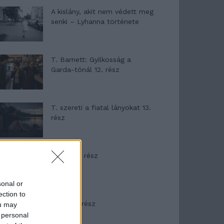
A kislány, akit nem védett meg
senki – Lyhanna története
T. Barnett: Gyilkosság a
Garda-tónál 12. rész
T. szereti a fiatal lányokat 13.
rész
Minka 10. rész
sonal or
ection to
Minka 9. rész
ou may
 personal