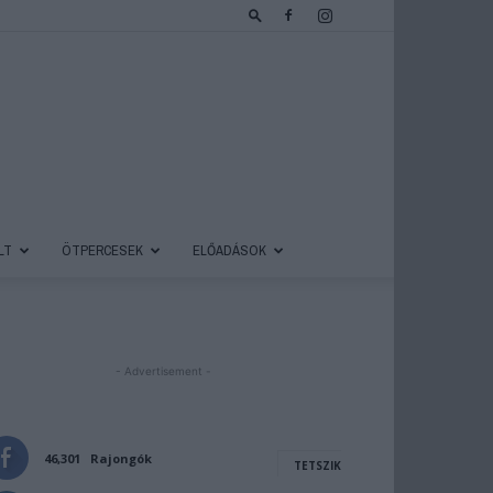
LT
ÖTPERCESEK
ELŐADÁSOK
- Advertisement -
46,301
Rajongók
TETSZIK