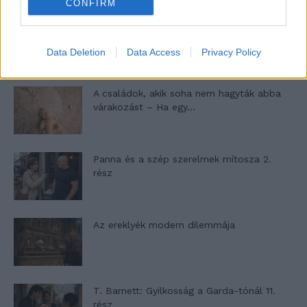
CONFIRM
Egy ház, amely a tengerre és a fényre
nyílik – Villa...
Data Deletion
Data Access
Privacy Policy
A családok, akik soha nem hagyták abba
várakozást – Ha egy...
Panna és a szép szerelmek mítosza 2.
rész
Az ereklyék modern dilemmája
T. Barnett: Gyilkosság a Garda-tónál 11.
rész