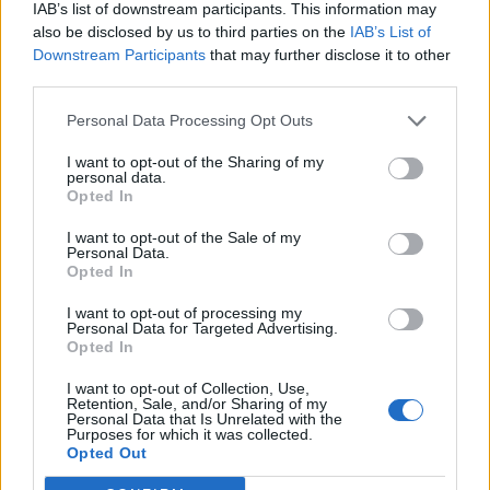
IAB’s list of downstream participants. This information may
T. szereti a fiatal lányokat 13. rész
also be disclosed by us to third parties on the
IAB’s List of
Downstream Participants
that may further disclose it to other
third parties.
Minka 10. rész
Personal Data Processing Opt Outs
I want to opt-out of the Sharing of my
personal data.
Opted In
Minka 9. rész
I want to opt-out of the Sale of my
Personal Data.
Opted In
I want to opt-out of processing my
Máltai kaland 7.
Personal Data for Targeted Advertising.
Opted In
I want to opt-out of Collection, Use,
Retention, Sale, and/or Sharing of my
Personal Data that Is Unrelated with the
10 tanács, ha jobban akarod érezni magad
Purposes for which it was collected.
a hétköznapokban
Opted Out