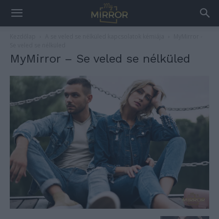
Kezdőlap
A se veled se nélküled kapcsolatok kémiája
MyMirror -
Se veled se nélküled
MyMirror – Se veled se nélküled