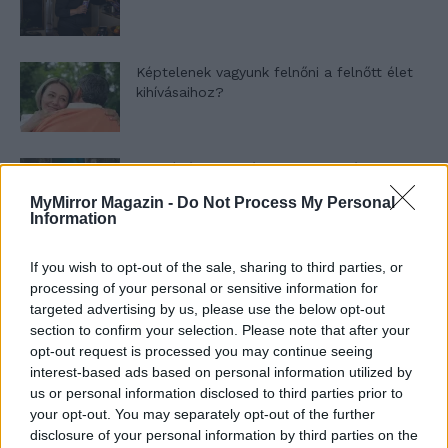
Képtelenek vagyunk felnőni a felnőtt élet
kihívásaihoz?
Altatógázos rablások Olaszországban
MyMirror Magazin -
Do Not Process My Personal
Information
A kislány, akit nem védett meg senki –
If you wish to opt-out of the sale, sharing to third parties, or
Lyhanna története
processing of your personal or sensitive information for
targeted advertising by us, please use the below opt-out
section to confirm your selection. Please note that after your
opt-out request is processed you may continue seeing
T. Barnett: Gyilkosság a Garda-tónál 12.
interest-based ads based on personal information utilized by
rész
us or personal information disclosed to third parties prior to
your opt-out. You may separately opt-out of the further
disclosure of your personal information by third parties on the