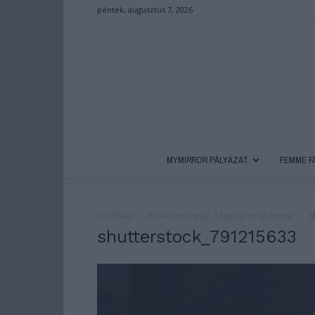
péntek, augusztus 7, 2026
MYMIRROR PÁLYÁZAT
FEMME F
Kezdőlap
A siker receptje. Tényleg ennyi lenne?
s
shutterstock_791215633