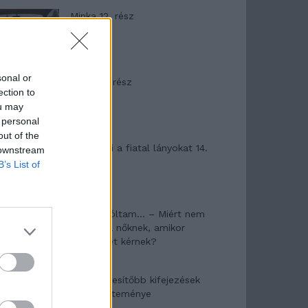
Minka 12. rész
sonal or
Minka 11. rész
ection to
ou may
 personal
out of the
T. szereti a fiatal lányokat 14.
 downstream
rész
B’s List of
Pedig szóltam… – Miért nem
hiszünk a nőknek, amikor
segítséget kérnek?
A legidegesítőbb kifejezések
laza gyűjteménye