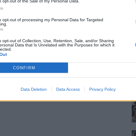
o opt-out of the Sale of my Personal Data.
In
to opt-out of processing my Personal Data for Targeted
ing.
In
o opt-out of Collection, Use, Retention, Sale, and/or Sharing
ersonal Data that Is Unrelated with the Purposes for which it
lected.
Out
CONFIRM
Data Deletion
Data Access
Privacy Policy