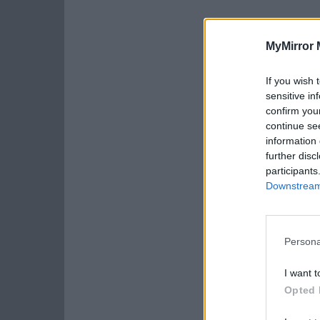
MyMirror 
If you wish 
sensitive in
confirm you
continue se
information 
further disc
participants
Downstream 
Persona
I want t
Opted 