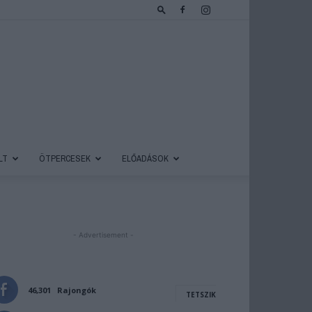
LT
ÖTPERCESEK
ELŐADÁSOK
- Advertisement -
46,301
Rajongók
TETSZIK