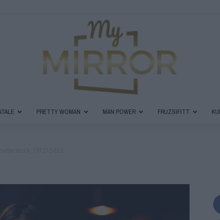
ATALE
PRETTY WOMAN
MAN POWER
FRUZSIFITT
KU
MyMirror
hutterstock_791215633
Magazin