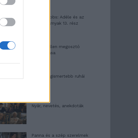
Elyna Robbs: Adéle és az
örökölt árnyak 13. rész
Woody Allen megosztó
zsenialitása
A világ legismertebb ruhái
Nyár, nevetés, anekdoták
Panna és a szép szerelmek