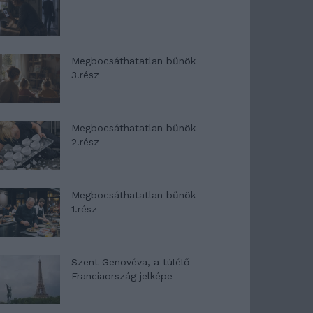
Megbocsáthatatlan bűnök
3.rész
Megbocsáthatatlan bűnök
2.rész
Megbocsáthatatlan bűnök
1.rész
Szent Genovéva, a túlélő
Franciaország jelképe