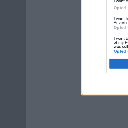
I want t
Opted 
I want 
Advertis
Opted 
I want t
of my P
was col
Opted 