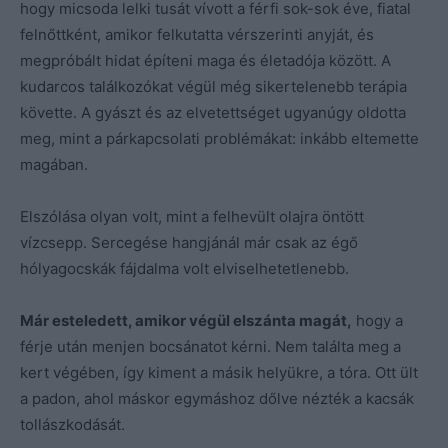
hogy micsoda lelki tusát vívott a férfi sok-sok éve, fiatal
felnőttként, amikor felkutatta vérszerinti anyját, és
megpróbált hidat építeni maga és életadója között. A
kudarcos találkozókat végül még sikertelenebb terápia
követte. A gyászt és az elvetettséget ugyanúgy oldotta
meg, mint a párkapcsolati problémákat: inkább eltemette
magában.
Elszólása olyan volt, mint a felhevült olajra öntött
vízcsepp. Sercegése hangjánál már csak az égő
hólyagocskák fájdalma volt elviselhetetlenebb.
Már esteledett, amikor végül elszánta magát,
hogy a
férje után menjen bocsánatot kérni. Nem találta meg a
kert végében, így kiment a másik helyükre, a tóra. Ott ült
a padon, ahol máskor egymáshoz dőlve nézték a kacsák
tollászkodását.