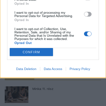
Opted In
I want to opt-out of processing my
Personal Data for Targeted Advertising.
Opted In
- Advertisement -
I want to opt-out of Collection, Use,
Retention, Sale, and/or Sharing of my
Personal Data that Is Unrelated with the
Purposes for which it was collected.
Opted Out
46,301
Rajongók
TETSZIK
CONFIRM
13,262
Követő
KÖVETÉS
Data Deletion
Data Access
Privacy Policy
LEGFRISSEBB
Minka 11. rész