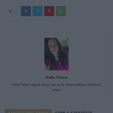
Kalla Tímea
Kalla Tímea vagyok. Anya, futó és író. Szenvedélyes, kitartó és
fafejű.
KAPCSOLÓDÓ CIKKEK
TÖBB A SZERZŐTŐL