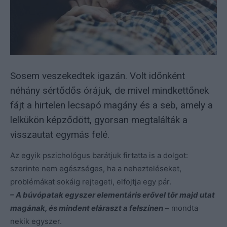
Sosem veszekedtek igazán. Volt időnként
néhány sértődős órájuk, de mivel mindkettőnek
fájt a hirtelen lecsapó magány és a seb, amely a
lelkükön képződött, gyorsan megtalálták a
visszautat egymás felé.
Az egyik pszichológus barátjuk firtatta is a dolgot:
szerinte nem egészséges, ha a nehezteléseket,
problémákat sokáig rejtegeti, elfojtja egy pár.
– A búvópatak egyszer elementáris erővel tör majd utat
magának, és mindent eláraszt a felszínen
– mondta
nekik egyszer.