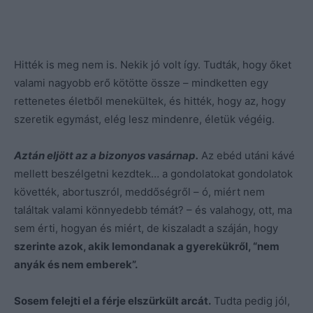
Hitték is meg nem is. Nekik jó volt így. Tudták, hogy őket
valami nagyobb erő kötötte össze – mindketten egy
rettenetes életből menekültek, és hitték, hogy az, hogy
szeretik egymást, elég lesz mindenre, életük végéig.
Aztán eljött az a bizonyos vasárnap.
Az ebéd utáni kávé
mellett beszélgetni kezdtek… a gondolatokat gondolatok
követték, abortuszról, meddőségről – ó, miért nem
találtak valami könnyedebb témát? – és valahogy, ott, ma
sem érti, hogyan és miért, de kiszaladt a száján, hogy
szerinte azok, akik lemondanak a gyerekükről, “nem
anyák és nem emberek”.
Sosem felejti el a férje elszürkült arcát.
Tudta pedig jól,