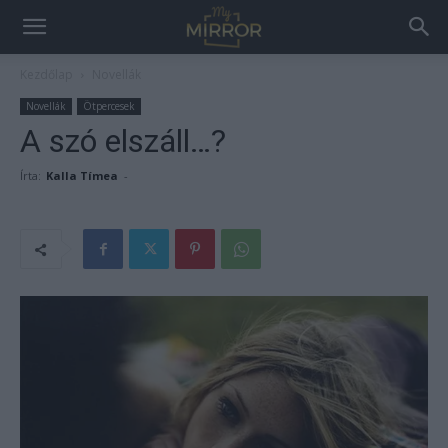
Kezdőlap
Novellák
Novellák
Ötpercesek
A szó elszáll…?
Írta:
Kalla Tímea
-