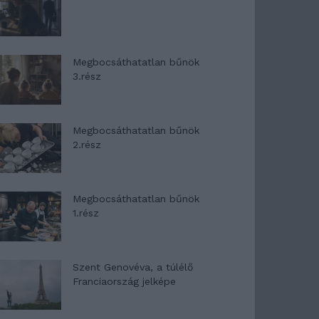
Megbocsáthatatlan bűnök
3.rész
Megbocsáthatatlan bűnök
2.rész
Megbocsáthatatlan bűnök
1.rész
Szent Genovéva, a túlélő
Franciaország jelképe