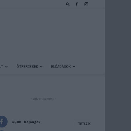
LT
ÖTPERCESEK
ELŐADÁSOK
- Advertisement -
46,301
Rajongók
TETSZIK