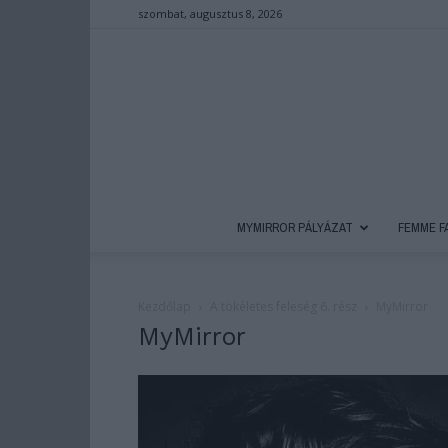
szombat, augusztus 8, 2026
MYMIRROR PÁLYÁZAT
FEMME F
Kezdőlap
A tökéletes feleség 6. rész
MyMirror
MyMirror