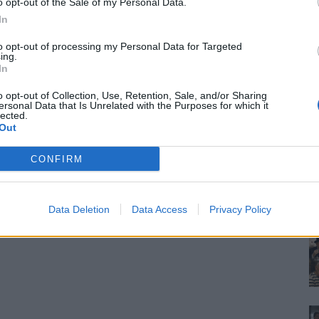
o opt-out of the Sale of my Personal Data.
In
to opt-out of processing my Personal Data for Targeted
ing.
In
o opt-out of Collection, Use, Retention, Sale, and/or Sharing
ersonal Data that Is Unrelated with the Purposes for which it
lected.
Out
CONFIRM
Data Deletion
Data Access
Privacy Policy