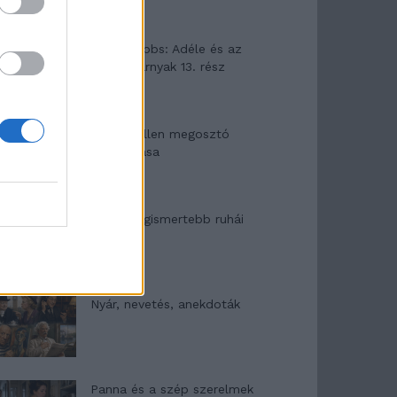
Elyna Robbs: Adéle és az
örökölt árnyak 13. rész
Woody Allen megosztó
zsenialitása
A világ legismertebb ruhái
Nyár, nevetés, anekdoták
Panna és a szép szerelmek