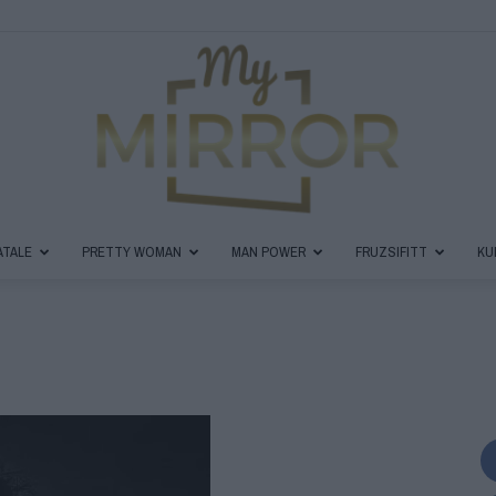
ATALE
PRETTY WOMAN
MAN POWER
FRUZSIFITT
KU
MyMirror
Magazin