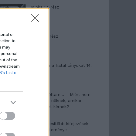
Minka 12. rész
sonal or
Minka 11. rész
ection to
ou may
 personal
out of the
T. szereti a fiatal lányokat 14.
 downstream
rész
B’s List of
Pedig szóltam… – Miért nem
hiszünk a nőknek, amikor
segítséget kérnek?
A legidegesítőbb kifejezések
laza gyűjteménye