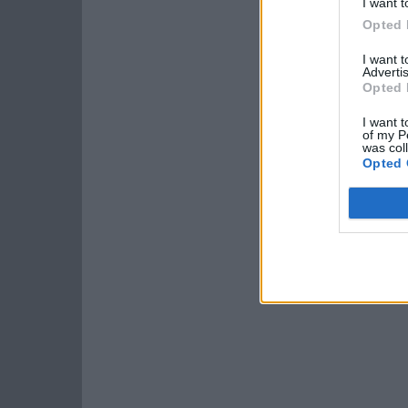
I want t
Opted 
I want 
Advertis
Opted 
I want t
of my P
was col
Opted 