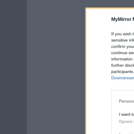
MyMirror 
If you wish 
sensitive in
confirm you
continue se
information 
further disc
participants
Downstream 
Persona
I want t
Opted 