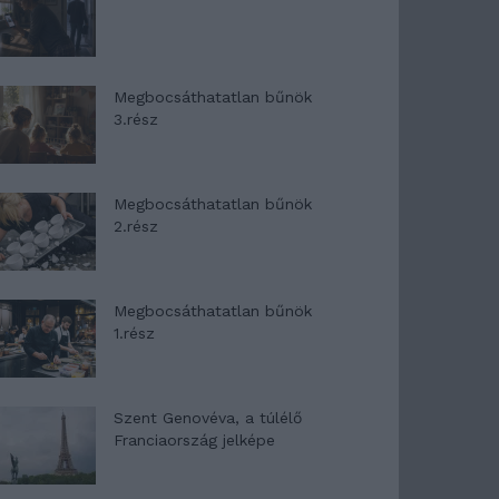
Megbocsáthatatlan bűnök
3.rész
Megbocsáthatatlan bűnök
2.rész
Megbocsáthatatlan bűnök
1.rész
Szent Genovéva, a túlélő
Franciaország jelképe