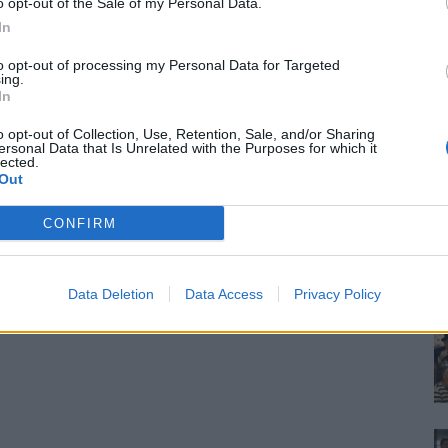
o opt-out of the Sale of my Personal Data.
In
to opt-out of processing my Personal Data for Targeted
ing.
In
o opt-out of Collection, Use, Retention, Sale, and/or Sharing
ersonal Data that Is Unrelated with the Purposes for which it
lected.
Out
CONFIRM
Data Deletion
Data Access
Privacy Policy