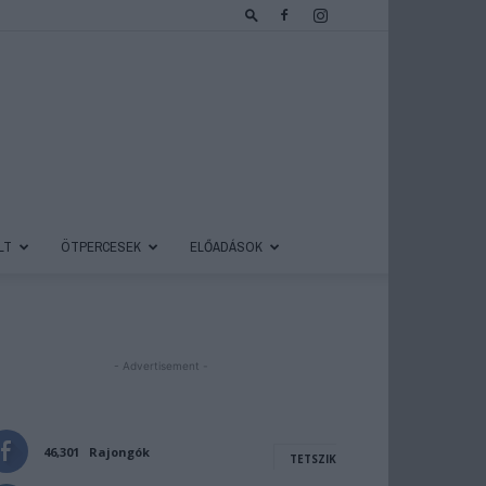
LT
ÖTPERCESEK
ELŐADÁSOK
- Advertisement -
46,301
Rajongók
TETSZIK