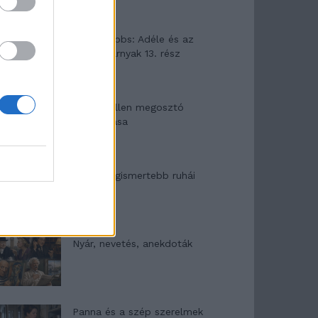
Elyna Robbs: Adéle és az
örökölt árnyak 13. rész
Woody Allen megosztó
zsenialitása
A világ legismertebb ruhái
Nyár, nevetés, anekdoták
Panna és a szép szerelmek