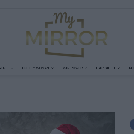
ATALE
PRETTY WOMAN
MAN POWER
FRUZSIFITT
KU
MyMirror
Magazin