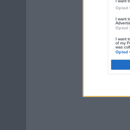
I want t
Opted 
I want 
Advertis
Opted 
I want t
of my P
was col
Opted 