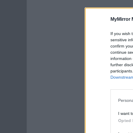
MyMirror 
If you wish 
sensitive in
confirm you
continue se
information 
further disc
participants
Downstream 
Persona
I want t
Opted 