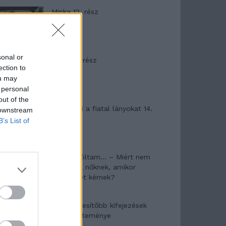
Minka 12. rész
sonal or
Minka 11. rész
ection to
ou may
 personal
out of the
T. szereti a fiatal lányokat 14.
 downstream
rész
B’s List of
Pedig szóltam… – Miért nem
hiszünk a nőknek, amikor
segítséget kérnek?
A legidegesítőbb kifejezések
laza gyűjteménye