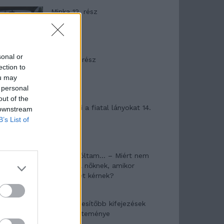
Minka 12. rész
sonal or
Minka 11. rész
ection to
ou may
 personal
out of the
T. szereti a fiatal lányokat 14.
 downstream
rész
B’s List of
Pedig szóltam… – Miért nem
hiszünk a nőknek, amikor
segítséget kérnek?
A legidegesítőbb kifejezések
laza gyűjteménye