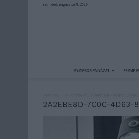
szombat, augusztus 8, 2026
MYMIRROR PÁLYÁZAT
FEMME F
Kezdőlap
Aki túlélte a túlélhetetlent – Vesna Vulo
2A2EBE8D-7C0C-4D63-8