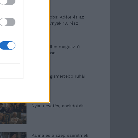
Elyna Robbs: Adéle és az
örökölt árnyak 13. rész
Woody Allen megosztó
zsenialitása
A világ legismertebb ruhái
Nyár, nevetés, anekdoták
Panna és a szép szerelmek