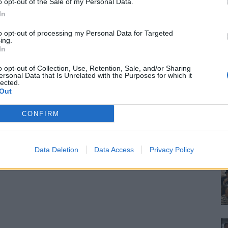
o opt-out of the Sale of my Personal Data.
In
to opt-out of processing my Personal Data for Targeted
ing.
In
o opt-out of Collection, Use, Retention, Sale, and/or Sharing
ersonal Data that Is Unrelated with the Purposes for which it
lected.
Out
CONFIRM
Data Deletion
Data Access
Privacy Policy