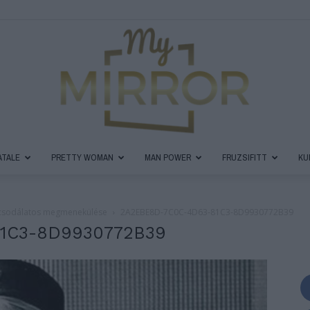
ATALE
PRETTY WOMAN
MAN POWER
FRUZSIFITT
KU
MyMirror
vić csodálatos megmenekülése
2A2EBE8D-7C0C-4D63-81C3-8D9930772B39
1C3-8D9930772B39
Magazin