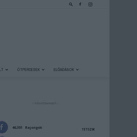
LT
ÖTPERCESEK
ELŐADÁSOK
- Advertisement -
46,301
Rajongók
TETSZIK