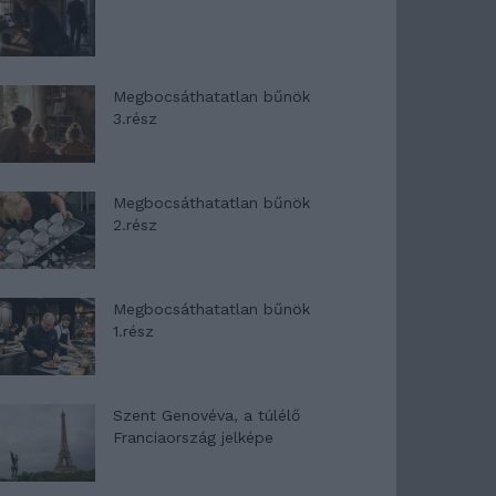
Megbocsáthatatlan bűnök
3.rész
Megbocsáthatatlan bűnök
2.rész
Megbocsáthatatlan bűnök
1.rész
Szent Genovéva, a túlélő
Franciaország jelképe