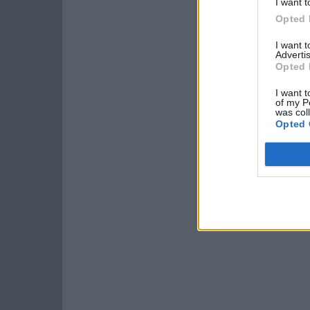
I want t
Opted 
I want 
Advertis
Opted 
I want t
of my P
was col
Opted 