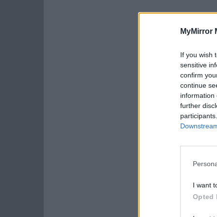
MyMirror 
If you wish 
sensitive in
confirm you
continue se
information 
further disc
participants
Downstream 
Persona
I want t
Opted 