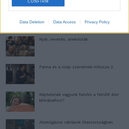
CONFIRM
A világ legismertebb ruhái
Data Deletion
Data Access
Privacy Policy
Nyár, nevetés, anekdoták
Panna és a szép szerelmek mítosza 3.
Képtelenek vagyunk felnőni a felnőtt élet
kihívásaihoz?
Altatógázos rablások Olaszországban