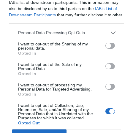
IAB’s list of downstream participants. This information may
T. szereti a fiatal lányokat 14. rész
also be disclosed by us to third parties on the
IAB’s List of
Downstream Participants
that may further disclose it to other
third parties.
Pedig szóltam… – Miért nem hiszünk a
Personal Data Processing Opt Outs
nőknek, amikor segítséget kérnek?
I want to opt-out of the Sharing of my
personal data.
Opted In
A legidegesítőbb kifejezések laza
I want to opt-out of the Sale of my
gyűjteménye
Personal Data.
Opted In
I want to opt-out of processing my
Elyna Robbs: Adéle és az örökölt árnyak
Personal Data for Targeted Advertising.
13. rész
Opted In
I want to opt-out of Collection, Use,
Retention, Sale, and/or Sharing of my
Personal Data that Is Unrelated with the
Woody Allen megosztó zsenialitása
Purposes for which it was collected.
Opted Out