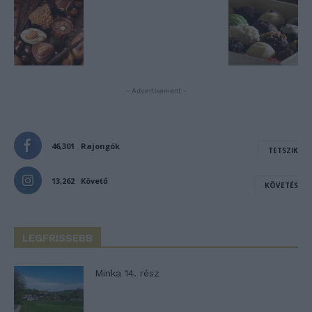
- Advertisement -
46,301
Rajongók
TETSZIK
13,262
Követő
KÖVETÉS
LEGFRISSEBB
Minka 14. rész