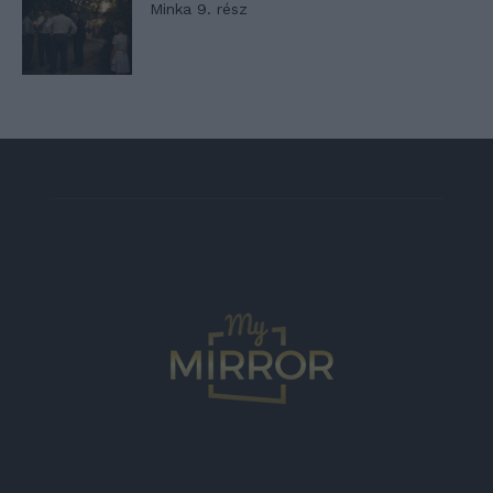
Minka 9. rész