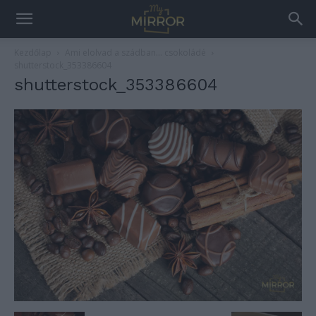
Kezdőlap
Ami elolvad a szádban… csokoládé
shutterstock_353386604
shutterstock_353386604