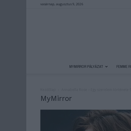
vasárnap, augusztus 9, 2026
MYMIRROR PÁLYÁZAT
FEMME F
Kezdőlap
Annabella Rose – Egy szerelem története 9
MyMirror