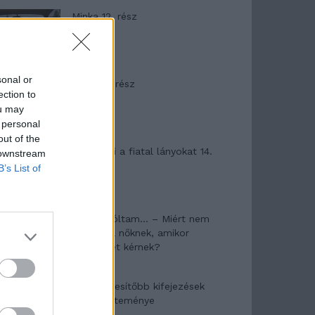
Minka 12. rész
sonal or
Minka 11. rész
ection to
ou may
 personal
out of the
T. szereti a fiatal lányokat 14.
 downstream
rész
B’s List of
Pedig szóltam… – Miért nem
hiszünk a nőknek, amikor
segítséget kérnek?
A legidegesítőbb kifejezések
laza gyűjteménye