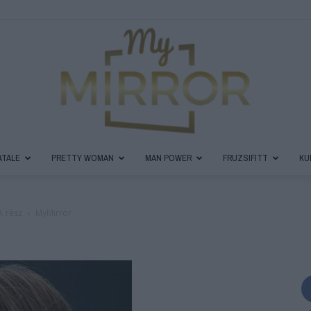
ATALE
PRETTY WOMAN
MAN POWER
FRUZSIFITT
KU
MyMirror
. rész
MyMirror
Magazin