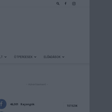
LT
ÖTPERCESEK
ELŐADÁSOK
- Advertisement -
46,301
Rajongók
TETSZIK