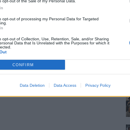
o opt-out of the Sale of my Personal Data.
In
to opt-out of processing my Personal Data for Targeted
ing.
In
o opt-out of Collection, Use, Retention, Sale, and/or Sharing
ersonal Data that Is Unrelated with the Purposes for which it
lected.
Out
CONFIRM
Data Deletion
Data Access
Privacy Policy