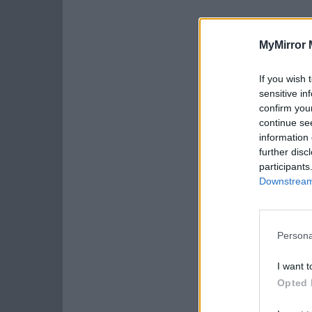
MyMirror 
If you wish 
sensitive in
confirm you
continue se
information 
further disc
participants
Downstream 
Persona
I want t
Opted 