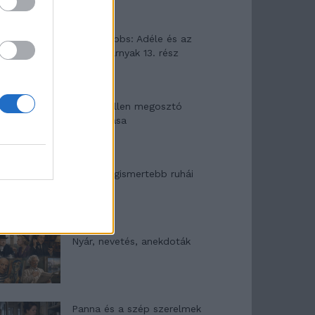
Elyna Robbs: Adéle és az
örökölt árnyak 13. rész
Woody Allen megosztó
zsenialitása
A világ legismertebb ruhái
Nyár, nevetés, anekdoták
Panna és a szép szerelmek