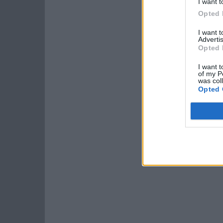
I want t
Opted 
I want 
Advertis
Opted 
I want t
of my P
was col
Opted 