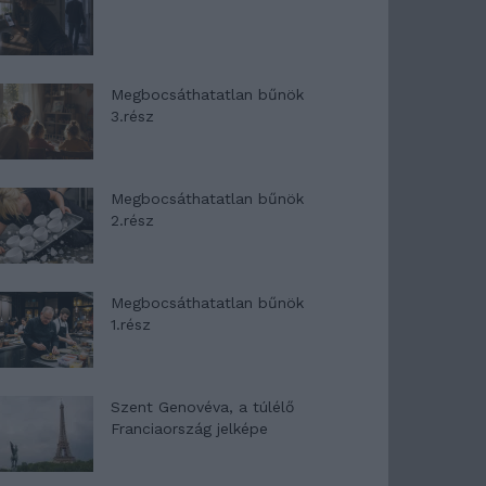
Megbocsáthatatlan bűnök
3.rész
Megbocsáthatatlan bűnök
2.rész
Megbocsáthatatlan bűnök
1.rész
Szent Genovéva, a túlélő
Franciaország jelképe