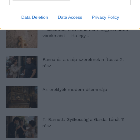
nyílik – Villa...
Data Deletion
Data Access
Privacy Policy
A családok, akik soha nem hagyták abba
várakozást – Ha egy...
Panna és a szép szerelmek mítosza 2.
rész
Az ereklyék modern dilemmája
T. Barnett: Gyilkosság a Garda-tónál 11.
rész