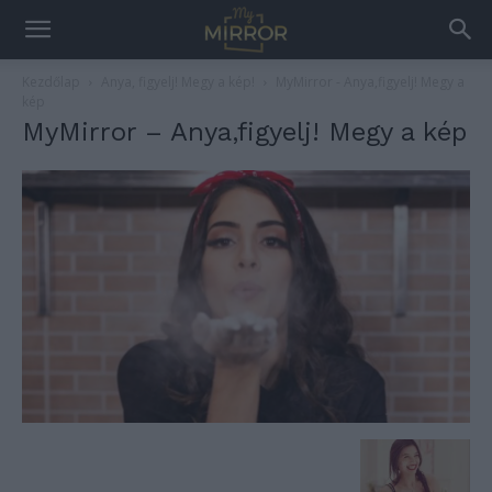
Kezdőlap
Anya, figyelj! Megy a kép!
MyMirror - Anya,figyelj! Megy a
kép
MyMirror – Anya,figyelj! Megy a kép