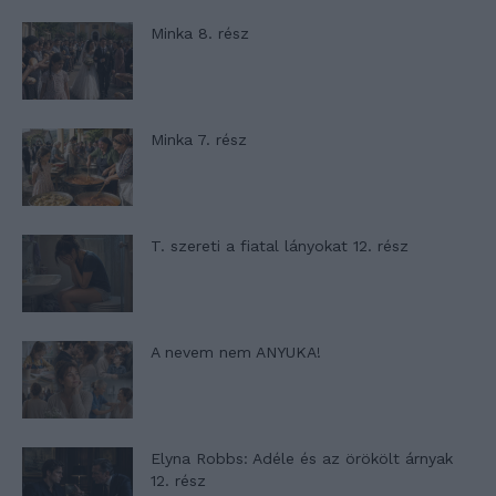
Minka 8. rész
Minka 7. rész
T. szereti a fiatal lányokat 12. rész
A nevem nem ANYUKA!
Elyna Robbs: Adéle és az örökölt árnyak
12. rész