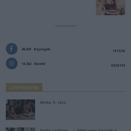
- Advertisement -
46,301
Rajongók
TETSZIK
13,262
Követő
KÖVETÉS
LEGFRISSEBB
Minka 11. rész
Pedig szóltam… – Miért nem hiszünk a