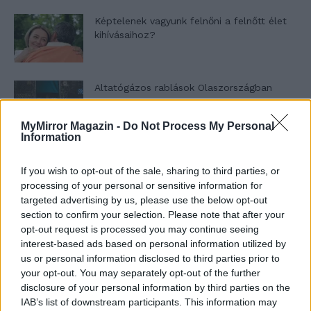
Képtelenek vagyunk felnőni a felnőtt élet
kihívásaihoz?
Altatógázos rablások Olaszországban
MyMirror Magazin -
Do Not Process My Personal
Information
A kislány, akit nem védett meg senki –
Lyhanna története
If you wish to opt-out of the sale, sharing to third parties, or
processing of your personal or sensitive information for
targeted advertising by us, please use the below opt-out
section to confirm your selection. Please note that after your
T. Barnett: Gyilkosság a Garda-tónál 12.
opt-out request is processed you may continue seeing
rész
interest-based ads based on personal information utilized by
us or personal information disclosed to third parties prior to
your opt-out. You may separately opt-out of the further
disclosure of your personal information by third parties on the
T. szereti a fiatal lányokat 13. rész
IAB’s list of downstream participants. This information may