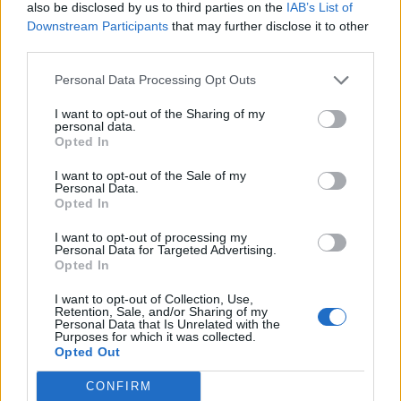
also be disclosed by us to third parties on the
IAB’s List of
Downstream Participants
that may further disclose it to other
third parties.
Minka 10. rész
Personal Data Processing Opt Outs
I want to opt-out of the Sharing of my
personal data.
Opted In
Minka 9. rész
I want to opt-out of the Sale of my
Personal Data.
Opted In
Máltai kaland 7.
I want to opt-out of processing my
Personal Data for Targeted Advertising.
Opted In
I want to opt-out of Collection, Use,
Retention, Sale, and/or Sharing of my
10 tanács, ha jobban akarod érezni magad
Personal Data that Is Unrelated with the
a hétköznapokban
Purposes for which it was collected.
Opted Out
CONFIRM
Egy ház, amely a tengerre és a fényre