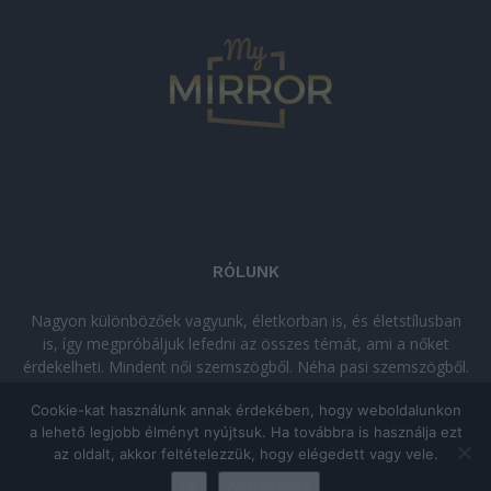
RÓLUNK
Nagyon különbözőek vagyunk, életkorban is, és életstílusban
is, így megpróbáljuk lefedni az összes témát, ami a nőket
érdekelheti. Mindent női szemszögből. Néha pasi szemszögből.
Néha komolyan, néha szórakozva. Olvass minket, ha egy kis
Cookie-kat használunk annak érdekében, hogy weboldalunkon
kikapcsolódásra vágysz!
a lehető legjobb élményt nyújtsuk. Ha továbbra is használja ezt
az oldalt, akkor feltételezzük, hogy elégedett vagy vele.
© Copyright 2026 - mymirror.hu
ADATKEZELÉSI TÁJÉKOZTATÓ
|
Ok
Adatkezelés