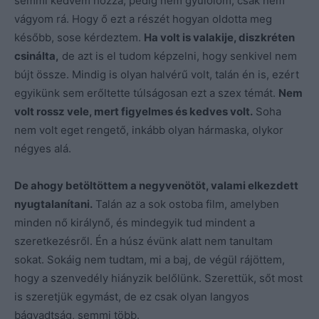
semmi kedvem hozzá, pedig nem gyűlölöm, csak nem
vágyom rá. Hogy ő ezt a részét hogyan oldotta meg
később, sose kérdeztem.
Ha volt is valakije, diszkréten
csinálta,
de azt is el tudom képzelni, hogy senkivel nem
bújt össze. Mindig is olyan halvérű volt, talán én is, ezért
egyikünk sem erőltette túlságosan ezt a szex témát.
Nem
volt rossz vele, mert figyelmes és kedves volt.
Soha
nem volt eget rengető, inkább olyan hármaska, olykor
négyes alá.
De ahogy betöltöttem a negyvenötöt, valami elkezdett
nyugtalanítani.
Talán az a sok ostoba film, amelyben
minden nő királynő, és mindegyik tud mindent a
szeretkezésről. Én a húsz évünk alatt nem tanultam
sokat. Sokáig nem tudtam, mi a baj, de végül rájöttem,
hogy a szenvedély hiányzik belőlünk. Szerettük, sőt most
is szeretjük egymást, de ez csak olyan langyos
bágyadtság, semmi több.