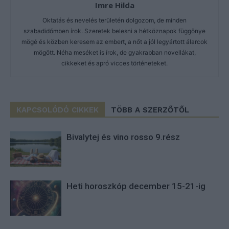
Imre Hilda
Oktatás és nevelés területén dolgozom, de minden
szabadidőmben írok. Szeretek belesni a hétköznapok függönye
mögé és közben keresem az embert, a nőt a jól legyártott álarcok
mögött. Néha meséket is írok, de gyakrabban novellákat,
cikkeket és apró vicces történeteket.
KAPCSOLÓDÓ CIKKEK
TÖBB A SZERZŐTŐL
Bivalytej és vino rosso 9.rész
Heti horoszkóp december 15-21-ig