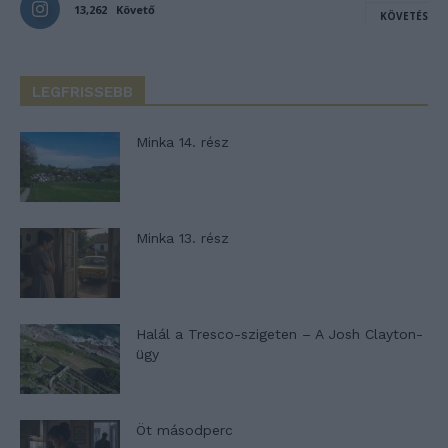
13,262
Követő
KÖVETÉS
LEGFRISSEBB
Minka 14. rész
Minka 13. rész
Halál a Tresco-szigeten – A Josh Clayton-
ügy
Öt másodperc