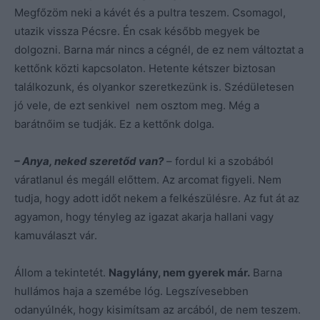
Megfőzöm neki a kávét és a pultra teszem. Csomagol,
utazik vissza Pécsre. Én csak később megyek be
dolgozni. Barna már nincs a cégnél, de ez nem változtat a
kettőnk közti kapcsolaton. Hetente kétszer biztosan
találkozunk, és olyankor szeretkezünk is. Szédületesen
jó vele, de ezt senkivel nem osztom meg. Még a
barátnőim se tudják. Ez a kettőnk dolga.
– Anya, neked szeretőd van?
– fordul ki a szobából
váratlanul és megáll előttem. Az arcomat figyeli. Nem
tudja, hogy adott időt nekem a felkészülésre. Az fut át az
agyamon, hogy tényleg az igazat akarja hallani vagy
kamuválaszt vár.
Állom a tekintetét.
Nagylány, nem gyerek már.
Barna
hullámos haja a szemébe lóg. Legszívesebben
odanyúlnék, hogy kisimítsam az arcából, de nem teszem.