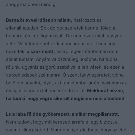
ahogy majdnem mindig.
Barna öt évvel idősebb nálam,
határozott és
ellenállhatatlan. Sok dolgot szeretek benne, főleg a
humorát és intelligenciáját. De nem ezek miatt vagyok
vele. Nő létemre nehéz kimondanom, mert nem így
neveltek,
a szex miatt,
amiről egész életemben nem
sokat tudtam. Anyám valószínűleg leköpne, ha tudna
rólunk, ugyanis szigorú szabályai ellen vétek, és ezek a
vétkek édesek számomra. Ő szent lányt szeretett volna
belőlem nevelni, olyat, aki templomba jár és maximum az
újságos standon lát pucér testű férfit.
Mekkorát nézne,
ha tudná, hogy végre sikerült megismernem a testem!
Lulu lába földbe gyökerezett, amikor megpillantott.
Nem tudom, hogy mit keresett arrafelé, egy biztos, a
szeme kikerekedett. Már nem gyerek, tudja, hogy az élet