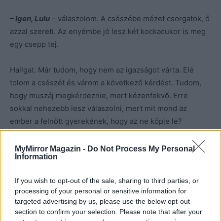
– Igen, Lulu
– válaszolom. A csészébe mézet csorgatok, ő
azzal szereti. Az enyémbe jó lesz két kockacukor is meg
egy csepp tej.
Hallgat. Már tudom, hogy nem az igazságot várta. Elé
tolom a csészét és várom a következő kérdést. Tudom,
hogy muszáj megkérdeznie, mert kézenfekvő. Erre
sokkal nehezebb lesz válaszolni, mert mit mond az
ember a felnőtt gyerekének, hogy az ne köpje le?
– Miért?
– kérdi pontosan úgy, ahogy magamban
MyMirror Magazin -
Do Not Process My Personal
Information
megjósoltam.
– Erre nehéz válaszolni.
If you wish to opt-out of the sale, sharing to third parties, or
– Ne kamuzz, légyszi!
– szól rám keményen. –
Biztos
processing of your personal or sensitive information for
nem nehezebb, mint apát megcsalni.
targeted advertising by us, please use the below opt-out
section to confirm your selection. Please note that after your