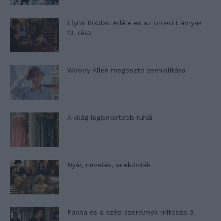
Elyna Robbs: Adéle és az örökölt árnyak
13. rész
Woody Allen megosztó zsenialitása
A világ legismertebb ruhái
Nyár, nevetés, anekdoták
Panna és a szép szerelmek mítosza 3.