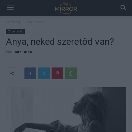
Kezdőlap
Ötpercesek
Ötpercesek
Anya, neked szeretőd van?
Írta:
Imre Hilda
-