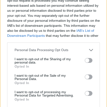
opt-out request is processed you may continue seeing
Igaza van.
Nem is akartam mellébeszélni
, de az ember a
interest-based ads based on personal information utilized by
saját gyerekének nehezen mesél arról, hogy micsoda
us or personal information disclosed to third parties prior to
szenvedély lappangott eddig a testében, és most jött
your opt-out. You may separately opt-out of the further
valaki, aki felébresztette teste vulkánját.
disclosure of your personal information by third parties on the
IAB’s list of downstream participants. This information may
also be disclosed by us to third parties on the
IAB’s List of
– Nem akarok mellébeszélni, ne hidd! Csak nem tudom,
Downstream Participants
that may further disclose it to other
hogyan magyarázzam meg.
third parties.
Personal Data Processing Opt Outs
Felsóhajt. Látom a szemén, hogy nem készül megérteni
engem.
I want to opt-out of the Sharing of my
personal data.
Opted In
– Hallgatlak! Hidd el, nagylány vagyok már ezekhez.
I want to opt-out of the Sale of my
– Rendben. Akkor úgy beszélek veled!
Personal Data.
Opted In
Töltök még egy csészével és keresem a megfelelő
I want to opt-out of processing my
szavakat.
Personal Data for Targeted Advertising.
Opted In
– Azért, mert egy életem van. Azért, mert ebben az