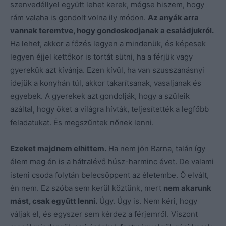
szenvedéllyel együtt lehet kerek, mégse hiszem, hogy
rám valaha is gondolt volna ily módon.
Az anyák arra
vannak teremtve, hogy gondoskodjanak a családjukról.
Ha lehet, akkor a főzés legyen a mindenük, és képesek
legyen éjjel kettőkor is tortát sütni, ha a férjük vagy
gyerekük azt kívánja. Ezen kívül, ha van szusszanásnyi
idejük a konyhán túl, akkor takarítsanak, vasaljanak és
egyebek. A gyerekek azt gondolják, hogy a szüleik
azáltal, hogy őket a világra hívták, teljesítették a legfőbb
feladatukat. És megszűntek nőnek lenni.
Ezeket majdnem elhittem.
Ha nem jön Barna, talán így
élem meg én is a hátralévő húsz-harminc évet. De valami
isteni csoda folytán belecsöppent az életembe. Ő elvált,
én nem. Ez szóba sem kerül köztünk, mert
nem akarunk
mást, csak együtt lenni.
Úgy. Úgy is. Nem kéri, hogy
váljak el, és egyszer sem kérdez a férjemről. Viszont