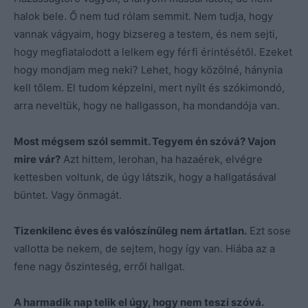
halok bele. Ő nem tud rólam semmit. Nem tudja, hogy
vannak vágyaim, hogy bizsereg a testem, és nem sejti,
hogy megfiatalodott a lelkem egy férfi érintésétől. Ezeket
hogy mondjam meg neki? Lehet, hogy közölné, hánynia
kell tőlem. El tudom képzelni, mert nyílt és szókimondó,
arra neveltük, hogy ne hallgasson, ha mondandója van.
Most mégsem szól semmit. Tegyem én szóvá? Vajon
mire vár?
Azt hittem, lerohan, ha hazaérek, elvégre
kettesben voltunk, de úgy látszik, hogy a hallgatásával
büntet. Vagy önmagát.
Tizenkilenc éves és valószínűleg nem ártatlan.
Ezt sose
vallotta be nekem, de sejtem, hogy így van. Hiába az a
fene nagy őszinteség, erről hallgat.
A harmadik nap telik el úgy, hogy nem teszi szóvá.