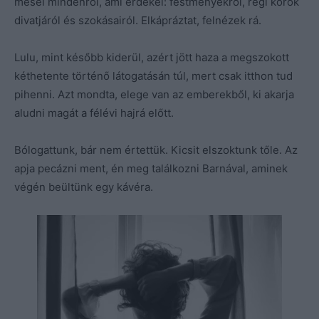
mesél mindenről, ami érdekel: festményekről, régi korok
divatjáról és szokásairól. Elkápráztat, felnézek rá.
Lulu, mint később kiderül, azért jött haza a megszokott
kéthetente történő látogatásán túl, mert csak itthon tud
pihenni. Azt mondta, elege van az emberekből, ki akarja
aludni magát a félévi hajrá előtt.
Bólogattunk, bár nem értettük. Kicsit elszoktunk tőle. Az
apja pecázni ment, én meg találkozni Barnával, aminek
végén beültünk egy kávéra.