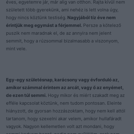
éves, egyetemre jár, már alig van otthon. Rajta kívül nem
született több gyerekünk, ami nehéz is lett volna úgy,
hogy nincs köztünk testiség.
Nagyjából tíz éve nem
érintjük meg egymást a férjemmel.
Persze a kötelező
puszik nem maradnak el, de az annyira nem jelent
semmit, hogy a rúzsommal bizalmasabb a viszonyom,
mint vele.
Egy-egy születésnap, karácsony vagy évforduló az,
amikor számmal érintem az arcát, vagy ő az enyémet,
de ezen túl semmi.
Hogy mikor és miért szakadt meg az
efféle kapcsolat köztünk, nem tudom pontosan. Eleinte
hiányzott, de gyorsan hozzászoktam, hogy nem kell attól
tartanom, hogy szexelni akar velem, amikor hullafáradt
vagyok. Nagyon kellemetlen volt azt mondani, hogy