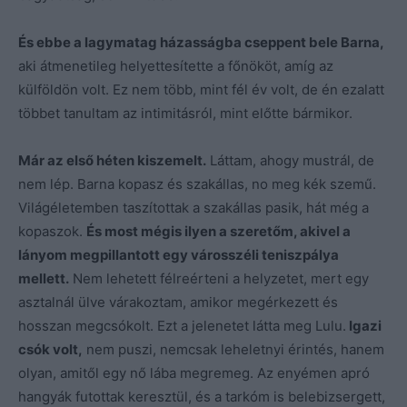
És ebbe a lagymatag házasságba cseppent bele Barna,
aki átmenetileg helyettesítette a főnököt, amíg az
külföldön volt. Ez nem több, mint fél év volt, de én ezalatt
többet tanultam az intimitásról, mint előtte bármikor.
Már az első héten kiszemelt.
Láttam, ahogy mustrál, de
nem lép. Barna kopasz és szakállas, no meg kék szemű.
Világéletemben taszítottak a szakállas pasik, hát még a
kopaszok.
És most mégis ilyen a szeretőm, akivel a
lányom megpillantott egy városszéli teniszpálya
mellett.
Nem lehetett félreérteni a helyzetet, mert egy
asztalnál ülve várakoztam, amikor megérkezett és
hosszan megcsókolt. Ezt a jelenetet látta meg Lulu.
Igazi
csók volt,
nem puszi, nemcsak leheletnyi érintés, hanem
olyan, amitől egy nő lába megremeg. Az enyémen apró
hangyák futottak keresztül, és a tarkóm is belebizsergett,