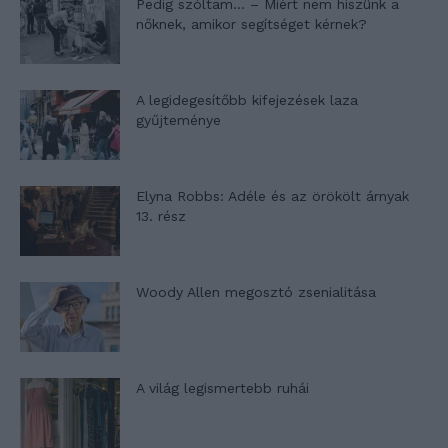
Pedig szóltam… – Miért nem hiszünk a
nőknek, amikor segítséget kérnek?
A legidegesítőbb kifejezések laza
gyűjteménye
Elyna Robbs: Adéle és az örökölt árnyak
13. rész
Woody Allen megosztó zsenialitása
A világ legismertebb ruhái