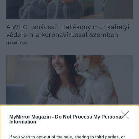
A WHO tanácsai: Hatékony munkahelyi
védelem a koronavírussal szemben
Lippai Flóra
MyMirror Magazin -
Do Not Process My Personal
Information
Nem megy a koncentráció? Nem vagy
vele egyedül.
If you wish to opt-out of the sale, sharing to third parties, or