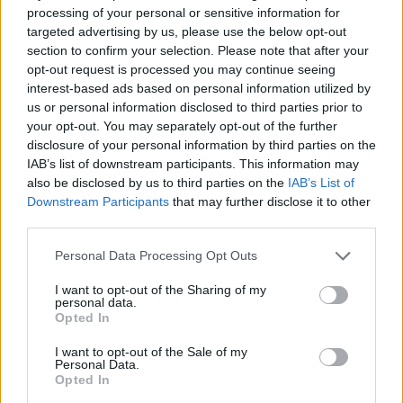
Lippai Flóra
processing of your personal or sensitive information for
targeted advertising by us, please use the below opt-out
section to confirm your selection. Please note that after your
opt-out request is processed you may continue seeing
interest-based ads based on personal information utilized by
us or personal information disclosed to third parties prior to
your opt-out. You may separately opt-out of the further
disclosure of your personal information by third parties on the
IAB’s list of downstream participants. This information may
also be disclosed by us to third parties on the
IAB’s List of
Downstream Participants
that may further disclose it to other
third parties.
Mit taníthat egy buddhista szerzetes a
Personal Data Processing Opt Outs
pánikról és az agyról?
I want to opt-out of the Sharing of my
Lippai Flóra
personal data.
Opted In
I want to opt-out of the Sale of my
Personal Data.
1
2
3
Opted In