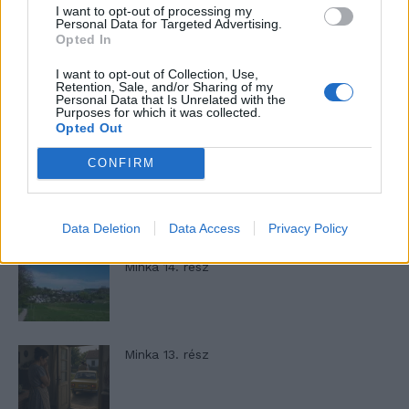
I want to opt-out of processing my
Personal Data for Targeted Advertising.
- Advertisement -
Opted In
I want to opt-out of Collection, Use,
Retention, Sale, and/or Sharing of my
Personal Data that Is Unrelated with the
46,301
Rajongók
TETSZIK
Purposes for which it was collected.
Opted Out
13,262
Követő
KÖVETÉS
CONFIRM
LEGFRISSEBB
Data Deletion
Data Access
Privacy Policy
Minka 14. rész
Minka 13. rész