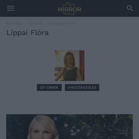
Kezdőlap
Szerzők
Írta Lippai Flóra
Lippai Flóra
221 CIKKEK
0 HOZZÁSZÓLÁS