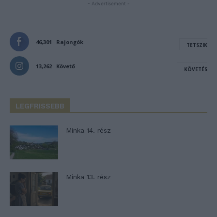
- Advertisement -
46,301
Rajongók
TETSZIK
13,262
Követő
KÖVETÉS
LEGFRISSEBB
Minka 14. rész
Minka 13. rész