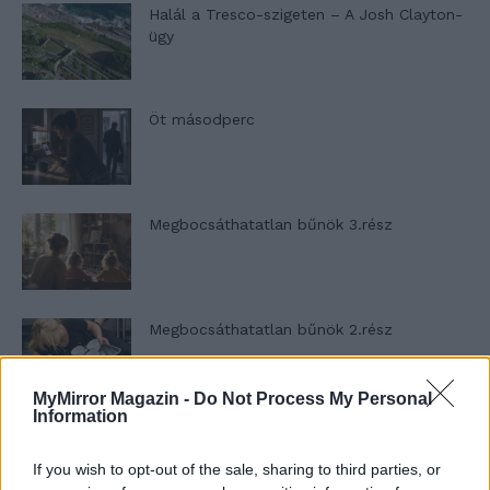
Halál a Tresco-szigeten – A Josh Clayton-
ügy
Öt másodperc
Megbocsáthatatlan bűnök 3.rész
Megbocsáthatatlan bűnök 2.rész
MyMirror Magazin -
Do Not Process My Personal
Information
Megbocsáthatatlan bűnök 1.rész
If you wish to opt-out of the sale, sharing to third parties, or