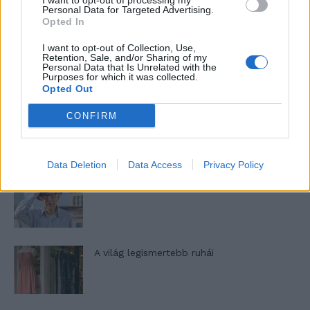
I want to opt-out of processing my
nőknek, amikor segítséget kérnek?
Personal Data for Targeted Advertising.
Opted In
I want to opt-out of Collection, Use,
A legidegesítőbb kifejezések laza
Retention, Sale, and/or Sharing of my
Personal Data that Is Unrelated with the
gyűjteménye
Purposes for which it was collected.
Opted Out
CONFIRM
Elyna Robbs: Adéle és az örökölt árnyak
13. rész
Data Deletion
Data Access
Privacy Policy
Woody Allen megosztó zsenialitása
A világ legismertebb ruhái