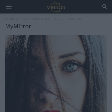
Kezdőlap
Az a nyomorult buli! – 3. rész
MyMirror
MyMirror