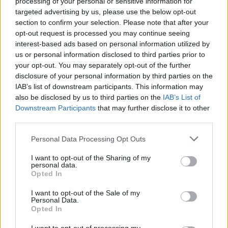
processing of your personal or sensitive information for
targeted advertising by us, please use the below opt-out
section to confirm your selection. Please note that after your
Szent Genovéva, a túlélő Franciaország
opt-out request is processed you may continue seeing
jelképe
interest-based ads based on personal information utilized by
us or personal information disclosed to third parties prior to
your opt-out. You may separately opt-out of the further
Minka 12. rész
disclosure of your personal information by third parties on the
IAB’s list of downstream participants. This information may
also be disclosed by us to third parties on the
IAB’s List of
Downstream Participants
that may further disclose it to other
third parties.
Minka 11. rész
Personal Data Processing Opt Outs
I want to opt-out of the Sharing of my
personal data.
T. szereti a fiatal lányokat 14. rész
Opted In
I want to opt-out of the Sale of my
Personal Data.
Opted In
Pedig szóltam… – Miért nem hiszünk a