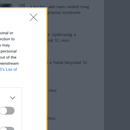
A kislány, akit nem védett meg
senki – Lyhanna története
sonal or
T. Barnett: Gyilkosság a
ection to
Garda-tónál 12. rész
ou may
 personal
out of the
T. szereti a fiatal lányokat 13.
 downstream
rész
B’s List of
Minka 10. rész
Minka 9. rész