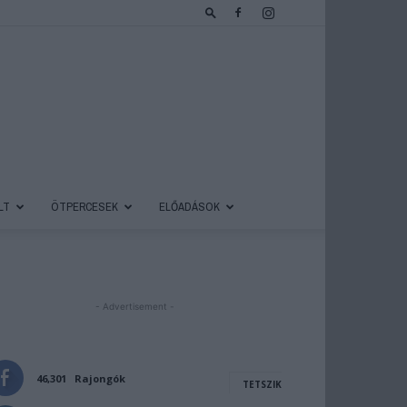
LT
ÖTPERCESEK
ELŐADÁSOK
- Advertisement -
46,301
Rajongók
TETSZIK