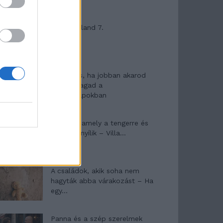
Máltai kaland 7.
10 tanács, ha jobban akarod
érezni magad a
hétköznapokban
Egy ház, amely a tengerre és
a fényre nyílik – Villa...
A családok, akik soha nem
hagyták abba várakozást – Ha
egy...
Panna és a szép szerelmek