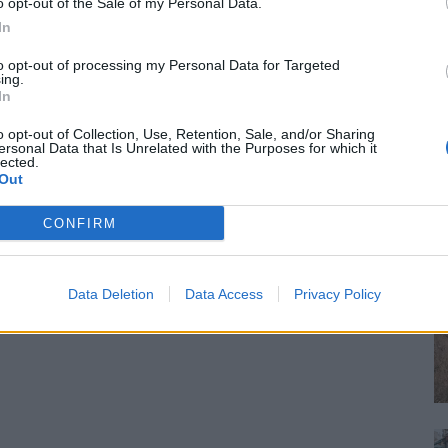
o opt-out of the Sale of my Personal Data.
In
to opt-out of processing my Personal Data for Targeted
ing.
In
o opt-out of Collection, Use, Retention, Sale, and/or Sharing
ersonal Data that Is Unrelated with the Purposes for which it
lected.
Out
CONFIRM
Data Deletion
Data Access
Privacy Policy