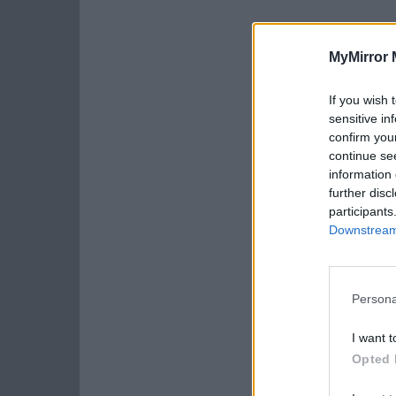
MyMirror 
If you wish 
sensitive in
confirm you
continue se
information 
further disc
participants
Downstream 
Persona
I want t
Opted 