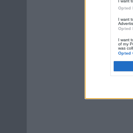
I want t
Opted 
I want 
Advertis
Opted 
I want t
of my P
was col
Opted 