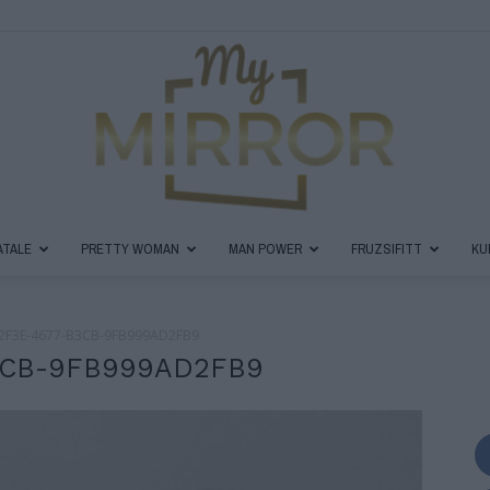
ATALE
PRETTY WOMAN
MAN POWER
FRUZSIFITT
KU
MyMirror
2F3E-4677-B3CB-9FB999AD2FB9
3CB-9FB999AD2FB9
Magazin